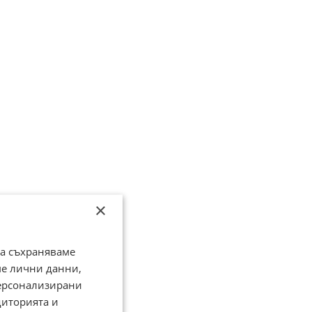
×
да съхраняваме
ме лични данни,
персонализирани
диторията и