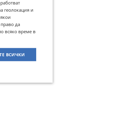
работват
за геолокация и
Някои
 право да
по всяко време в
ТЕ ВСИЧКИ