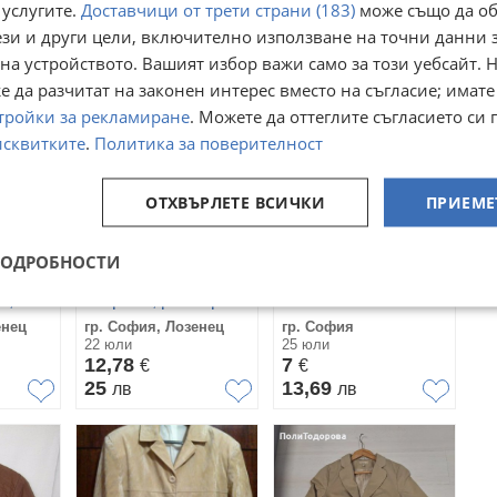
 услугите.
Доставчици от трети страни (183)
може също да об
08 април
27 юли
5,11
4,60
ези и други цели, включително използване на точни данни 
€
€
9,99
9
лв
лв
на устройството. Вашият избор важи само за този уебсайт. 
 да разчитат на законен интерес вместо на съгласие; имате
тройки за рекламиране
. Можете да оттеглите съгласието си 
исквитките
.
Политика за поверителност
ОТХВЪРЛЕТЕ ВСИЧКИ
ПРИЕМЕ
ПОДРОБНОСТИ
Сако от 100%
Дамско бежово
о,
коприна, размер М
сако
енец
гр. София, Лозенец
гр. София
22 юли
25 юли
12,78
7
€
€
25
13,69
лв
лв