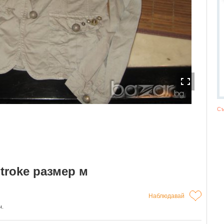
Съ
troke размер м
Наблюдавай
ч.