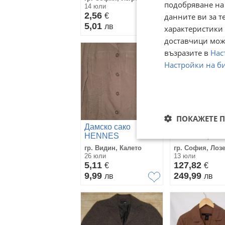
подобряване на
14 юли
01 юли
2,56
4,09
данните ви за т
€
€
5,01
8
лв
лв
характеристики 
доставчици може
възразите в
Нас
Настройки на б
ПОКАЖЕТЕ 
Дамско сако
Дамско сако
HENNES
MaxMara, нов
размер IT 42
гр. Видин, Калето
гр. София, Лоз
26 юли
13 юли
5,11
127,82
€
€
9,99
249,99
лв
лв