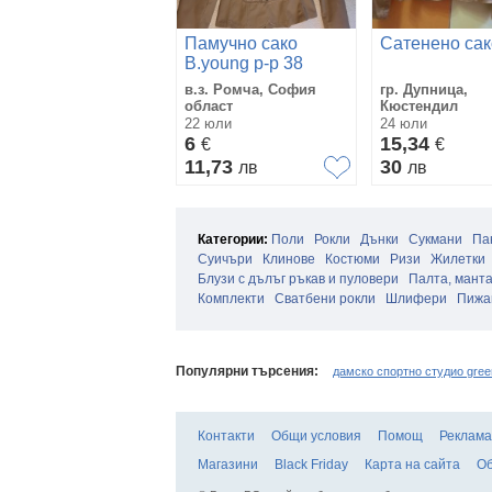
Памучно сако
Сатенено сак
B.young р-р 38
в.з. Ромча, София
гр. Дупница,
област
Кюстендил
22 юли
24 юли
6
15,34
€
€
11,73
30
лв
лв
Категории:
Поли
Рокли
Дънки
Сукмани
Па
Суичъри
Клинове
Костюми
Ризи
Жилетки
Блузи с дълъг ръкав и пуловери
Палта, мант
Комплекти
Сватбени рокли
Шлифери
Пижа
Популярни търсения:
дамско спортно студио gree
Контакти
Общи условия
Помощ
Реклама
Магазини
Black Friday
Карта на сайта
Об