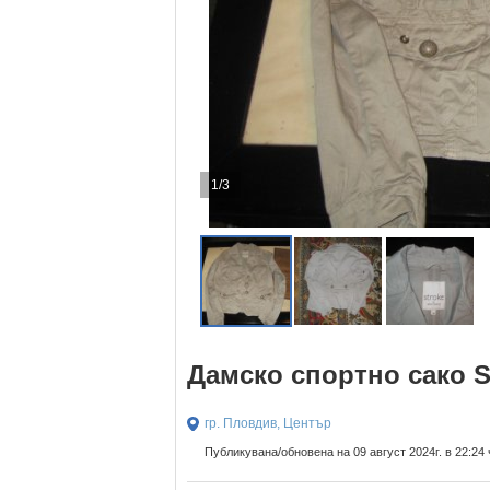
1/3
Дамско спортно сако S
гр. Пловдив, Център
Публикувана/обновена на 09 август 2024г. в 22:24 