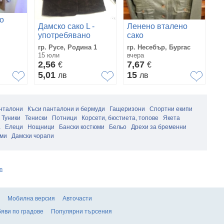
о
Дамско сако L -
Ленено вталено
Д
употребявано
сако
с
гр. Русе, Родина 1
гр. Несебър, Бургас
гр
15 юли
вчера
26
2,56
7,67
8
€
€
5,01
15
1
лв
лв
нталони
Къси панталони и бермуди
Гащеризони
Спортни екипи
Туники
Тениски
Потници
Корсети, бюстиета, топове
Якета
а
Елеци
Нощници
Бански костюми
Бельо
Дрехи за бременни
ми
Дамски чорапи
n
Мобилна версия
Авточасти
яви по градове
Популярни търсения