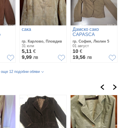
сака
Дамско сако
о
CAPASCA
тренч,
гр. Карлово, Пловдив
гр. София, Люлин 5
31 юли
01 август
5,11
10
€
€
9,99
19,56
лв
лв
 още 12 подобни обяви