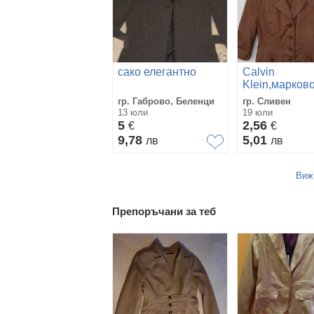
сако елегантно
Calvin
Klein,марков
дамско сако, 
гр. Габрово, Беленци
гр. Сливен
L
13 юли
19 юли
5
2,56
€
€
9,78
5,01
лв
лв
Виж
Препоръчани за теб