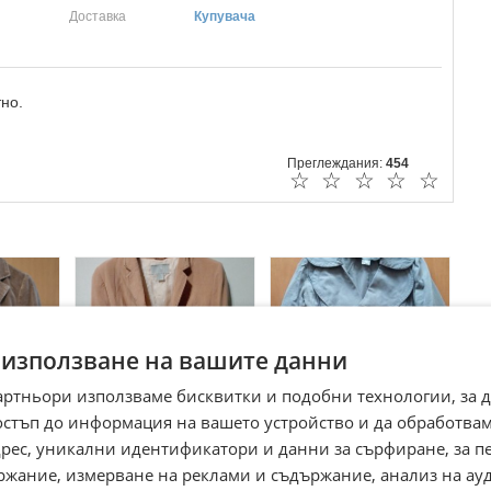
Доставка
Купувача
но.
Преглеждания:
454
☆
☆
☆
☆
☆
 използване на вашите данни
артньори използваме бисквитки и подобни технологии, за 
остъп до информация на вашето устройство и да обработва
Сако H&M
Сиво сако на Ками
адрес, уникални идентификатори и данни за сърфиране, за 
с бродерия
ржание, измерване на реклами и съдържание, анализ на ау
дост 1А
гр. Ловеч, Център
гр. Троян, Ловеч