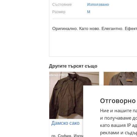
Състояние
Използвано
Размер
M
Оригинално. Като ново. Елегантно. Ефект
Другите търсят също
Отговорно
Ние и нашите п
и получаваме д
Дамско сако
Дамско сако
като вашия IP 
реклами и съдъ
гр. София, Изгрев
гр. София, Мла