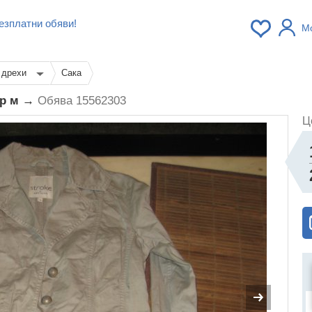
езплатни обяви!
М
 дрехи
Сака
ер м →
Обява 15562303
Ц