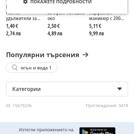
ПОКАЖЕТЕ ПОДРОБНОСТИ
Пластмасови
Магнит за нокти
Уред за
У
нокти,
за ефект котешко
перфектен
п
удължители за
око
маникюр с 200
м
маникюр
броя ваденки
б
1,40 €
2,50 €
5,11 €
5
2,74 лв
4,89 лв
9,99 лв
9
Популярни търсения
огън и вода 1
Категории
ID: 15679236
Преглеждания: 3418
Изтегли приложението на