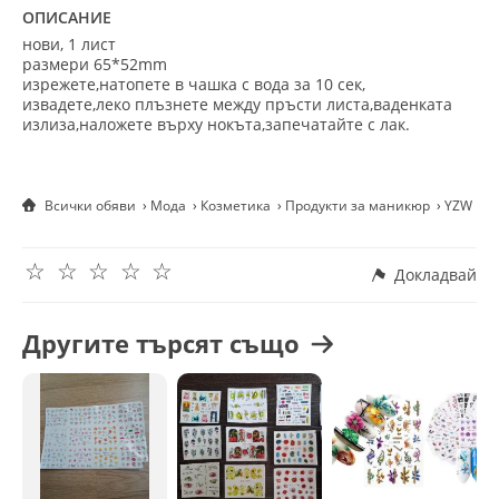
ОПИСАНИЕ
нови, 1 лист
размери
65*52mm
изрежете,натопете в чашка с вода за 10 сек,
извадете,леко плъзнете между пръсти листа,ваденката
излиза,наложете върху нокъта,запечатайте с лак.
Всички обяви
Мода
Козметика
Продукти за маникюр
YZW 158
☆
☆
☆
☆
☆
Докладвай
Другите търсят също