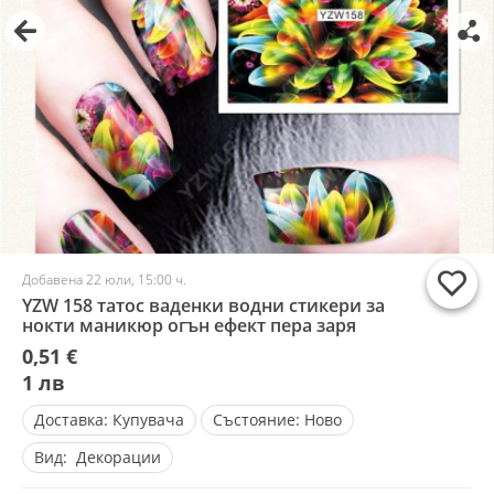
Добавена 22 юли, 15:00 ч.
YZW 158 татос ваденки водни стикери за
нокти маникюр огън ефект пера заря
0,51 €
1 лв
Доставка:
Купувача
Състояние:
Ново
Вид:
Декорации