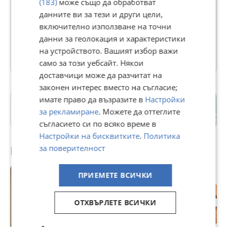
(183)
може също да обработват
В Bazar.BG от 03 юли 2012г.
данните ви за тези и други цели,
Последно активен днес в 00:35 ч.
включително използване на точни
https://nikid.bazar.bg/
данни за геолокация и характеристики
на устройството. Вашият избор важи
26386 Обяви
само за този уебсайт. Някои
доставчици може да разчитат на
законен интерес вместо на съгласие;
имате право да възразите в
Настройки
Каргон
за рекламиране
. Можете да оттеглите
гр. Ямбол
съгласието си по всяко време в
Настройки на бисквитките
.
Политика
за поверителност
Препоръчани за теб
ПРИЕМЕТЕ ВСИЧКИ
ОТХВЪРЛЕТЕ ВСИЧКИ