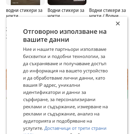
водни стикери за
Водни стикери за
Водни стикери за
Л
нокти
нокти
нокти / Водни
В
лепенки за нокти
н
×
л
2 €
2 €
1 €
0
Отговорно използване на
3,91 лв
3,91 лв
1,96 лв
0
вашите данни
Ние и нашите партньори използваме
бисквитки и подобни технологии, за
Потребител
да съхраняваме и получаваме достъп
до информация на вашето устройство
и да обработваме лични данни, като
вашия IP адрес, уникални
идентификатори и данни за
сърфиране, за персонализирани
Premium
реклами и съдържание, измерване на
реклами и съдържание, анализ на
❤ nikid ❤
аудиторията и подобряване на
19682
услугите.
Доставчици от трети страни
рейтинг