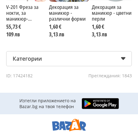
V-201 Фреза за
Декорация за
Декорация за
п
нокти, за
маникюр -
маникюр - цветни
п
маникюр-
различни форми
перли
Н
педикюр,
В
55,73 €
1,60 €
1,60 €
1
електрическа
М
109 лв
3,13 лв
3,13 лв
3
пила за нокти
Категории
ID: 17424182
Преглеждания: 1843
Изтегли приложението на
Bazar.bg на твоя телефон