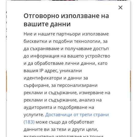
×
декорация за
Лак за нокти Nail
Панделки за
Г
Отговорно използване на
нокти маникюр
polish 48 цвята в
маникюр 30 броя
д
сет
кутия
м
вашите данни
н
5 €
29,14 €
4,09 €
2
Ние и нашите партньори използваме
9,78 лв
56,99 лв
8 лв
4
бисквитки и подобни технологии, за
да съхраняваме и получаваме достъп
до информация на вашето устройство
Потребител
и да обработваме лични данни, като
вашия IP адрес, уникални
идентификатори и данни за
сърфиране, за персонализирани
реклами и съдържание, измерване на
реклами и съдържание, анализ на
Premium
аудиторията и подобряване на
услугите.
Доставчици от трети страни
❤ nikid ❤
(183)
може също да обработват
данните ви за тези и други цели,
19682
рейтинг
включително използване на точни