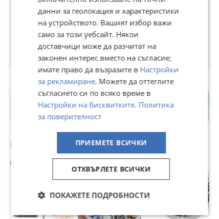
В Bazar.BG от 03 юли 2012г.
данни за геолокация и характеристики
Последно активен днес в 00:35 ч.
на устройството. Вашият избор важи
https://nikid.bazar.bg/
само за този уебсайт. Някои
доставчици може да разчитат на
26385 Обяви
законен интерес вместо на съгласие;
имате право да възразите в
Настройки
за рекламиране
. Можете да оттеглите
съгласието си по всяко време в
Каргон
Настройки на бисквитките
.
Политика
гр. Ямбол
за поверителност
Препоръчани за теб
ПРИЕМЕТЕ ВСИЧКИ
ОТХВЪРЛЕТЕ ВСИЧКИ
ПОКАЖЕТЕ ПОДРОБНОСТИ