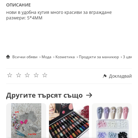
ОПИСАНИЕ
нови в удобна кутия много красиви за вграждане
размери:
5*4MM
Всички обяви
Мода
Козметика
Продукти за маникюр
3 цвята
☆
☆
☆
☆
☆
Докладвай
Другите търсят също