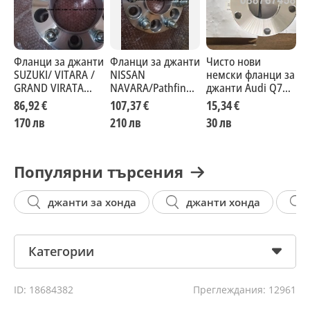
#66,6 #15мм #20мм #25мм #30мм
Фланци за джанти
Фланци за джанти
Чисто нови
Ф
SUZUKI/ VITARA /
NISSAN
немски фланци за
з
GRAND VIRATA
NAVARA/Pathfinder
джанти Audi Q7
а
5×139,7 –НОВИ!!!
НОВИ !!!
Porsche Cayenne
д
86,92 €
107,37 €
15,34 €
1
VW TОUAREG
170 лв
210 лв
30 лв
2
Популярни търсения
джанти за хонда
джанти хонда
Категории
ID: 18684382
Преглеждания: 12961