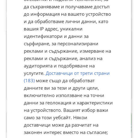
скорост.
да съхраняваме и получаваме достъп
• Фланците са с центриращ борд за джантата.
до информация на вашето устройство
и да обработваме лични данни, като
• Предлагаме фланци за джанти за всички
вашия IP адрес, уникални
автомобили и джипове от 5мм до 50мм налични на
идентификатори и данни за
склад. Купи сега с Бърза доставка!
сърфиране, за персонализирани
• Предлагаме всички размери Болтове и Гайки за
реклами и съдържание, измерване на
Фланци и болтове за джанти
Джанти ( Черни и Цинк Покритие).
реклами и съдържание, анализ на
В Bazar.BG от 20 февруари 2011г.
• Втулки за Джанти над 200 размера на склад цена:
аудиторията и подобряване на
Последно активен днес в 14:04 ч.
13.90лв 4бр.
услугите.
Доставчици от трети страни
Доставя с отстъпка
•
Капачки за болтове на джанти 17мм–
(183)
може също да обработват
черни
,
никел
.
данните ви за тези и други цели,
49 Обяви
включително използване на точни
•
ПРЕДЛАГАМ ВСИЧКИ ВИДОВЕ БОЛТОВЕ И
данни за геолокация и характеристики
СЕКРЕТНИ БОЛТОВЕ, ГАЙКИ И СЕКРЕТНИ ГАЙКИ
.
на устройството. Вашият избор важи
само за този уебсайт. Някои
Център
• Покритие: Никел.
доставчици може да разчитат на
гр. Пловдив
законен интерес вместо на съгласие;
• КЛАС: 10.9 якост.