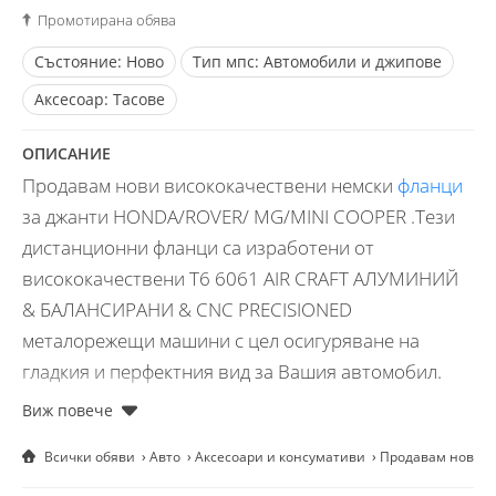
Промотирана обява
Състояние:
Ново
Тип мпс:
Автомобили и джипове
Aксесоар:
Тасове
ОПИСАНИЕ
Продавам нови висококачествени немски
фланци
за джанти HONDA/ROVER/ MG/MINI COOPER .Тези
дистанционни фланци са изработени от
висококачествени T6 6061 AIR CRAFT АЛУМИНИЙ
& БАЛАНСИРАНИ & CNC PRECISIONED
металорежещи машини с цел осигуряване на
гладкия и перфектния вид за Вашия автомобил.
Всички дистанционни фланци минават през кован
процес, за да може алуминия да бъде по-
Всички обяви
Авто
Аксесоари и консумативи
Продавам нови в
здрав.Достатъчно силни, за да издържат TRACK
дни и ежедневна употреба. Дистанционните