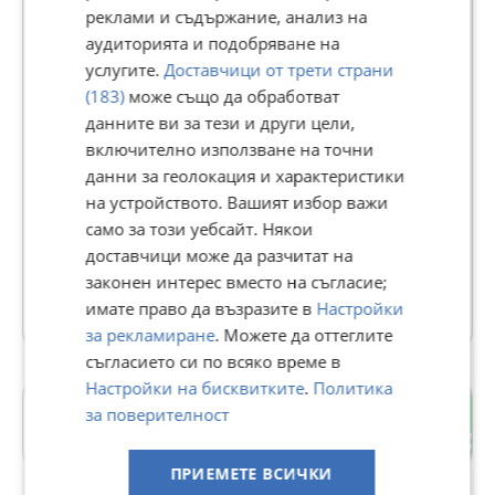
реклами и съдържание, анализ на
аудиторията и подобряване на
tvremonti
услугите.
Доставчици от трети страни
5328
рейтинг
(183)
може също да обработват
данните ви за тези и други цели,
В Bazar.BG от 10 декември 2013г.
Последно активен днес в 14:37 ч.
включително използване на точни
Доставя с отстъпка
данни за геолокация и характеристики
Отговаря бързо
на устройството. Вашият избор важи
Телефон(и):
0888413601
само за този уебсайт. Някои
https://www.tvremonti.eu
доставчици може да разчитат на
законен интерес вместо на съгласие;
19061 Обяви
имате право да възразите в
Настройки
за рекламиране
. Можете да оттеглите
съгласието си по всяко време в
Настройки на бисквитките
.
Политика
2-ри корпус
за поверителност
гр. Шумен
ПРИЕМЕТЕ ВСИЧКИ