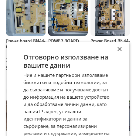
Power board BN44-
POWER BOARD
Power Board BN44-
P
01110
BN44-00899B
01109A
0
×
Отговорно използване на
30 €
30 €
35,79 €
3
вашите данни
58,67 лв
58,67 лв
70 лв
5
Ние и нашите партньори използваме
бисквитки и подобни технологии, за
Потребител
да съхраняваме и получаваме достъп
до информация на вашето устройство
и да обработваме лични данни, като
вашия IP адрес, уникални
идентификатори и данни за
сърфиране, за персонализирани
Premium
реклами и съдържание, измерване на