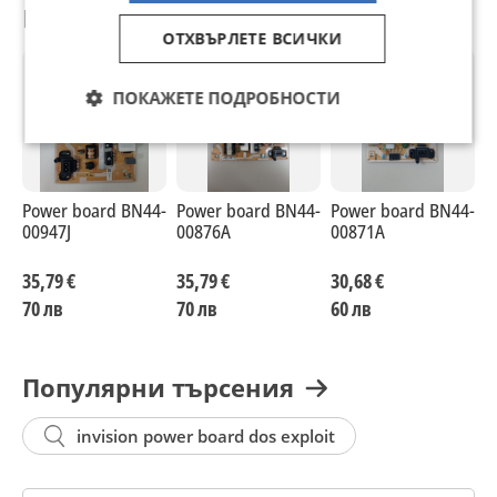
Препоръчани за теб
ОТХВЪРЛЕТЕ ВСИЧКИ
ПОКАЖЕТЕ ПОДРОБНОСТИ
Power board BN44-
Power board BN44-
Power board BN44-
P
00947J
00876A
00871A
0
35,79 €
35,79 €
30,68 €
3
70 лв
70 лв
60 лв
7
Популярни търсения
invision power board dos exploit