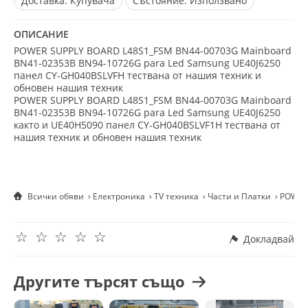
Доставка:
Купувача
Състояние:
Използвано
ОПИСАНИЕ
POWER SUPPLY BOARD L48S1_FSM BN44-00703G Mainboard
BN41-02353B BN94-10726G para Led Samsung UE40J6250
панел CY-GH040BSLVFH тествана от нашия техник и
обновен нашия техник
POWER SUPPLY BOARD L48S1_FSM BN44-00703G Mainboard
BN41-02353B BN94-10726G para Led Samsung UE40J6250
както и UE40H5090 панел CY-GH040BSLVF1H тествана от
нашия техник и обновен нашия техник
Всички обяви
Електроника
TV техника
Части и Платки
POWER
☆
☆
☆
☆
☆
Докладвай
Другите търсят също