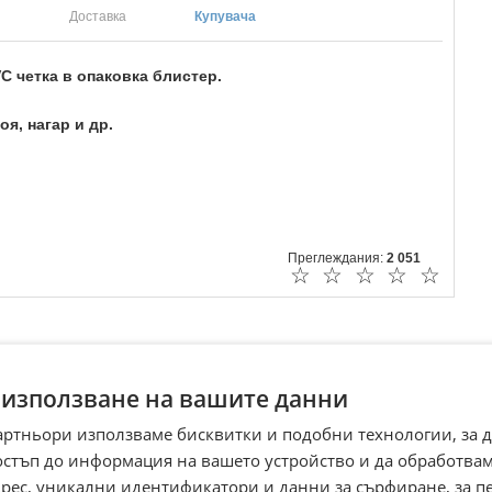
Доставка
Купувача
VC четка в опаковка блистер.
боя, нагар и др.
Преглеждания:
2 051
☆
☆
☆
☆
☆
 използване на вашите данни
артньори използваме бисквитки и подобни технологии, за 
остъп до информация на вашето устройство и да обработва
адрес, уникални идентификатори и данни за сърфиране, за 