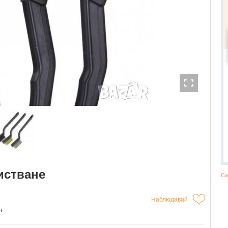
истване
Съ
Наблюдавай
ч.