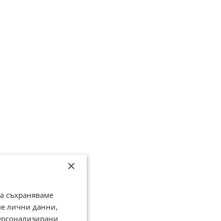
×
да съхраняваме
ме лични данни,
персонализирани