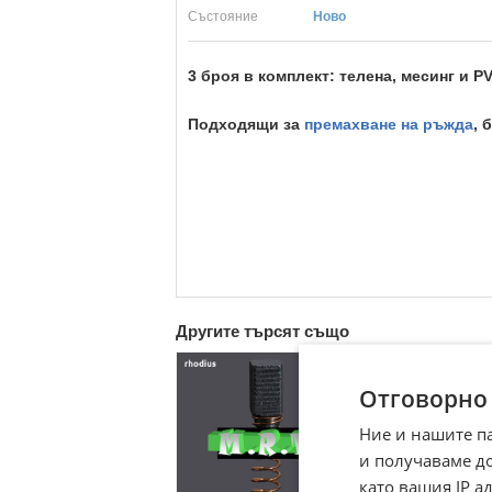
Състояние
Ново
3 броя в комплект: телена, месинг и P
Подходящи за
премахване на ръжда
, 
Другите търсят също
Отговорно
Ние и нашите п
и получаваме д
като вашия IP 