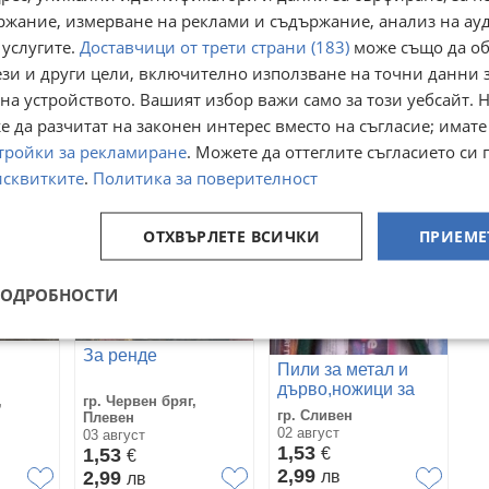
ржание, измерване на реклами и съдържание, анализ на ау
ШЛАЙФГРИФЕРИ
 услугите.
 четка
Доставчици от трети страни (183)
Шестограми/
може също да об
МИНИ - Комплект 5
е на
Лимбуси комплект
бр. абразиви за
ези и други цели, включително използване на точни данни 
гр. Свищов, Велико
ринтер
10бр. Set Hex Key
дрелка с различна
гр. Пазарджик
Търново
на устройството. Вашият избор важи само за този уебсайт. 
форма
10 юни
23 септември 2024г.
 да разчитат на законен интерес вместо на съгласие; имате
1,28
1,28
€
€
тройки за рекламиране
. Можете да оттеглите съгласието си 
2,50
2,50
лв
лв
исквитките
.
Политика за поверителност
ОТХВЪРЛЕТЕ ВСИЧКИ
ПРИЕМЕ
ПОДРОБНОСТИ
За ренде
Пили за метал и
дърво,ножици за
,
гр. Червен бряг,
ламарина,Чукче за
гр. Сливен
Плевен
шлака,чукове,тесли
02 август
03 август
1,53
1,53
€
€
2,99
2,99
лв
лв