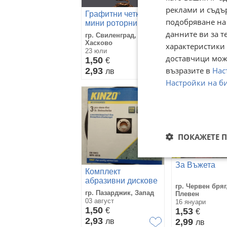
реклами и съдъ
Графитни четки за
подобряване на
Малка телена
мини роторни
за почистван
инструменти
данните ви за т
гр. Свиленград,
дюзи на 3D п
гр. София
Хасково
характеристики 
22 юни
23 юли
доставчици може
1,50
1,50
€
€
възразите в
2,93
Нас
2,93
лв
лв
Настройки на б
ПОКАЖЕТЕ 
За Въжета
Комплект
абразивни дискове
гр. Червен бряг
Kinzo – 3 бр., Ø230
гр. Пазарджик, Запад
Плевен
мм
03 август
16 януари
1,50
€
1,53
€
2,93
лв
2,99
лв