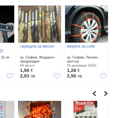
свредла за метал
вериги за сняг
2/
горещ
 11-ти
гр. София, Модерно
гр. София, Люлин -
предградие
център
04 август
25 декември 2025г.
1,50
1,28
€
€
2,93
2,50
лв
лв