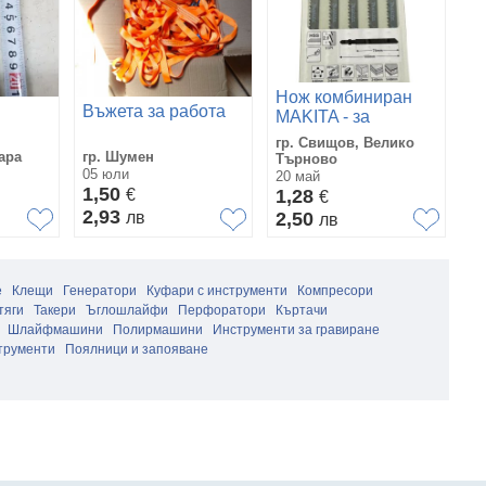
Нож комбиниран
П
Въжета за работа
MAKITA - за
ст
прободен трион - за
гр. Свищов, Велико
гр
пластмаса, метал,
ара
гр. Шумен
Търново
Пр
05 юли
алуминий, дърво
20 май
28
1,50
€
Цената е за 1 бр
1,28
1
€
2,93
лв
2,50
2
лв
е
Клещи
Генератори
Куфари с инструменти
Компресори
тяги
Такери
Ъглошлайфи
Перфоратори
Къртачи
Шлайфмашини
Полирмашини
Инструменти за гравиране
трументи
Поялници и запояване