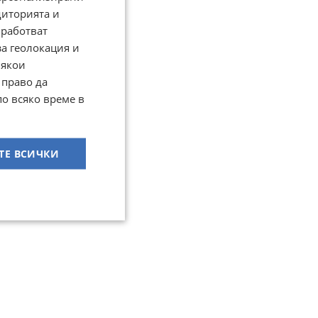
диторията и
работват
за геолокация и
Някои
 право да
по всяко време в
ТЕ ВСИЧКИ