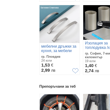
Изолация за
мебелни дръжки за
топлодувка /x
кухня, за мебели
пистолет за 
гр. София, 7-ми
дръжки
въздух
гр. Пловдив
километър
неръждаеми
24 юли
19 юли
1,53
€
1,40
€
2,99
лв
2,74
лв
Препоръчани за теб