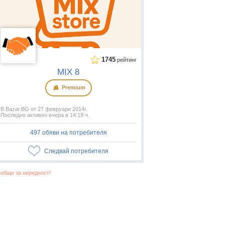
1745
рейтинг
MIX 8
Premium
В Bazar.BG от 27 февруари 2014г.
Последно активен вчера в 14:19 ч.
497 обяви на потребителя
Следвай потребителя
общи за нередност!