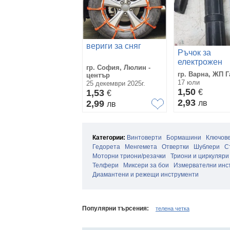
вериги за сняг
Ръчок за
електрожен
гр. София, Люлин -
гр. Варна, ЖП Г
център
17 юли
25 декември 2025г.
1,50
1,53
€
€
2,93
2,99
лв
лв
Категории:
Винтоверти
Бормашини
Ключов
Гедорета
Менгемета
Отвертки
Шублери
С
Моторни триони/резачки
Триони и циркуляри
Телфери
Миксери за бои
Измервателни инс
Диамантени и режещи инструменти
Популярни търсения:
телена четка