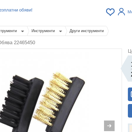
езплатни обяви!
М
струменти
Инструменти
Други инструменти
Обява 22465450
Ц