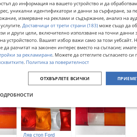
остъп до информация на вашето устройство и да обработва
адрес, уникални идентификатори и данни за сърфиране, за 
ржание, измерване на реклами и съдържание, анализ на ау
 услугите.
Доставчици от трети страни (183)
може също да об
ези и други цели, включително използване на точни данни 
на устройството. Вашият избор важи само за този уебсайт. 
Fiesta
Оригинален
 да разчитат на законен интерес вместо на съгласие; имате
Огледало за бус
on
едносекционен
или камион
тройки за рекламиране
. Можете да оттеглите съгласието си 
десен фар Хелла
а купел
гр. Елин Пелин,
(пасажерска
гр. Русе, Здравец
исквитките
.
Политика за поверителност
София област
09 юли
страна) за Голф 3!
17 юли
13,29
€
15
€
25,99
лв
ОТХВЪРЛЕТЕ ВСИЧКИ
29,34
ПРИЕМЕ
лв
ПОДРОБНОСТИ
Ляв стоп Ford