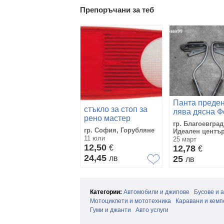
Препоръчани за теб
Панта преден
стъкло за стоп за
лява дясна Ф
рено мастер
Транзит 2005
гр. Благоевград
133616
Ford Transit 
гр. София, Горубляне
Идеален центъ
11 юли
1680C-AG
25 март
12,50
€
12,78
€
24,45
лв
25
лв
Категории:
Автомобили и джипове
Бусове и 
Мотоциклети и мототехника
Каравани и кемп
Гуми и джанти
Авто услуги