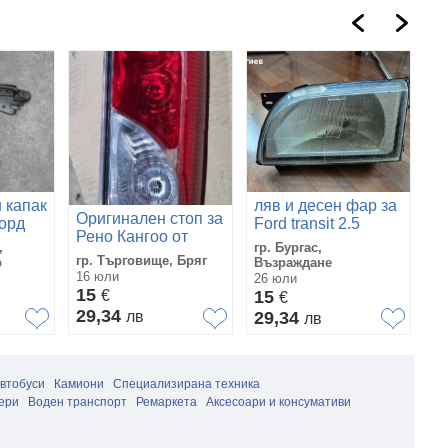
 капак
ляв и десен фар за
Ч
Оригинален стоп за
орд
Ford transit 2.5
Тр
Рено Кангоо от
 бус
Fo
,
гр. Бургас,
гр
2008 до 2013
YC15-
гр. Търговище, Бряг
р
Възраждане
П
16 юли
26 юли
16
15
€
15
1
€
29,34
лв
29,34
2
лв
автобуси
Камиони
Специализирана техника
ери
Воден транспорт
Ремаркета
Аксесоари и консумативи