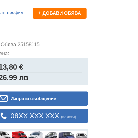
оят профил
+
ДОБАВИ ОБЯВА
→
Обява 25158115
ена:
13,80 €
26,99 лв
Изпрати съобщение
08XX XXX XXX
(покажи)