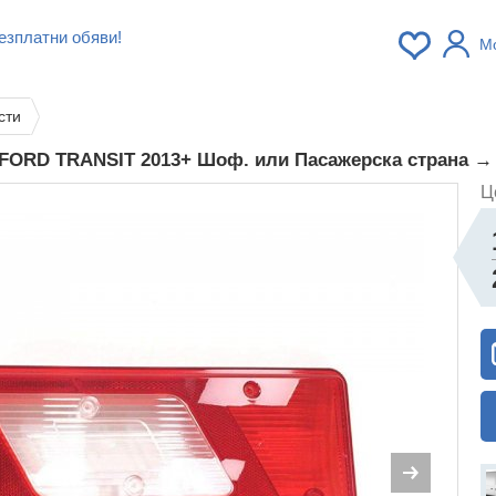
езплатни обяви!
М
сти
а FORD TRANSIT 2013+ Шоф. или Пасажерска страна 
Ц