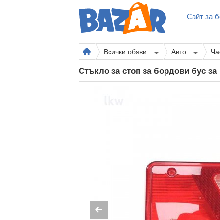
Сайт за б
Всички обяви
Авто
Ча
Стъкло за стоп за бордови бус з