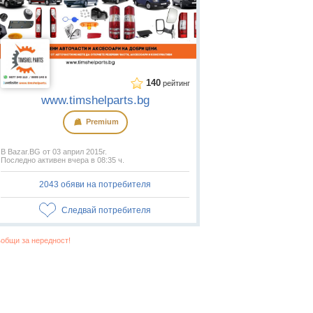
140
рейтинг
www.timshelparts.bg
Premium
В Bazar.BG от 03 април 2015г.
Последно активен вчера в 08:35 ч.
2043 обяви на потребителя
Следвай потребителя
общи за нередност!