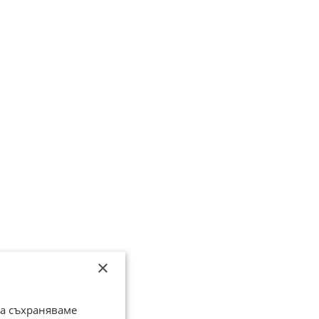
×
да съхраняваме