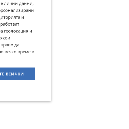
ме лични данни,
персонализирани
диторията и
работват
за геолокация и
Някои
 право да
по всяко време в
ТЕ ВСИЧКИ