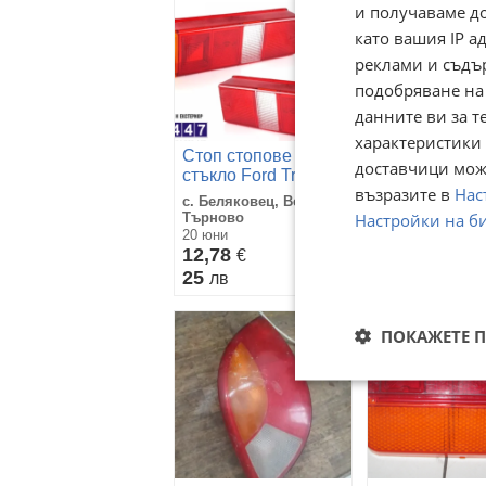
и получаваме д
като вашия IP 
реклами и съдъ
подобряване на
данните ви за т
характеристики 
Стоп стопове
Стоп за Ford 
доставчици може
стъкло Ford Transit
или Ford Fusi
възразите в
Нас
бордови и
с. Беляковец, Велико
гр. София, Овч
самосвал
Настройки на б
Търново
2
20 юни
10 юли
12,78
12,78
€
€
25
25
лв
лв
ПОКАЖЕТЕ 