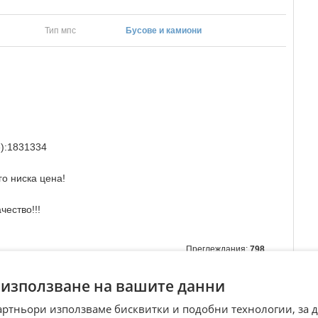
Тип мпс
Бусове и камиони
е):1831334
го ниска цена!
чество!!!
Преглеждания:
798
☆
☆
☆
☆
☆
 използване на вашите данни
артньори използваме бисквитки и подобни технологии, за 