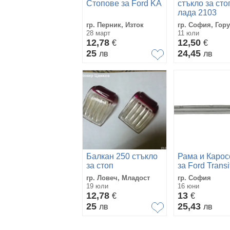
Стопове за Ford KA
стъкло за сто
лада 2103
гр. Перник, Изток
гр. София, Гор
28 март
11 юли
12,78
12,50
€
€
25
24,45
лв
лв
Балкан 250 стъкло
Рама и Карос
за стоп
за Ford Transi
гр. Ловеч, Младост
гр. София
19 юли
16 юни
12,78
13
€
€
25
25,43
лв
лв