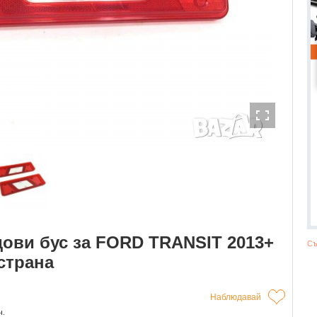
дови бус за FORD TRANSIT 2013+
Съ
страна
Наблюдавай
ч.