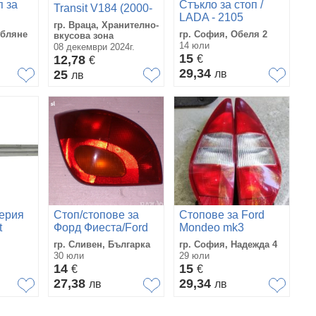
п за
Стъкло за стоп /
Transit V184 (2000-
LADA - 2105
2006г.) 1205706
гр. Враца, Хранително-
Форд Транзит
убляне
гр. София, Обеля 2
вкусова зона
14 юли
08 декември 2024г.
15
12,78
€
€
29,34
25
лв
лв
ерия
Стоп/стопове за
Стопове за Ford
t
Форд Фиеста/Ford
Mondeo mk3
Fiesta
гр. Сливен, Българка
гр. София, Надежда 4
30 юли
29 юли
14
15
€
€
27,38
29,34
лв
лв