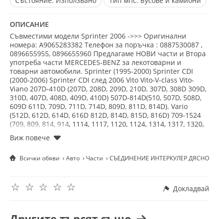
Състояние:
Използвано
Тип мпс:
Бусове и камиони
ОПИСАНИЕ
Съвместими модели Sprinter 2006 ->>> Оригинални
номера: A9065283382 Телефон за поръчка : 0887530087 ,
0896655955, 0896655960 Предлагаме НОВИ части и Втора
употреба части MERCEDES-BENZ за лекотоварни и
товарни автомобили. Sprinter (1995-2000) Sprinter CDI
(2000-2006) Sprinter CDI след 2006 Vito Vito-V-class Vito-
Viano 207D-410D (207D, 208D, 209D, 210D, 307D, 308D 309D,
310D, 407D, 408D, 409D, 410D) 507D-814D(510, 507D, 508D,
609D 611D, 709D, 711D, 714D, 809D, 811D, 814D). Vario
(512D, 612D, 614D, 616D 812D, 814D, 815D, 816D) 709-1524
(709, 809, 814, 914, 1114, 1117, 1120, 1124, 1314, 1317, 1320,
1324, 1517, 1520, 1524) Atego G-class M-class
Всички обяви
Авто
Части
СЪЕДИНЕНИЕ ИНТЕРКУЛЕР ДЯСНО ОМ
☆
☆
☆
☆
☆
Докладвай
Другите търсят също