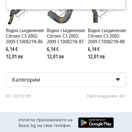
Водно съединение
Водно съединение
Водно съединение
В
Citroen C3 2002-
Citroen C3 2002-
Citroen C3 2002-
V
2009 C100821N-86
2009 C100821N-87
2009 C100821N-88
T
I
6,14 €
6,14 €
6,14 €
6
12,01 лв
12,01 лв
12,01 лв
1
Категории
ID: 28379185
Преглеждания: 461
Изтегли приложението на
Bazar.bg на твоя телефон