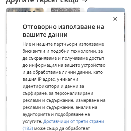
×
Отговорно използване на
вашите данни
Ние и нашите партньори използваме
Двигател OM646
. капак семеринг
15лв. ДЯСНО
о
бисквитки и подобни технологии, за
2.2 CDI
колянов вал
ОГЛЕДАЛО!
И
да съхраняваме и получаваме достъп
Mercedes W906
до информация на вашето устройство
OM646
5,62 €
6 €
6 €
6
и да обработваме лични данни, като
10,99 лв
11,73 лв
11,73 лв
1
вашия IP адрес, уникални
идентификатори и данни за
сърфиране, за персонализирани
Потребител
реклами и съдържание, измерване на
реклами и съдържание, анализ на
аудиторията и подобряване на
услугите.
Доставчици от трети страни
(183)
може също да обработват