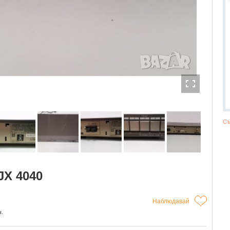
Съ
JX 4040
Наблюдавай
ч.