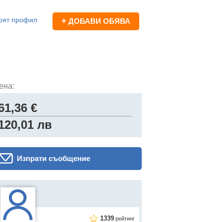
оят профил
+
ДОБАВИ ОБЯВА
ена:
61,36 €
120,01 лв
Изпрати съобщение
1339
рейтинг