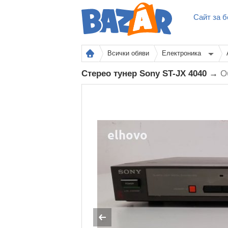
Сайт за б
Всички обяви
Електроника
Стерео тунер Sony ST-JX 4040 →
О