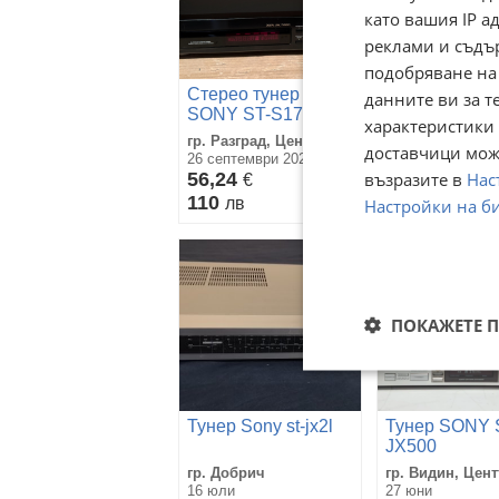
като вашия IP 
реклами и съдъ
подобряване на
Стерео тунер
Стерео тунер
данните ви за т
SONY ST-S170
TECHNICS S
характеристики 
X302L
гр. Разград, Център
гр. Разград, Це
доставчици може
26 септември 2025г.
26 септември 202
възразите в
Нас
56,24
56,24
€
€
110
110
лв
Настройки на б
лв
ПОКАЖЕТЕ 
Тунер Sony st-jx2l
Тунер SONY 
JX500
гр. Добрич
гр. Видин, Цен
16 юли
27 юни