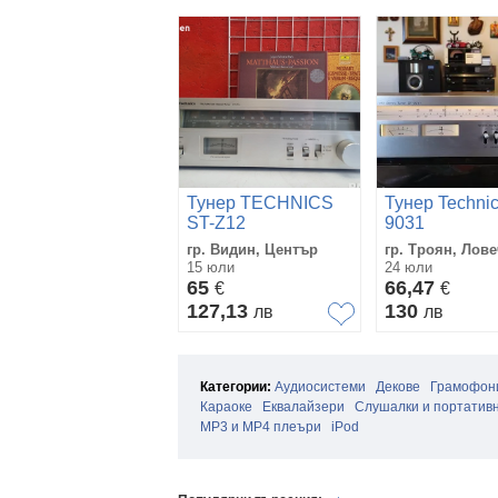
Тунер TECHNICS
Тунер Technic
ST-Z12
9031
гр. Видин, Център
гр. Троян, Лов
15 юли
24 юли
65
66,47
€
€
127,13
130
лв
лв
Категории:
Аудиосистеми
Декове
Грамофон
Караоке
Еквалайзери
Слушалки и портативн
MP3 и MP4 плеъри
iPod