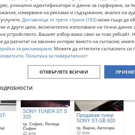
адрес, уникални идентификатори и данни за сърфиране, за 
ржание, измерване на реклами и съдържание, анализ на ау
 услугите.
Доставчици от трети страни (183)
може също да об
Тунер SONY ST-
Тунер SONY ST-
ези и други цели, включително използване на точни данни 
T-
S215
S315
на устройството. Вашият избор важи само за този уебсайт. 
нтър
гр. Видин, Център
гр. Видин, Център
 да разчитат на законен интерес вместо на съгласие; имате
5г.
20 юли
22 юли
тройки за рекламиране
. Можете да оттеглите съгласието си 
56,24
56,24
€
€
110
110
исквитките
.
Политика за поверителност
лв
лв
ОТХВЪРЛЕТЕ ВСИЧКИ
ПРИЕМЕ
ПОДРОБНОСТИ
SONY TUNER ST S
ST-
Продавам тунер
315
SONY ST-SB 920
гр. София, Летище
тър
гр. Варна, Автогара
София
12 юли
22 юли