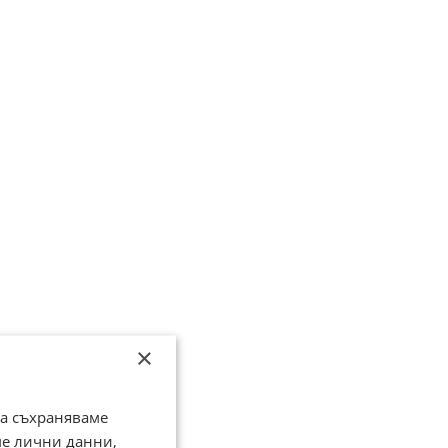
×
да съхраняваме
ме лични данни,