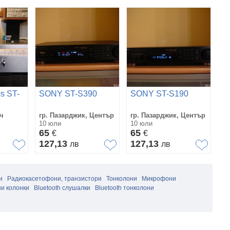
s ST-
SONY ST-S390
SONY ST-S190
S
T
J
еч
гр. Пазарджик, Център
гр. Пазарджик, Център
гр
S
10 юли
10 юли
28
65
65
6
€
€
127,13
127,13
1
лв
лв
и
Радиокасетофони, транзистори
Тонколони
Микрофони
и колонки
Bluetooth слушалки
Bluetooth тонколони