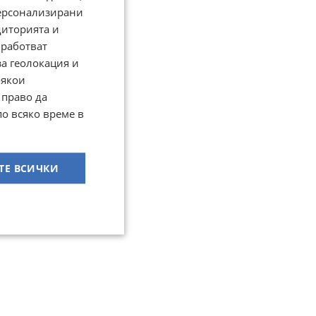
персонализирани
диторията и
работват
за геолокация и
Някои
 право да
по всяко време в
ТЕ ВСИЧКИ