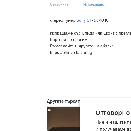
Състояние
Използвано
стерео тунер
Sony ST
-JX 4040
Изпращаме със Спиди или Еконт с преглед
Бартери не правим!
Разгледайте и другите ни обяви:
https://elhovo.bazar.bg
Другите търсят също
Отговорно
Ние и нашите п
и получаваме д