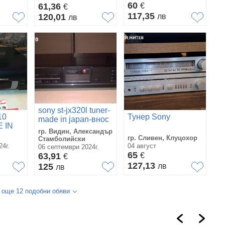
60
61,36
€
€
117,35
120,01
лв
лв
sony st-jx320l tuner-
10
Тунер Sony
made in japan-внос
 IN
швеицария
гр. Видин, Александър
гр. Сливен, Клуцохор
Стамболийски
4г.
04 август
06 септември 2024г.
65
63,91
€
€
127,13
125
лв
лв
 още 12 подобни обяви