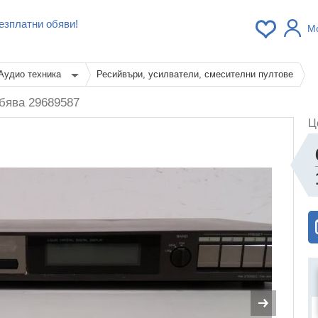
езплатни обяви!
М
Аудио техника
Ресийвъри, усилватели, смесителни пултове
бява 29689587
Ц