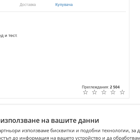
Доставка
Купувача
 и тест.
Преглеждания:
2 504
☆
☆
☆
☆
☆
 използване на вашите данни
артньори използваме бисквитки и подобни технологии, за 
остъп до информация на вашето устройство и да обработва