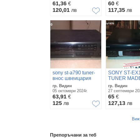
61,36
60
€
€
120,01
117,35
лв
лв
sony st-a790 tuner-
SONY ST-EX
внос швеицария
TUNER MADE
FRANCE
гр. Видин
гр. Видин
0909221430
05 октомври 2024г.
27 септември 202
63,91
65
€
€
125
127,13
лв
лв
Виж
Препоръчани за теб