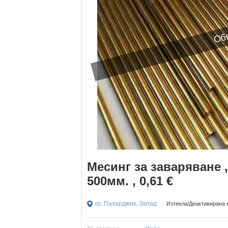
Обя
Месинг за заваряване 
500мм. , 0,61 €
гр. Пазарджик, Запад
Изтекла/Деактивирана н