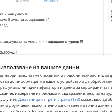
Доставка
Купувача
ка и консумативи
само Всичко за заваряването"
Запад
а закупуване на място или изпращане с куриер !!!
2x500мм !
 използване на вашите данни
артньори използваме бисквитки и подобни технологии, за 
остъп до информация на вашето устройство и да обработва
размери,моля направете запитване.
адрес, уникални идентификатори и данни за сърфиране, за 
ржание, измерване на реклами и съдържание, анализ на ау
 услугите.
Доставчици от трети страни (183)
може също да об
ези и други цели, включително използване на точни данни 
на устройството. Вашият избор важи само за този уебсайт. 