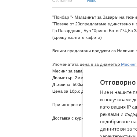
Състояние
Ново
"Поибар "- Магазинът за Заваръчна техни
"Повече от 20г.предлагаме единствено и 
Гр.Пазарджик , Бул."Христо Ботев"74,Кв.
(срещу жълтите кафета)
Всички предлагани продукти са Налични з
Упоменатата цена е за диаметър
Месинг
Месинг за заваряване
Диаметър: 2мм.
Отговорно
Дължина: 500мм./50см.
Цена за 1бр.с ддс
Ние и нашите п
и получаваме д
При интерес или въпроси относно други 
като вашия IP 
реклами и съдъ
Доставка с куриер в цялата страна
подобряване на
данните ви за т
характеристики 