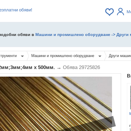
езплатни обяви!
М
 подобни обяви в
Машини и промишлено оборудване -> Други м
струменти
Машини и промишлено оборудване
Други машин
р 2мм;3мм;4мм x 500мм. →
Обява 29725826
В