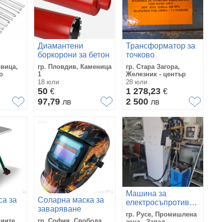
Диамантени
Трансформатор за
боркорони за бетон
точково
MDF,
RTR Max 500мм.
заваряване
овица,
гр. Пловдив, Каменица
гр. Стара Загора,
ължина
о
1
Железник - център
н Връх
18 юли
28 юли
 4mm,
50
1 278,23
€
€
97,79
2 500
лв
лв
Машина за
а за
Соларна маска за
електросъпротивително
заваряване
заваряване ТECNA
гр. Русе, Промишлена
4660N, 35 kVA (за
циите
гр. София, Свобода
зона - Запад