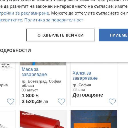
Преглеждания:
3 527
 да разчитат на законен интерес вместо на съгласие; имате
тройки за рекламиране
. Можете да оттеглите съгласието си 
исквитките
.
Политика за поверителност
ОТХВЪРЛЕТЕ ВСИЧКИ
ПРИЕМЕ
ПОДРОБНОСТИ
Маса за
Халка за
заваряване
заваряване
гр. Ботевград, София
(захватни точки за
арна
гр. София
област
3мм,4мм,5мм,6мм,7мм,8мм,10мм
заваряване), клас 8
23 юли
03 август
Договаряне
1 800
€
3 520,49
лв