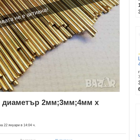
вата не е активна!
, диаметър 2мм;3мм;4мм x
а 22 януари в 14:04 ч.