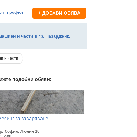
оят профил
+
ДОБАВИ ОБЯВА
ашини и части в гр. Пазарджик.
и и части
ижте подобни обяви:
месинг за заваряване
гр. София, Люлин 10
25 юли