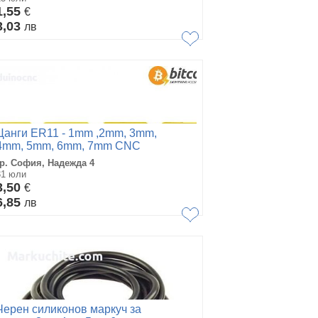
1,55
€
3,03
лв
Цанги​ ER11 - 1mm ,2mm, 3mm,
4mm, 5mm, 6mm, 7mm CNC
шпиндел фреза цанга
гр. София, Надежда 4
31 юли
3,50
€
6,85
лв
Черен силиконов маркуч за