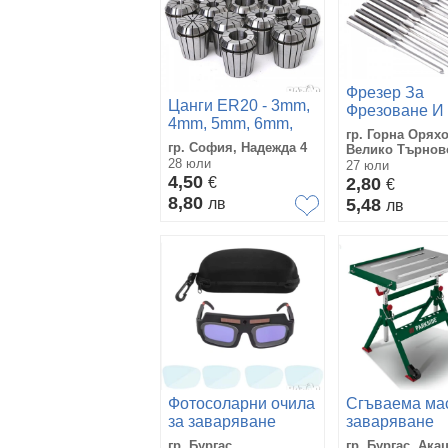
Фрезер За
Цанги​ ER20 - 3mm,
Фрезоване И
4mm, 5mm, 6mm,
Рязане CNC 
гр. Горна Орях
7mm, 8mm, 9mm.
ABS, PET, Д
гр. София, Надежда 4
Велико Търнов
10mm, 11mm,
28 юли
17,m, Работе
27 юли
12mm, 13mm -
4,50
€
2mm, Захват
2,80
€
цената е за брой
20200222
8,80
лв
5,48
лв
цанга
Фотосоларни очила
Сгъваема мас
за заваряване
заваряване
гр. Бургас
гр. Бургас, Ака