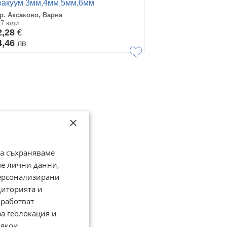
вакуум 3мм,4мм,5мм,6мм
гр. Аксаково, Варна
17 юли
2,28
€
4,46
лв
×
да съхраняваме
ме лични данни,
персонализирани
диторията и
работват
за геолокация и
Някои