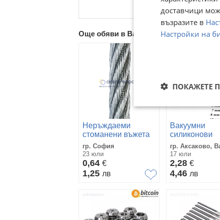
доставчици може
възразите в
Нас
Настройки на б
Още обяви в Bazar.BG
ПОКАЖЕТЕ 
Неръждаеми
Вакуумни
стоманени въжета
силиконови
3мм 4мм 5мм 6мм
маркучи
гр. София
гр. Аксаково, В
7мм 8мм
23 юли
17 юли
0,64
2,28
€
€
1,25
4,46
лв
лв