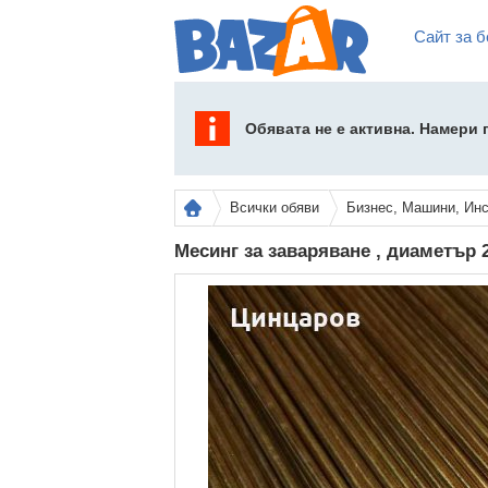
Сайт за б
Обявата не е активна. Намери
Всички обяви
Бизнес, Машини, Ин
Месинг за заваряване , диаметъ