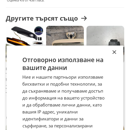
Оценка
4.6
от
438
гласа.
Другите търсят също
×
Отговорно използване на
вашите данни
мигачи огледала
Огледало за задно
модул VW Touareg
м
туарег мигачи
виждане за VW
Ние и нашите партньори използваме
touareg мигач
Touareg
бисквитки и подобни технологии, за
огледало туарег 1
Фолксваген
38,35 €
40 €
40 €
4
Туарег
да съхраняваме и получаваме достъп
75,01 лв
78,23 лв
78,23 лв
7
до информация на вашето устройство
и да обработваме лични данни, като
вашия IP адрес, уникални
Потребител
идентификатори и данни за
сърфиране, за персонализирани