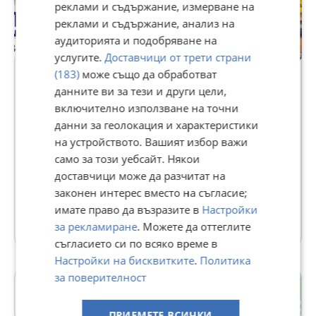
реклами и съдържание, измерване на
реклами и съдържание, анализ на
аудиторията и подобряване на
услугите.
Доставчици от трети страни
Premium
(183)
може също да обработват
данните ви за тези и други цели,
AVTO447
включително използване на точни
данни за геолокация и характеристики
4820
рейтинг
на устройството. Вашият избор важи
В Bazar.BG от 01 юни 2015г.
само за този уебсайт. Някои
Последно активен вчера в 12:18 ч.
доставчици може да разчитат на
Телефон(и):
0878563447
законен интерес вместо на съгласие;
имате право да възразите в
Настройки
225 Обяви
за рекламиране
. Можете да оттеглите
съгласието си по всяко време в
Настройки на бисквитките
.
Политика
за поверителност
Картала
гр. Велико Търново
ПРИЕМЕТЕ ВСИЧКИ