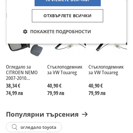
Препоръчани за теб
ОТХВЪРЛЕТЕ ВСИЧКИ
ПОКАЖЕТЕ ПОДРОБНОСТИ
Огледало за
Стъклоподемник
Стъклоподемник
с
CITROEN NEMO
за VW Touareg
за VW Touareg
T
2007-2010
Шофьорска или
38,34 €
40,90 €
40,90 €
4
Пасажерска
74,99 лв
79,99 лв
79,99 лв
7
страна
Популярни търсения
огледало toyota