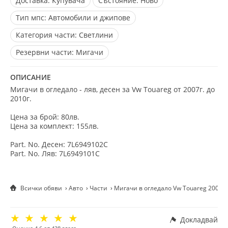
Доставка:
Купувача
Състояние:
Ново
Тип мпс:
Автомобили и джипове
Категория части:
Светлини
Резервни части:
Мигачи
ОПИСАНИЕ
Мигачи в огледало - ляв, десен за Vw Touareg от 2007г. до
2010г.
Цена за брой: 80лв.
Цена за комплект: 155лв.
Part. No. Десен: 7L6949102C
Part. No. Ляв: 7L6949101C
Всички обяви
Авто
Части
Мигачи в огледало Vw Touareg 2007-
☆
☆
☆
☆
☆
Докладвай