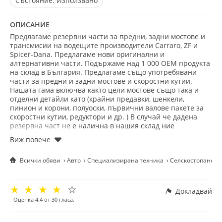
Състояние:
Използвано
ОПИСАНИЕ
Предлагаме резервни части за предни, задни мостове и
трансмисии на водещите производители Carraro, ZF и
Spicer-Dana. Предлагаме нови оригинални и
алтернативни части. Подържаме над 1 000 ОЕМ продукта
на склад в България. Предлагаме също употребявани
части за предни и задни мостове и скоростни кутии.
Нашата гама включва както цели мостове също така и
отделни детайли като (крайни предавки, шенкели,
пинион и корони, полуоски, първични валове пакете за
скоростни кутии, редуктори и др. ) В случай че дадена
резервна част не е налична в нашия склад ние
извършваме експресни доставки в рамките на 24 часа.
Всички обяви
Авто
Специализирана техника
Селскостопанска
☆
☆
☆
☆
☆
Докладвай
Оценка
4.4
от
30
гласа.