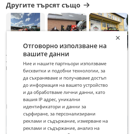
Другите търсят също
×
Отговорно използване на
вашите данни
Телескопичен
Телескопичен
Телескопичен
Т
товарач Manitou
товарач Manitou
товарач Manitou
т
Ние и нашите партньори използваме
MLT 634 ЛИЗИНГ
MLT 625-75
MT 1035 LT
M
бисквитки и подобни технологии, за
ЛИЗИНГ
л
38 500 €
42 499 €
5
да съхраняваме и получаваме достъп
п
75 299,46 лв
83 120,82 лв
1
до информация на вашето устройство
в
и да обработваме лични данни, като
вашия IP адрес, уникални
Потребител
идентификатори и данни за
сърфиране, за персонализирани
реклами и съдържание, измерване на
реклами и съдържание, анализ на