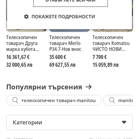
ПОКАЖЕТЕ ПОДРОБНОСТИ
Телескопичен
Телескопичен
Телескопичен
Т
товарач Друга
товарач Merlo
товарач Komatsu
с
марка кубота
P34.7-Нов внос
ЧИСТО НОВИ
к
нови
китайски
16 361,67 €
35 600 €
7 700 €
2
32 000,65 лв
69 627,55 лв
15 059,89 лв
4
Популярни търсения
телескопичен товарач manitou
manitou
Категории