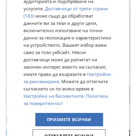
аудиторията и подобряване на
услугите.
Доставчици от трети страни
(183)
може също да обработват
данните ви за тези и други цели,
включително използване на точни
Тракторпартц ЕООД
данни за геолокация и характеристики
В Bazar.BG от 04 февруари 2014г.
на устройството. Вашият избор важи
Последно активен 04 август в 01:12 ч.
само за този уебсайт. Някои
доставчици може да разчитат на
32 Обяви
законен интерес вместо на съгласие;
имате право да възразите в
Настройки
за рекламиране
. Можете да оттеглите
съгласието си по всяко време в
гр. Дулово
Настройки на бисквитките
.
Политика
Силистра
за поверителност
Препоръчани за теб
ПРИЕМЕТЕ ВСИЧКИ
ОТХВЪРЛЕТЕ ВСИЧКИ