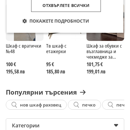
ОТХВЪРЛЕТЕ ВСИЧКИ
ПОКАЖЕТЕ ПОДРОБНОСТИ
Шкаф с вратички
Тв шкаф с
Шкаф за обувки с
Ш
№48
етажерки
възглавница и
чекмедже за
принадлежности
100 €
95 €
101,75 €
1
195,58 лв
185,80 лв
199,01 лв
2
Популярни търсения
нов шкаф раховец
печко
печка
Категории