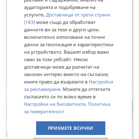
аудиторията и подобряване на
услугите.
Доставчици от трети страни
КРАСИ-М79
(183)
може също да обработват
642
данните ви за тези и други цели,
рейтинг
включително използване на точни
В Bazar.BG от 29 март 2013г.
данни за геолокация и характеристики
Последно активен вчера в 18:37 ч.
на устройството. Вашият избор важи
Телефон(и):
0895037678
https://www.alo.bg/users/mebelikrasi.m
само за този уебсайт. Някои
доставчици може да разчитат на
законен интерес вместо на съгласие;
501 Обяви
имате право да възразите в
Настройки
за рекламиране
. Можете да оттеглите
съгласието си по всяко време в
Настройки на бисквитките
.
Политика
Тракия
за поверителност
гр. Пловдив
ПРИЕМЕТЕ ВСИЧКИ
Препоръчани за теб