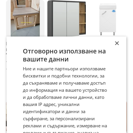
×
Шкаф с термо-
Шкаф за баня с
Шкаф за баня с
Ш
плот за печка тип
огледало
умивалник
ч
Отговорно използване на
”Раховец”. Нов!
п
вашите данни
ш
102 €
102,26 €
92,03 €
9
Ние и нашите партньори използваме
199,49 лв
200 лв
180 лв
1
бисквитки и подобни технологии, за
да съхраняваме и получаваме достъп
до информация на вашето устройство
Потребител
и да обработваме лични данни, като
вашия IP адрес, уникални
идентификатори и данни за
сърфиране, за персонализирани
реклами и съдържание, измерване на
реклами и съдържание, анализ на
Premium