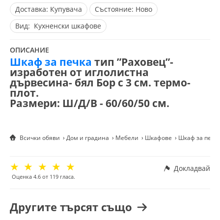
Доставка:
Купувача
Състояние:
Ново
Вид:
Кухненски шкафове
ОПИСАНИЕ
Шкаф за печка
тип ”Раховец”-
изработен от иглолистна
дървесина- бял Бор с 3 см. термо-
плот.
Размери: Ш/Д/В - 60/60/50 см.
Всички обяви
Дом и градина
Мебели
Шкафове
Шкаф за печка
☆
☆
☆
☆
☆
Докладвай
Оценка
4.6
от
119
гласа.
Другите търсят също