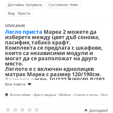
Доставка:
Купувача
Състояние:
Ново
Вид:
Присти
ОПИСАНИЕ
Легло приста
Мареа 2 можете да
изберете между цвят дъб сонома,
пасифик,табако крафт.
Комплекта се предлага с шкафове,
които са независими модули и
могат да се разположат на друго
място.
Леглото е с включен еднолицев
матрак Мареа с размер 120/190см.
Размери легло- Ш/122 В/60/40 Д/192
см.
Размери ракла за легло с горно
отваряне - Ш/121 В/65 Д/30
Всички обяви
Дом и градина
Мебели
Спални и легла
Легло П
Размери шкаф с врата - Ш/40 В/65
Д/30
☆
☆
☆
☆
☆
Размери шкаф с чекмеджета - Ш/80
Докладвай