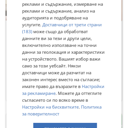
реклами и съдържание, измерване на
реклами и съдържание, анализ на
аудиторията и подобряване на
Premium
услугите.
Доставчици от трети страни
(183)
може също да обработват
данните ви за тези и други цели,
КРАСИ-М79
включително използване на точни
642
рейтинг
данни за геолокация и характеристики
В Bazar.BG от 29 март 2013г.
на устройството. Вашият избор важи
Последно активен днес в 08:20 ч.
само за този уебсайт. Някои
Телефон(и):
0895037678
доставчици може да разчитат на
https://www.alo.bg/users/mebelikrasi.m
законен интерес вместо на съгласие;
имате право да възразите в
Настройки
501 Обяви
за рекламиране
. Можете да оттеглите
съгласието си по всяко време в
Настройки на бисквитките
.
Политика
за поверителност
Тракия
гр. Пловдив