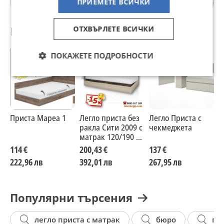
ПРИЕМЕТЕ ВСИЧКИ
Препоръчани за теб
ОТХВЪРЛЕТЕ ВСИЧКИ
ПОКАЖЕТЕ ПОДРОБНОСТИ
Приста Мареа 1
Легло приста без
Легло Приста с
Л
ракла Сити 2009 с
чекмеджета
ч
матрак 120/190 с
15%Промоция до
114 €
200,43 €
137 €
1
14.08.26
222,96 лв
392,01 лв
267,95 лв
3
Популярни търсения
легло приста с матрак
бюро
пр