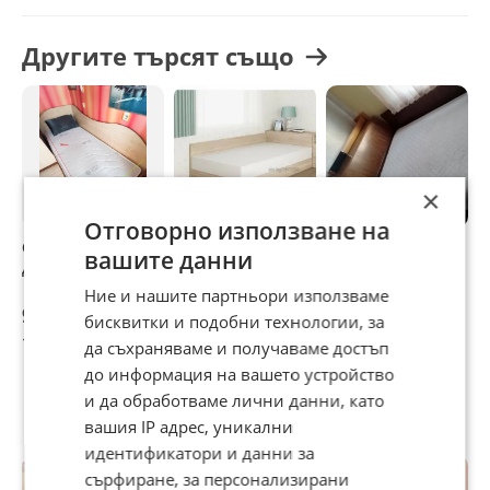
В/65 Д/30
Леглото е с включен матрак 120/190
Другите търсят също
см.
×
Отговорно използване на
единично легло с
Легло Приста
Легло Приста с
Л
вашите данни
двулицев матрак
Мареа 2 с матрак
матрак
ч
120/190см.+ шкаф
р
Ние и нашите партньори използваме
м
90 €
308 €
20 €
1
бисквитки и подобни технологии, за
176,02 лв
602,40 лв
39,12 лв
3
да съхраняваме и получаваме достъп
до информация на вашето устройство
и да обработваме лични данни, като
Потребител
вашия IP адрес, уникални
идентификатори и данни за
сърфиране, за персонализирани