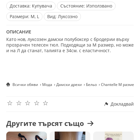
Доставка:
Купувача
Състояние:
Използвано
Размери:
M, L
Вид:
Луксозно
ОПИСАНИЕ
Като нов, луксозен дамски полубоксер с бродерии върху
прозрачен телесен тюл. Подходящи за М размер, но може
и на Л да станат, талията е 34см. с еластичност.
Всички обяви
Мода
Дамски дрехи
Бельо
Chantelle M размер 
☆
☆
☆
☆
☆
Докладвай
Другите търсят също