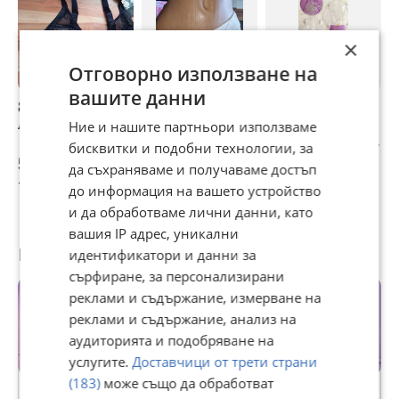
×
Отговорно използване на
вашите данни
85Н Chantelle
Бикина
Луксозен дамски
C
луксозен сутиен
CHANTELLE /M
боксер STINNA –
S
Ние и нашите партньори използваме
Ефирна дантела и
л
бисквитки и подобни технологии, за
нежен тюл –
56,24 €
4,09 €
4,09 €
4
да съхраняваме и получаваме достъп
Размер S/M
110 лв
8 лв
8 лв
9
до информация на вашето устройство
и да обработваме лични данни, като
вашия IP адрес, уникални
Потребител
идентификатори и данни за
сърфиране, за персонализирани
реклами и съдържание, измерване на
реклами и съдържание, анализ на
аудиторията и подобряване на
услугите.
Доставчици от трети страни
Premium
(183)
може също да обработват