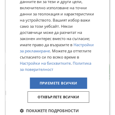
данните ви за тези и други цели,
включително използване на точни
Lycra 4 You
данни за геолокация и характеристики
506
рейтинг
на устройството. Вашият избор важи
В Bazar.BG от 07 май 2019г.
само за този уебсайт. Някои
Последно активен днес в 07:57 ч.
доставчици може да разчитат на
законен интерес вместо на съгласие;
465 Обяви
имате право да възразите в
Настройки
за рекламиране
. Можете да оттеглите
съгласието си по всяко време в
Настройки на бисквитките
.
Политика
Красна поляна 2
за поверителност
гр. София
ПРИЕМЕТЕ ВСИЧКИ
Препоръчани за теб
ОТХВЪРЛЕТЕ ВСИЧКИ
ПОКАЖЕТЕ ПОДРОБНОСТИ