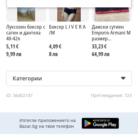
Луксозен боксер с
Боксер L I V E R A
Дамски сутиен
H
сатен и дантела
/M
Emporio Armani M
д
40-42л
размер
б
оригинален
р
5,11 €
4,09 €
33,23 €
2
9,99 лв
8 лв
64,99 лв
4
Категории
ID: 36402187
Преглеждания: 723
Изтегли приложението на
Bazar.bg на твоя телефон