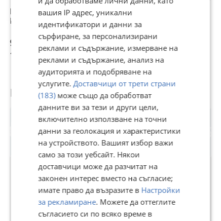
и да обработваме лични данни, като
CHEVROLET Spark, 10>
CHEVROLET Tahoe, 95>
Напречни греди
Напречни греди
Напречни греди
Н
вашия IP адрес, уникални
CITROEN C3 Picasso, 08>13
Menabo BRIO 400
Menabo Omega L
Menabo Sherman
M
идентификатори и данни за
CITROEN C5 (Mk1) Tourer, 01>08
130 cm
Ш
сърфиране, за персонализирани
CITROEN C5 (Mk2) Tourer, 08>
93 €
82 €
87 €
9
CITROEN Xm Break, 94>00
реклами и съдържание, измерване на
181,89 лв
160,38 лв
170,16 лв
1
CITROEN Zx Break, 94>99
реклами и съдържание, анализ на
DACIA Dokker 12>
аудиторията и подобряване на
DACIA Duster, 08>13
DACIA Duster III, 18>
услугите.
Доставчици от трети страни
Потребител
DACIA Sandero Stepway, 09>12
(183)
може също да обработват
DACIA Sandero Stepway, 13>
данните ви за тези и други цели,
DACIA Logan MCV, 04>
DAEWOO Nubira Station Wagon, 97>03
включително използване на точни
DAEWOO Tacuma, 00>04
данни за геолокация и характеристики
DAIHATSU Feroza, 87>98
на устройството. Вашият избор важи
FIAT Croma, 05>07
FIAT Croma, 07>10
само за този уебсайт. Някои
FIAT Idea, 05>12
доставчици може да разчитат на
FIAT Marea Weekend, 96>03
законен интерес вместо на съгласие;
FIAT Marengo, 97>01
FIAT Palio Weekend, 97>01
Автобагажници
имате право да възразите в
Настройки
FIAT Sedici, 05>08
за рекламиране
. Можете да оттеглите
FIAT Sedici, 08>14
В Bazar.BG от 06 януари 2022г.
съгласието си по всяко време в
FIAT Strada, IV 04>
Последно активен днес в 09:23 ч.