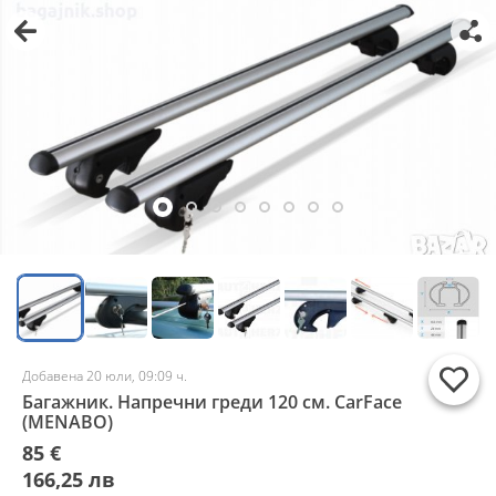
Добавена 20 юли, 09:09 ч.
Багажник. Напречни греди 120 см. CarFace
(MENABO)
85 €
166,25 лв