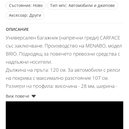
Състояние:
Ново
Тип мпс:
Автомобили и джипове
Aксесоар:
Други
ОПИСАНИЕ
Универсален багажник (напречни греди) CARFACE
със заключване. Производство на MENABO, модел
BRIO. Подходящ за повечето превозни средства с
надлъжни носители.
Дължина на пръта: 120 см. За автомобили с релси
на покрива с максимално разстояние 107 см.
Размери на профила: височина - 28 мм, ширина -
48 мм.
Необходими размери на гредите на автомобила:
ширина - до 58 мм, височина - максимум 40 мм.
Товароносимост: 90 кг.