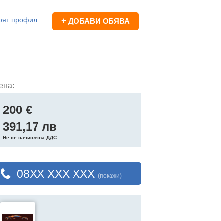
оят профил
+
ДОБАВИ ОБЯВА
ена:
200 €
391,17 лв
Не се начислява ДДС
08XX XXX XXX
(покажи)