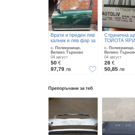
Врати и преден ляв
Странична щ
калник и ляв фар за
ТОЙОТА ЯР
Авенсис Версо
СЛЕД 2006 Г.
с. Поликраище,
с. Поликраище,
Велико Търново
Велико Търнов
04 август
04 август
50
26
€
€
97,79
50,85
лв
лв
Препоръчани за теб