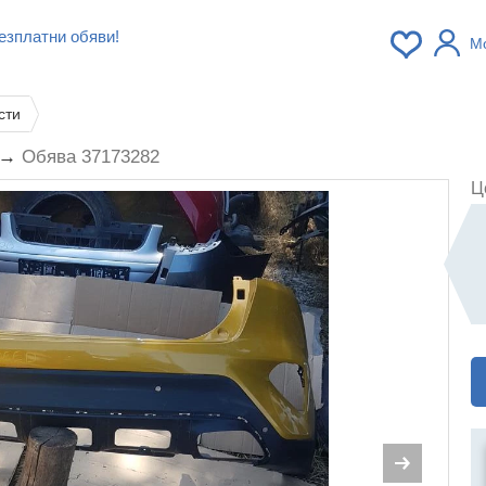
езплатни обяви!
М
сти
. →
Обява 37173282
Ц