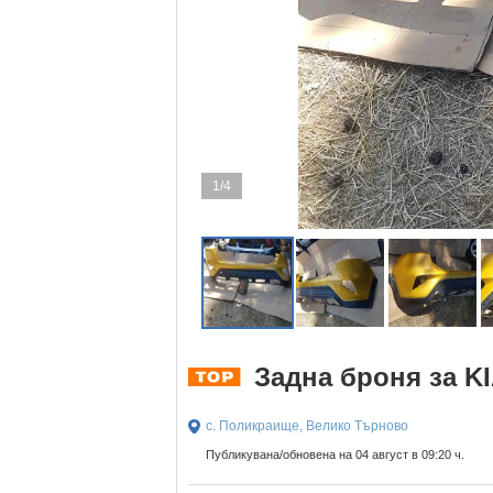
1/4
Задна броня за KI
с. Поликраище, Велико Търново
Публикувана/обновена на 04 август в 09:20 ч.