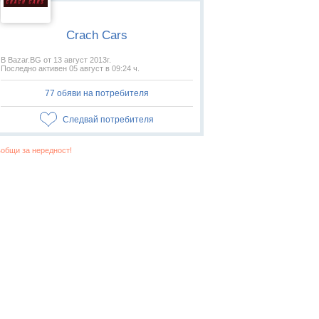
Crach Cars
В Bazar.BG от 13 август 2013г.
Последно активен 05 август в 09:24 ч.
77 обяви на потребителя
Следвай потребителя
общи за нередност!