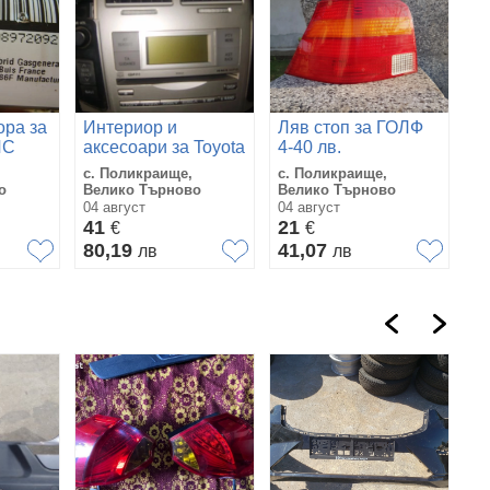
ора за
Интериор и
Ляв стоп за ГОЛФ
ИС
аксесоари за Toyota
4-40 лв.
Yaris
с. Поликраище,
с. Поликраище,
о
Велико Търново
Велико Търново
04 август
04 август
41
21
€
€
80,19
41,07
лв
лв