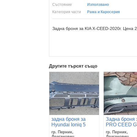
Състояние
Използвано
Категория части
Рама и Каросерия
Задна броня за KIA Х-CEED-2020г. Цена 2
Другите търсят също
задна броня за
Задна броня 
Hyundai Ioniq 5
PRO CEED G
2021 2022 2023
2020 2021 20
гр. Перник,
гр. Перник,
86612GI110
86611J7710
Драгановец
Драгановец