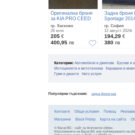
Оригинална броня
Задна броня 
за KIA PRO CEED
Sportage 2014
2013-
гр. Хасково
гр. София
2017г...86511A2600KCS...
26 юли
12 август 2024г.
205
194,29
€
€
400,95
380
лв
лв
Категории:
Автомобили и джипове
Бусове и 
Мотоциклети и мототехника
Каравани и кемп
Гуми и джанти
Авто услуги
Популярни търсения:
задна броня киа
Контакти
Общи условия
Помощ
Реклама
Магазини
Black Friday
Карта на сайта
Об
© Bazar.BG - сайт за безплатни обяви.
Използването на Bazar.BG или публикуването на об