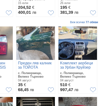
2020г.....575807421.....
15 юли
26 юли
204,52
195
€
€
400,01
381,39
лв
лв
Виж всички
77 обяви
шен
Преден ляв калник
Kомплект аербеци
SIS
за ТОЙОТА
за Урбан Круйзер
.
АВЕНСИС ВЕРСО
с. Поликраище,
с. Поликраище,
2004 Г.
о
Велико Търново
Велико Търново
04 август
04 август
35
510
€
€
68,45
997,47
лв
лв