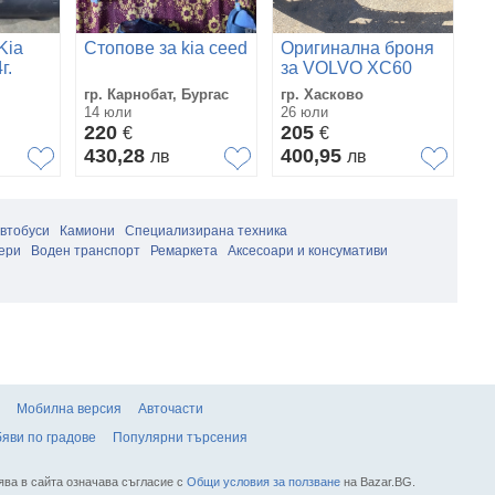
Kia
Стопове за kia ceed
Оригинална броня
K
г.
за VOLVO XC60
2
след
ля
гр. Карнобат, Бургас
гр. Хасково
гр
2020г......32234928....
14 юли
26 юли
30
220
205
2
€
€
430,28
400,95
3
лв
лв
автобуси
Камиони
Специализирана техника
ери
Воден транспорт
Ремаркета
Аксесоари и консумативи
Мобилна версия
Авточасти
яви по градове
Популярни търсения
ява в сайта означава съгласие с
Общи условия за ползване
на Bazar.BG.