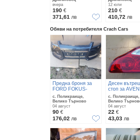
вчера
12 юли
190
210
€
€
371,61
410,72
лв
лв
Обяви на потребителя Crach Cars
Предна броня за
Десен вътре
FORD FOKUS-
стоп за AVEN
2012г.
VERSO 2004г
с. Поликраище,
с. Поликраище,
Велико Търново
Велико Търнов
04 август
04 август
90
22
€
€
176,02
43,03
лв
лв