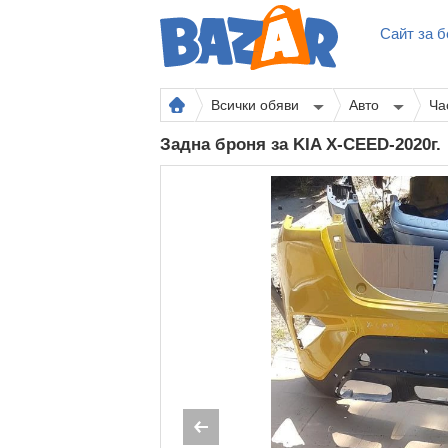
Сайт за б
Всички обяви
Авто
Ча
Задна броня за KIA Х-CEED-2020г