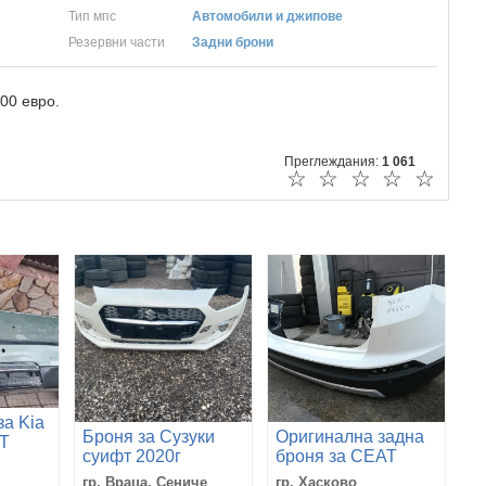
Тип мпс
Автомобили и джипове
Резервни части
Задни брони
00 евро.
Преглеждания:
1 061
☆
☆
☆
☆
☆
за Kia
Броня за Сузуки
Оригинална задна
T
суифт 2020г
броня за СЕАТ
22 OE
АТЕКА 2016-
гр. Враца, Сениче
гр. Хасково