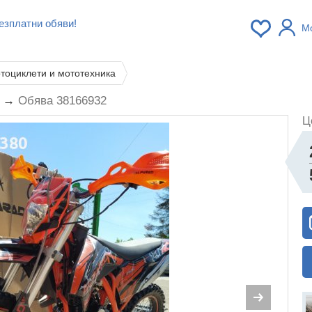
езплатни обяви!
М
тоциклети и мототехника
o →
Обява 38166932
Ц