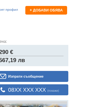
оят профил
+
ДОБАВИ ОБЯВА
ена:
290 €
567,19 лв
Изпрати съобщение
08XX XXX XXX
(покажи)