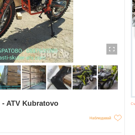
 - ATV Kubratovo
Съ
Наблюдавай