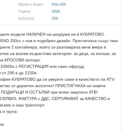
Марка и модел
Ktm 250
Година
2026
Кубатура
250
ашите модели НАЛИЧЕН на шоурума ни в КУБРАТОВО.
RAD 250cc с нов и подобрен дизайн. Пристигнаха също така
ните 2 контайнера, които се разтовариха вече вчера в
е на всички възрастови категории: за деца, за юноши, за
и на КРОСОВИ мотори:
о 10500е.с РЕГИСТРАЦИЯ или само офроуд;
от 290 е до 2150е.
офия-КУБРАТОВО да се уверите сами в качеството на ATV-
ачество от директен вносител! ПРИСТИГНАХА ни новите
т! ПОДАРЪЦИ И ОСТЪПКИ при всяко закупено АТВ!
ЕРВИЗ, ФАКТУРА с ДДС, СЕРТИФИКАТ за КАЧЕСТВО и
гаме и наш транспорт.
 и група:
ри