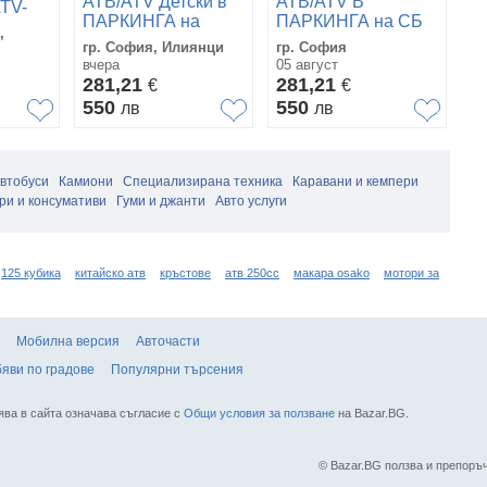
АТВ/ATV Детски в
АТВ/ATV В
А
ATV-
ПАРКИНГА на
ПАРКИНГА на СБ
П
c
,
Стоков базар
ИЛИЯНЦИ
И
n
гр. София, Илиянци
гр. София
гр
Илиянци
Електрическо
Н
вчера
05 август
вч
Детско
у
281,21
281,21
2
€
€
550
550
5
лв
лв
в
автобуси
Камиони
Специализирана техника
Каравани и кемпери
ри и консумативи
Гуми и джанти
Авто услуги
125 кубика
китайско атв
кръстове
атв 250cc
макара osako
мотори за
Мобилна версия
Авточасти
яви по градове
Популярни търсения
ява в сайта означава съгласие с
Общи условия за ползване
на Bazar.BG.
© Bazar.BG ползва и препор