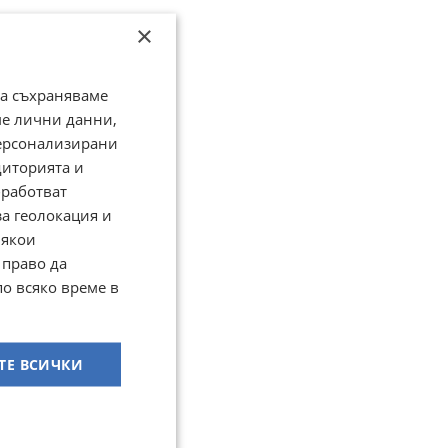
×
да съхраняваме
ме лични данни,
персонализирани
диторията и
работват
за геолокация и
Някои
 право да
по всяко време в
ТЕ ВСИЧКИ