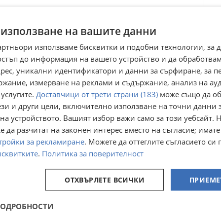
Преглеждания:
57 705
☆
☆
☆
☆
☆
 използване на вашите данни
Оценка
4.6
от
395
гласа.
артньори използваме бисквитки и подобни технологии, за 
остъп до информация на вашето устройство и да обработва
адрес, уникални идентификатори и данни за сърфиране, за 
ржание, измерване на реклами и съдържание, анализ на ау
 услугите.
Доставчици от трети страни (183)
може също да об
ези и други цели, включително използване на точни данни 
на устройството. Вашият избор важи само за този уебсайт. 
 да разчитат на законен интерес вместо на съгласие; имате
тройки за рекламиране
. Можете да оттеглите съгласието си 
y
АТВ/ATV -В
АТВ/ATV-
исквитките
.
Политика за поверителност
 feisif
ПАРКИНГА
ПАРКИНГА на
наСтоков базар
Стоков базар
гр. София, Илиянци
гр. София, Илиянци
Илиянци
Илиянци
ОТХВЪРЛЕТЕ ВСИЧКИ
ПРИЕМЕ
06 август
06 август
299
281,21
€
€
584,79
550
лв
лв
ПОДРОБНОСТИ