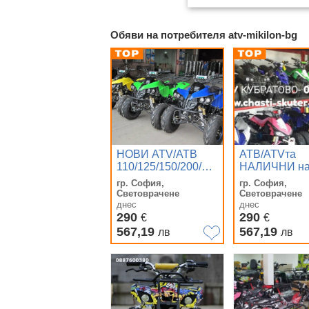
Виж
Обяви на потребителя atv-mikilon-bg
НОВИ ATV/АТВ
АТВ/ATVта
110/125/150/200/250/250/300/350сс
НАЛИЧНИ н
- налични на склад
склад в
гр. София,
гр. София,
в София.
КУБРАТОВО-
Световрачене
Световрачене
КУБРАТОВО-Цени
разпродажба
днес
днес
от вносите
290
изчерпването
290
€
€
количествата
567,19
567,19
лв
лв