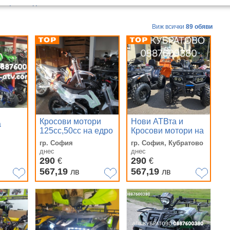
 още 12 подобни обяви
Виж всички
89 обяви
Кросови мотори
Нови АТВта и
а
125сс,50сс на едро
Кросови мотори на
и дребно
складови цени
гр. София
гр. София, Кубратово
НАЛИЧНИ на
-богат
 до
днес
днес
склад в
АСОРТИМЕНТ от
290
290
 на
€
€
КУБРАТОВО и
НАД 70 модела за
567,19
567,19
лв
лв
резервни ЧАСТИ и
малки и големи
ГУМИ за т