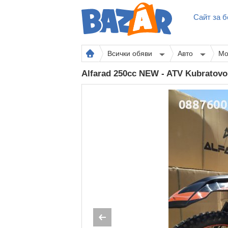
Сайт за б
Всички обяви
Авто
Мо
Alfarad 250cc NEW - ATV Kubratov