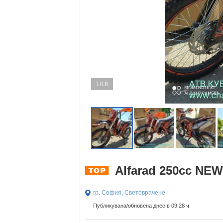
1/18
Alfarad 250cc NEW
гр. София, Световрачене
Публикувана/обновена днес в 09:28 ч.