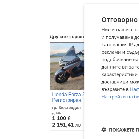
Отговорно
Ние и нашите п
и получаваме д
Другите търсят също
като вашия IP 
реклами и съдъ
подобряване на
данните ви за т
характеристики 
доставчици може
възразите в
Нас
Yamaha X-Cit
Honda Forza 250cc
Настройки на б
Perfekten 2013
Регистриран,
250cc
гр. Петрич,
Обслужен
гр. Кюстендил
Благоевград
днес
вчера
1 100
€
1 180
€
2 151,41
лв
2 307,88
лв
ПОКАЖЕТЕ 