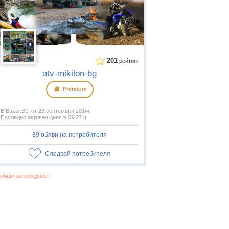
201
рейтинг
atv-mikilon-bg
Premium
В Bazar.BG от 23 септември 2014г.
Последно активен днес в 09:27 ч.
89 обяви на потребителя
Следвай потребителя
общи за нередност!