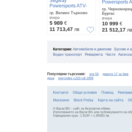
Segway
Powersports 
Powersports ATV-
Snarler 1000c
гр. Черноморец
Snarler AT5 L EPS
Limited editio
гр. Велико Търново
Бургас
вчера
вчера
5 989
€
10 999
€
11 713,47
лв
21 512,17
л
Категории:
Автомобили и джипове
Бусове и 
Воден транспорт
Ремаркета
Части
Аксесоа
Популярни търсения:
атв 50
джанти 17 за бмв
деца
mercedes c220 cdi 1999
Контакти
Общи условия
Помощ
Реклама
Магазини
Black Friday
Карта на сайта
Об
© Bazar.BG - сайт за безплатни обяви.
Използването на Bazar.BG или публикуването на об
Официален курс: 1 EUR = 1.95583 лв.