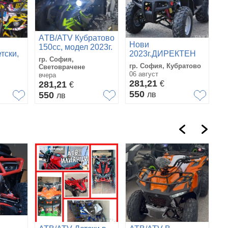
AТВ/ATV Кубратово
Нови
150сс, модел 2023г.
тски,
2023г.ДИРЕКТЕН
с новата визия и
гр. София,
ВНОС- АТВта и
подобрен двигател-
гр. София, Кубратово
Световрачене
а
Кросови на едро и
директен вносител-
06 август
вчера
на
дребно+Резервни
281,21
топ цени
281,21
€
€
БНО
Части и Гуми-
550
550
лв
лв
София. Кубратово