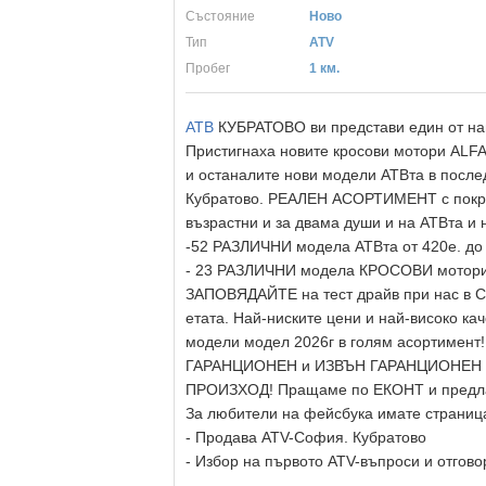
Състояние
Ново
Тип
ATV
Пробег
1 км.
АТВ
КУБРАТОВО ви представи един от н
Пристигнаха новите кросови мотори ALFA
и останалите нови модели АТВта в послед
Кубратово. РЕАЛЕН АСОРТИМЕНТ с покрити
възрастни и за двама души и на АТВта 
-52 РАЗЛИЧНИ модела АТВта от 420е. д
- 23 РАЗЛИЧНИ модела КРОСОВИ мотори 
ЗАПОВЯДАЙТЕ на тест драйв при нас в С
етата. Най-ниските цени и най-високо к
модели модел 2026г в голям асортимен
ГАРАНЦИОНЕН и ИЗВЪН ГАРАНЦИОНЕН С
ПРОИЗХОД! Пращаме по ЕКОНТ и предла
За любители на фейсбука имате страница
- Продава ATV-София. Кубратово
- Избор на първото ATV-въпроси и отгово