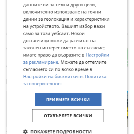
данните ви за тези и други цели,
В Bazar.BG от 04 февруари 2014г.
включително използване на точни
Последно активен 04 август в 01:12 ч.
данни за геолокация и характеристики
32 Обяви
на устройството. Вашият избор важи
само за този уебсайт. Някои
доставчици може да разчитат на
законен интерес вместо на съгласие;
гр. Дулово
имате право да възразите в
Настройки
Силистра
за рекламиране
. Можете да оттеглите
съгласието си по всяко време в
Настройки на бисквитките
.
Политика
Препоръчани за теб
за поверителност
ПРИЕМЕТЕ ВСИЧКИ
ОТХВЪРЛЕТЕ ВСИЧКИ
ПОКАЖЕТЕ ПОДРОБНОСТИ
Трактор John
Трактор John
Трактор John
Т