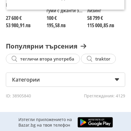
Deere 5100M
Deere Сдвоени
Deere 6170M -
D
гуми с джанти за
лизинг
P
John Deere
27 600 €
100 €
58 799 €
4
53 980,91 лв
195,58 лв
115 000,85 лв
9
Популярни търсения
тегличи втора употреба
traktor
Категории
ID: 38905840
Преглеждания: 4129
Изтегли приложението на
Bazar.bg на твоя телефон