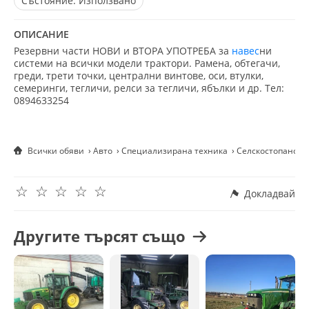
Състояние:
Използвано
ОПИСАНИЕ
Резервни части НОВИ и ВТОРА УПОТРЕБА за
навес
ни
системи на всички модели трактори. Рамена, обтегачи,
греди, трети точки, централни винтове, оси, втулки,
семеринги, тегличи, релси за тегличи, ябълки и др. Тел:
0894633254
Всички обяви
Авто
Специализирана техника
Селскостопанска
☆
☆
☆
☆
☆
Докладвай
Другите търсят също