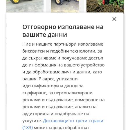
×
Трактор John
Трактор John
Трактор John
Т
Deere 6330
Deere Изкупуваме
Deere
D
Отговорно използване на
само John Deere
вашите данни
трактори
40 000 €
51 €
79 000 €
4
Ние и нашите партньори използваме
78 233,20 лв
99,75 лв
154 510,57 лв
8
бисквитки и подобни технологии, за
да съхраняваме и получаваме достъп
до информация на вашето устройство
Потребител
и да обработваме лични данни, като
вашия IP адрес, уникални
идентификатори и данни за
сърфиране, за персонализирани
реклами и съдържание, измерване на
реклами и съдържание, анализ на
аудиторията и подобряване на
услугите.
Доставчици от трети страни
Тракторпартц ЕООД
(183)
може също да обработват