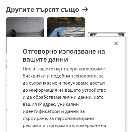
Другите търсят също
×
Отговорно използване на
вашите данни
Алуминиеви
багажник-греди-
Алуминиеви
Н
напречни греди
релси-рейки за
напречни греди
з
Ние и нашите партньори използваме
за Т5
Opel Corsa D
багажник
м
бисквитки и подобни технологии, за
MENABO Sherman
100 €
97,15 €
102,25 €
9
XL 135см
да съхраняваме и получаваме достъп
195,58 лв
190,01 лв
199,98 лв
1
до информация на вашето устройство
и да обработваме лични данни, като
вашия IP адрес, уникални
Потребител
идентификатори и данни за
сърфиране, за персонализирани
реклами и съдържание, измерване на