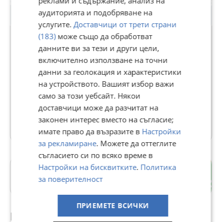
реклами и съдържание, анализ на
аудиторията и подобряване на
услугите.
Доставчици от трети страни
(183)
може също да обработват
данните ви за тези и други цели,
Д. Георгиев
включително използване на точни
данни за геолокация и характеристики
1187
рейтинг
на устройството. Вашият избор важи
В Bazar.BG от 19 юни 2013г.
само за този уебсайт. Някои
Последно активен днес в 00:34 ч.
доставчици може да разчитат на
законен интерес вместо на съгласие;
184 Обяви
имате право да възразите в
Настройки
за рекламиране
. Можете да оттеглите
съгласието си по всяко време в
Настройки на бисквитките
.
Политика
с. Звездица
за поверителност
гр. Варна
ПРИЕМЕТЕ ВСИЧКИ
Препоръчани за теб