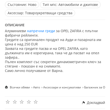
Състояние:
Ново
Тип мпс:
Автомобили и джипове
Aксесоар:
Товароукрепващи средства
ОПИСАНИЕ
Алуминиеви
напречни греди
за OPEL ZAFIRA с плътни
фабричи рейлинги.
Гредите са оригинален продукт на Ауди и пазарната им
цена е над 250 EUR
Захвата на гредите пасва и на OPEL ZAFIRA, като
дължината им е корегирана, така че да пасват на опел
зафира..
Пълен комплект със секретен динамометричен ключ за
стягане - показан е на снимките.
Само лично получаване от Варна.
Всички обяви
Авто
Аксесоари и консумативи
Багажник за OPE
☆
☆
☆
☆
☆
Докладвай