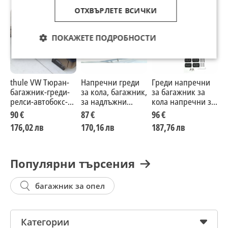
ОТХВЪРЛЕТЕ ВСИЧКИ
ПОКАЖЕТЕ ПОДРОБНОСТИ
thule VW Тюран-
Напречни греди
Греди напречни
О
багажник-греди-
за кола, багажник,
за багажник за
н
релси-автобокс-
за надлъжни
кола напречни за
з
рейки
греди, 120см, с
фабрични резби
90 €
87 €
96 €
9
ключ, до 90 кг
на покрива,
176,02 лв
170,16 лв
187,76 лв
1
120см, с ключ
Популярни търсения
багажник за опел
Категории