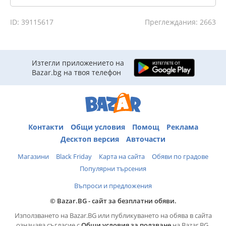
ID: 39115617
Преглеждания: 2663
Изтегли приложението на
Bazar.bg на твоя телефон
Контакти
Общи условия
Помощ
Реклама
Десктоп версия
Авточасти
Магазини
Black Friday
Карта на сайта
Обяви по градове
Популярни търсения
Въпроси и предложения
© Bazar.BG - сайт за безплатни обяви.
Използването на Bazar.BG или публикуването на обява в сайта
означава съгласие с
Общи условия за ползване
на Bazar.BG.