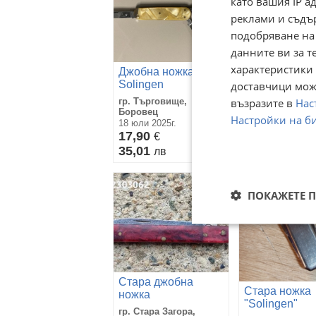
като вашия IP 
реклами и съдъ
подобряване на
данните ви за т
характеристики 
Джобна ножка
Джобна ножк
Solingen
доставчици може
Mercedes, So
възразите в
Нас
гр. Търговище,
Germany
гр. Кюстендил
Боровец
Настройки на б
24 април
18 юли 2025г.
25
17,90
€
€
48,90
35,01
лв
лв
ПОКАЖЕТЕ 
Стара джобна
Стара ножка
ножка
"Solingen"
гр. Стара Загора,