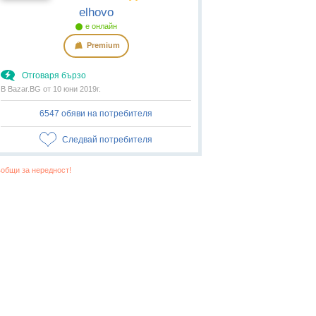
elhovo
е онлайн
Premium
Отговаря бързо
В Bazar.BG от 10 юни 2019г.
6547 обяви на потребителя
Следвай потребителя
общи за нередност!