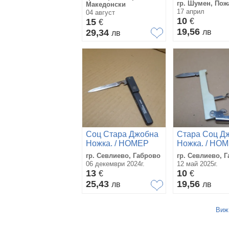
гр. Шумен, Пож
Македонски
17 април
04 август
10
15
€
€
19,56
29,34
лв
лв
Соц Стара Джобна
Стара Соц Д
Ножка. / НОМЕР
Ножка. / НО
1369.
1366.
гр. Севлиево, Габрово
гр. Севлиево, 
06 декември 2024г.
12 май 2025г.
13
10
€
€
25,43
19,56
лв
лв
Виж