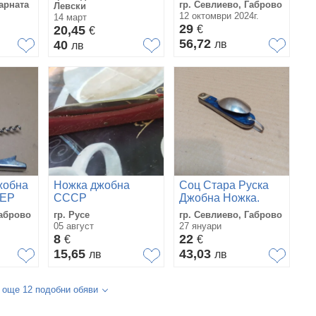
1370.
арната
гр. Севлиево, Габрово
Левски
12 октомври 2024г.
14 март
29
20,45
€
€
56,72
40
лв
лв
жобна
Ножка джобна
Соц Стара Руска
МЕР
СССР
Джобна Ножка.
Номер 619.
Габрово
гр. Русе
гр. Севлиево, Габрово
05 август
27 януари
8
22
€
€
15,65
43,03
лв
лв
 още 12 подобни обяви