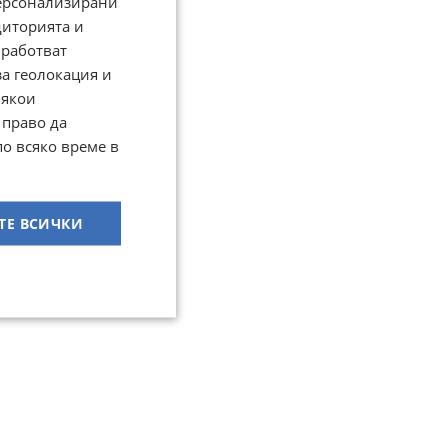
персонализирани
диторията и
работват
за геолокация и
Някои
 право да
по всяко време в
ТЕ ВСИЧКИ