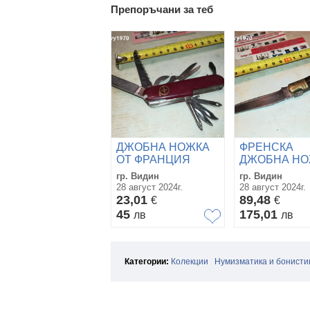
Препоръчани за теб
ДЖОБНА НОЖКА
ФРЕНСКА
ОТ ФРАНЦИЯ
ДЖОБНА НО
2808241031
АНТИКА
гр. Видин
гр. Видин
3010221016
28 август 2024г.
28 август 2024г.
23,01
89,48
€
€
45
175,01
лв
лв
Категории:
Колекции
Нумизматика и бонисти