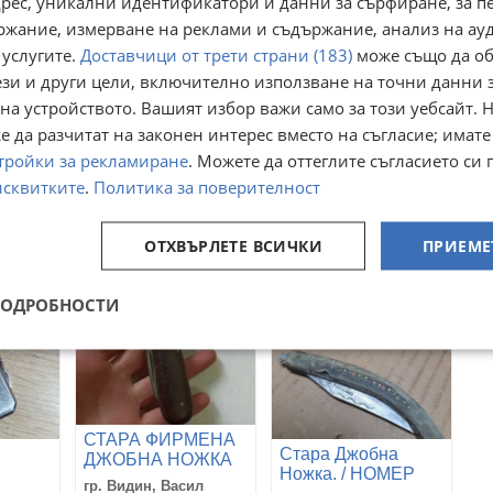
адрес, уникални идентификатори и данни за сърфиране, за 
ржание, измерване на реклами и съдържание, анализ на ау
 услугите.
Доставчици от трети страни (183)
може също да об
ези и други цели, включително използване на точни данни 
на устройството. Вашият избор важи само за този уебсайт. 
а
стара джобна
Стара джобна
 да разчитат на законен интерес вместо на съгласие; имате
lingen
ножка
ножка
тройки за рекламиране
. Можете да оттеглите съгласието си 
гр. Варна
гр. Варна, Автогара
исквитките
.
Политика за поверителност
04 август
04 август
12,78
15,34
€
€
25
30
лв
лв
ОТХВЪРЛЕТЕ ВСИЧКИ
ПРИЕМЕ
ПОДРОБНОСТИ
СТАРА ФИРМЕНА
Стара Джобна
ДЖОБНА НОЖКА
Ножка. / НОМЕР
гр. Видин, Васил