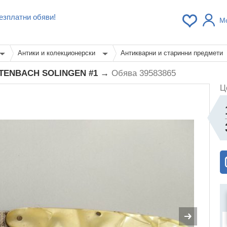
езплатни обяви!
М
Антики и колекционерски
Антикварни и старинни предмети
ALTENBACH SOLINGEN #1 →
Обява 39583865
Ц