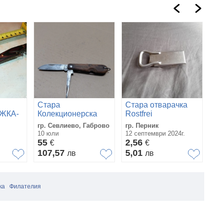
Стара
Стара отварачка
Д
ЖКА-
Колекционерска
Rostfrei
С
Полска Джобна
Ф
гр. Севлиево, Габрово
гр. Перник
гр
Ножка Gerlach
2
10 юли
12 септември 2024г.
28
RGMe. НОМЕР 934.
55
2,56
2
€
€
107,57
5,01
4
лв
лв
ка
Филателия