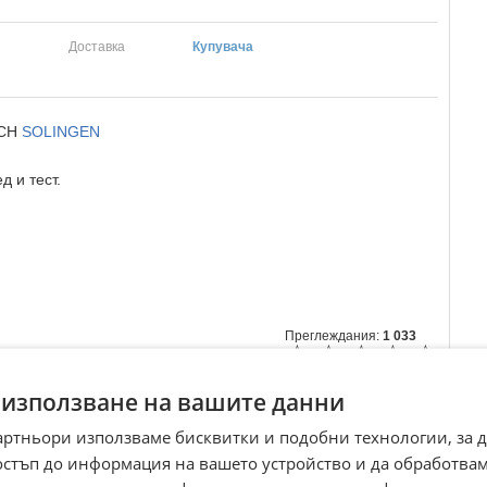
Доставка
Купувача
ACH
SOLINGEN
 и тест.
Преглеждания:
1 033
☆
☆
☆
☆
☆
 използване на вашите данни
артньори използваме бисквитки и подобни технологии, за 
остъп до информация на вашето устройство и да обработва