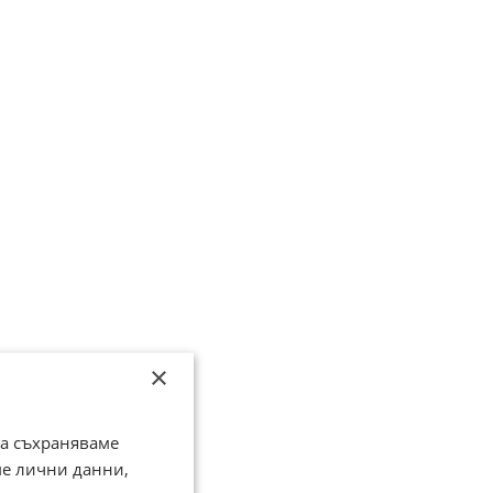
×
да съхраняваме
ме лични данни,