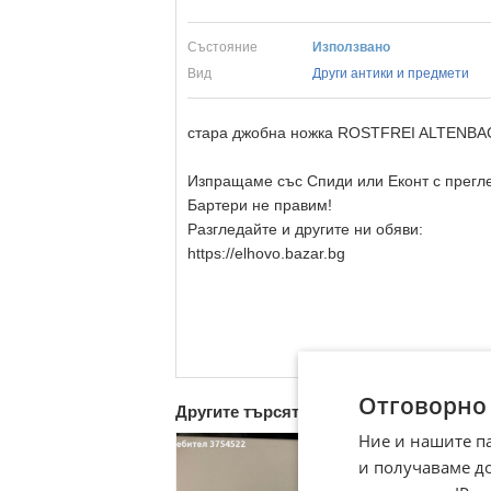
Състояние
Използвано
Вид
Други антики и предмети
стара джобна ножка ROSTFREI ALTENB
Изпращаме със Спиди или Еконт с преглед
Бартери не правим!
Разгледайте и другите ни обяви:
https://elhovo.bazar.bg
Отговорно
Другите търсят също
Ние и нашите п
и получаваме д