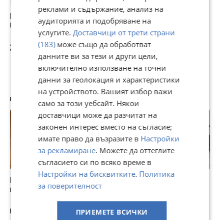
поръчате !!!
реклами и съдържание, анализ на
Интегрална схема
Интегрална схема
Интегрална схема
аудиторията и подобряване на
*****************************************************
UL1401
A301D
L293D
услугите.
Доставчици от трети страни
тагове:машина, машини, техника, електроника, уред, стар
(183)
може също да обработват
2,56 €
2,56 €
2,30 €
уред,
данните ви за тези и други цели,
измерване, налягане, температура, промишлена техника,
електронни
включително използване на точни
елементи, интегрална схема, уред, уреди, резервни части,
данни за геолокация и характеристики
програматор, транзистор, транзистор, симистор,
на устройството. Вашият избор важи
Другите разглеждат също
тиристор, оптрон, датчик на хол, реле за време,
контактор, ключ, слушалки, нагревател, кондензатор,
само за този уебсайт. Някои
батерия, адаптор, захранване, двигател, трансформатор,
доставчици може да разчитат на
резистор, амперметър, волтметър, реле, реле за време,
законен интерес вместо на съгласие;
таймер, терморегулатор, радиатор, дрелка, лампа, лапми,
мутлицет, дросел, оптрон, термистор, ключ, краен
имате право да възразите в
Настройки
изключвател, индуктивен датчик, манометър, двигател,
за рекламиране
. Можете да оттеглите
манометър, радио лампа, бутон, бутони,
съгласието си по всяко време в
термоизключвател, кондензатор, светодиод,
термосъпротивление, оптичен датчик, резистор,
Настройки на бисквитките
.
Политика
Интегрална схема
Интегрална схема
Интегрална схема
И
резистори, оптрон, транзистор, влагорегулатор,
за поверителност
к1лб557
741
СМ402
С
терморегулатор, измервателна система
0,51 €
0,20 €
16 €
0
ПРИЕМЕТЕ ВСИЧКИ