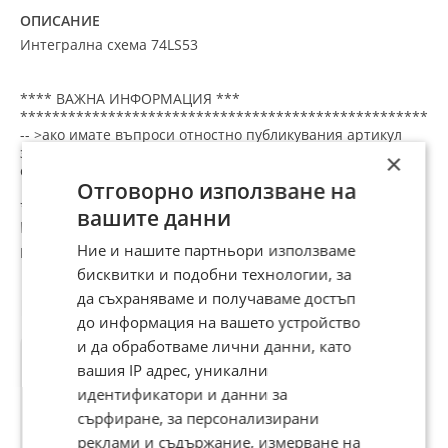
ОПИСАНИЕ
Интегрална схема 74LS53
**** ВАЖНА ИНФОРМАЦИЯ ***
*****************************************************
-- >ако имате въпроси отностно публикувания артикул
звънете на посочения телефон или пишете на
×
съобщение към обявата.
Отговорно използване на
*** Предлагам Ви нова ( неупотребявана ) българска,
вашите данни
руска и друга
маркова качествена техника от времето когато още не
Ние и нашите партньори използваме
всичко беше ,, MADE IN CHINA ''
бисквитки и подобни технологии, за
Възстановете вашета стара и вярна техника !
да съхраняваме и получаваме достъп
Препоръчани за теб
Минимална сума за изпълнение на поръчка - 7 лв. (
до информация на вашето устройство
комплекстна поръчка един или няколко артикула )
и да обработваме лични данни, като
Срок за пращане до 5 дни .
Цената е за 1бр.
вашия IP адрес, уникални
За количества - ОТСТЪПКА !
идентификатори и данни за
сърфиране, за персонализирани
*** ПРАЩАМ САМО ПО ЕКОНТ - Това е единствения
начин да разполагате с това което си харесате и
реклами и съдържание, измерване на