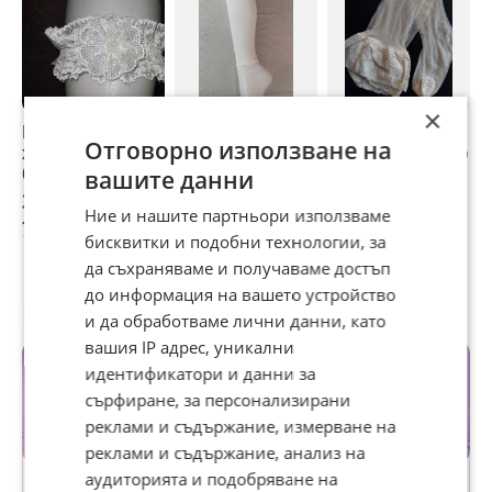
×
Бели дантелени
М/Л 30 ден Бял
М/L Дамски
Б
Отговорно използване на
жартиери за
клин/
чорапи цвят екрю
H
бедро с цвете
чорапогащник/ с
с дантела за
вашите данни
дантела
жартиери
3,58 €
4,60 €
4 €
6
Ние и нашите партньори използваме
7 лв
9 лв
7,82 лв
1
бисквитки и подобни технологии, за
да съхраняваме и получаваме достъп
до информация на вашето устройство
Потребител
и да обработваме лични данни, като
вашия IP адрес, уникални
идентификатори и данни за
сърфиране, за персонализирани
реклами и съдържание, измерване на
реклами и съдържание, анализ на
Premium
аудиторията и подобряване на