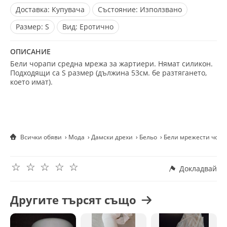
Доставка:
Купувача
Състояние:
Използвано
Размер:
S
Вид:
Еротично
ОПИСАНИЕ
Бели чорапи средна мрежа за жартиери. Нямат силикон.
Подходящи са S размер (дължина 53см. бе разтягането,
което имат).
Всички обяви
Мода
Дамски дрехи
Бельо
Бели мрежести чорап
☆
☆
☆
☆
☆
Докладвай
Другите търсят също