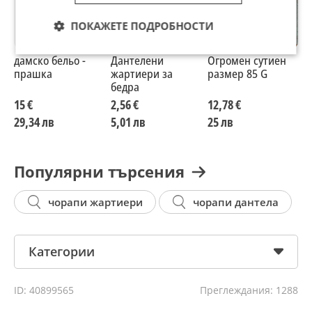
ПОКАЖЕТЕ ПОДРОБНОСТИ
дамско бельо -
Дантелени
Огромен сутиен
М
прашка
жартиери за
размер 85 G
ч
бедра
15 €
2,56 €
12,78 €
4
29,34 лв
5,01 лв
25 лв
7
Популярни търсения
чорапи жартиери
чорапи дантела
Категории
ID: 40899565
Преглеждания: 1288