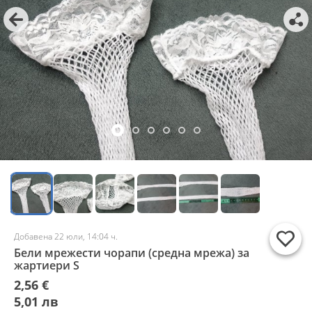
Добавена 22 юли, 14:04 ч.
Бели мрежести чорапи (средна мрежа) за
жартиери S
2,56 €
5,01 лв