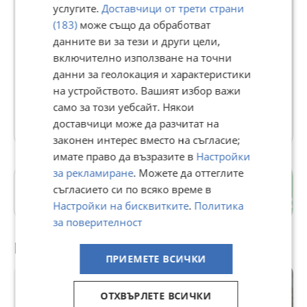
услугите.
Доставчици от трети страни
Lycra 4 You
(183)
може също да обработват
данните ви за тези и други цели,
505
рейтинг
включително използване на точни
В Bazar.BG от 07 май 2019г.
данни за геолокация и характеристики
Последно активен днес в 00:00 ч.
на устройството. Вашият избор важи
само за този уебсайт. Някои
465 Обяви
доставчици може да разчитат на
законен интерес вместо на съгласие;
имате право да възразите в
Настройки
за рекламиране
. Можете да оттеглите
Красна поляна 2
съгласието си по всяко време в
гр. София
Настройки на бисквитките
.
Политика
за поверителност
Препоръчани за теб
ПРИЕМЕТЕ ВСИЧКИ
ОТХВЪРЛЕТЕ ВСИЧКИ