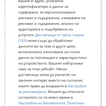
вашия IP адрес, уникални
бали
идентификатори и данни за
1 000 €
10 000 €
700 €
3
сърфиране, за персонализирани
1 955,83 лв
19 558,30 лв
1 369,08 лв
6
реклами и съдържание, измерване на
реклами и съдържание, анализ на
аудиторията и подобряване на
Потребител
услугите.
Доставчици от трети страни
(183)
може също да обработват
данните ви за тези и други цели,
включително използване на точни
данни за геолокация и характеристики
на устройството. Вашият избор важи
само за този уебсайт. Някои
доставчици може да разчитат на
законен интерес вместо на съгласие;
Итал Комерс
имате право да възразите в
Настройки
В Bazar.BG от 27 февруари 2014г.
за рекламиране
. Можете да оттеглите
Последно активен днес в 08:16 ч.
съгласието си по всяко време в
Настройки на бисквитките
.
Политика
52 Обяви