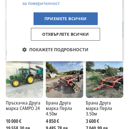
за поверителност
ПРИЕМЕТЕ ВСИЧКИ
с. Калояново
Пловдив
ОТХВЪРЛЕТЕ ВСИЧКИ
ПОКАЖЕТЕ ПОДРОБНОСТИ
Препоръчани за теб
Пръскачка Друга
Брана Друга
Брана Друга
П
марка CAMPO 24
марка Перла
марка Перла
м
4.50м
3.50м
C
10 000 €
4 850 €
3 600 €
9
19 558,30 лв
9 485,78 лв
7 040,99 лв
1