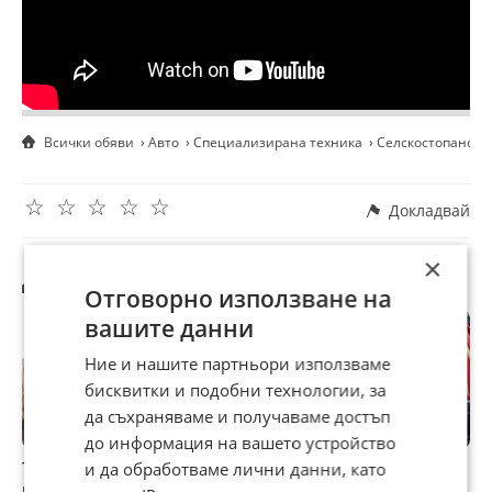
Всички обяви
Авто
Специализирана техника
Селскостопанска
☆
☆
☆
☆
☆
Докладвай
×
Другите търсят също
Отговорно използване на
вашите данни
Ние и нашите партньори използваме
бисквитки и подобни технологии, за
да съхраняваме и получаваме достъп
до информация на вашето устройство
Трактор Друга
Брана Друга
Балировачка John
П
и да обработваме лични данни, като
марка DT75
марка Агро Том
Deere Щипка за
Д