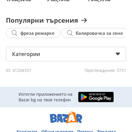
Популярни търсения
фреза ремарке
балировачка за сено
Категории
ID: 41204357
Преглеждания: 3731
Изтегли приложението на
Bazar.bg на твоя телефон
Контакти
Общи условия
Помощ
Реклама