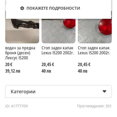
Препоръчани за теб
ПОКАЖЕТЕ ПОДРОБНОСТИ
водач за предна
Стоп заден капак
Стоп заден капак
С
броня (десен)
Lexus IS200 2002г.
Lexus IS200 2002г.
L
Лексус IS200
20 €
20,45 €
20,45 €
2
39,12 лв
40 лв
40 лв
4
Категории
ID: 41777709
Преглеждания: 301