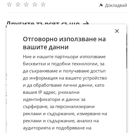
☆
☆
☆
☆
☆
Докладвай
Другите търсят също
×
Отговорно използване на
вашите данни
Ние и нашите партньори използваме
бисквитки и подобни технологии, за
да съхраняваме и получаваме достъп
Кормилен прът за
Датчик Lexus
Кормилен прът
К
до информация на вашето устройство
TOYOTA AVENSIS
IS200 2003г.
Peugeot 207
S
и да обработваме лични данни, като
T25
вашия IP адрес, уникални
20 €
20,45 €
20 €
2
идентификатори и данни за
39,12 лв
40 лв
39,12 лв
4
сърфиране, за персонализирани
реклами и съдържание, измерване на
реклами и съдържание, анализ на
Потребител
аудиторията и подобряване на