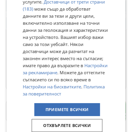
услугите.
Доставчици от трети страни
(183)
може също да обработват
данните ви за тези и други цели,
включително използване на точни
данни за геолокация и характеристики
на устройството. Вашият избор важи
само за този уебсайт. Някои
Автоморга Бранник
доставчици може да разчитат на
законен интерес вместо на съгласие;
В Bazar.BG от 19 април 2014г.
имате право да възразите в
Настройки
Последно активен днес в 07:30 ч.
за рекламиране
. Можете да оттеглите
6233 Обяви
съгласието си по всяко време в
Настройки на бисквитките
.
Политика
за поверителност
Идеален център
ПРИЕМЕТЕ ВСИЧКИ
гр. Плевен
ОТХВЪРЛЕТЕ ВСИЧКИ