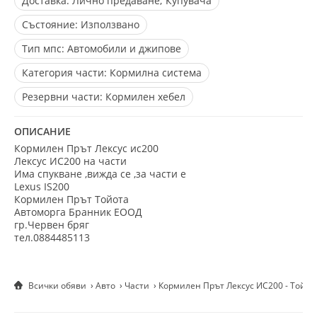
Доставка:
Лично предаване; Купувача
Състояние:
Използвано
Тип мпс:
Автомобили и джипове
Категория части:
Кормилна система
Резервни части:
Кормилен хебел
ОПИСАНИЕ
Кормилен Прът Лексус ис200
Лексус ИС200 на части
Има спукване ,вижда се ,за части е
Lexus IS200
Кормилен Прът Тойота
Автоморга Бранник ЕООД
гр.Червен бряг
тел.0884485113
Всички обяви
Авто
Части
Кормилен Прът Лексус ИС200 - Тойот