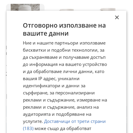
В тренировъчен ден приемайте 2 капсули сутрин и 2
преди тренировка.
В почивен ден сутрин и следобед по 2 капсули.
×
За по-голям ефект
и повече издръжливост
Отговорно използване на
комбинирайте инозин с 2000мг
вашите данни
л-карнитин
преди тренировка.
Ние и нашите партньори използваме
Монолаурин 90
Dr. Nature
Dr. Nature Бабини
Б
бисквитки и подобни технологии, за
капсули Dr Nature
Моринга, 90
зъби, 90 капсули
А
да съхраняваме и получаваме достъп
капсули
9
до информация на вашето устройство
д
12,50 €
12,30 €
13,80 €
1
и да обработваме лични данни, като
24,45 лв
24,06 лв
26,99 лв
2
вашия IP адрес, уникални
идентификатори и данни за
сърфиране, за персонализирани
Потребител
реклами и съдържание, измерване на
реклами и съдържание, анализ на
аудиторията и подобряване на
услугите.
Доставчици от трети страни
(183)
може също да обработват