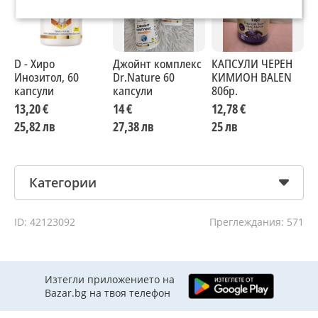
D - Хиро
Джойнт комплекс
КАПСУЛИ ЧЕРЕН
Г
Инозитол, 60
Dr.Nature 60
КИМИОН BALEN
т
капсули
капсули
80бр.
13,20 €
14 €
12,78 €
1
25,82 лв
27,38 лв
25 лв
2
Категории
ID: 42123092
Преглеждания: 571
Изтегли приложението на
Bazar.bg на твоя телефон