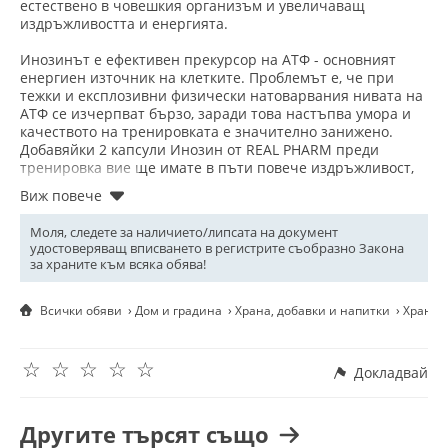
естествено в човешкия организъм и увеличаващ
издръжливостта и енергията.
Инозинът е ефективен прекурсор на АТФ - основният
енергиен източник на клетките. Проблемът е, че при
тежки и експлозивни физически натоварвания нивата на
АТФ се изчерпват бързо, заради това настъпва умора и
качеството на тренировката е значително занижено.
Добавяйки 2 капсули Инозин от REAL PHARM преди
тренировка вие ще имате в пъти повече издръжливост,
енергия и желание за тренировка.
Увеличава издръжливостта
и от 1-вата доза се
Моля, следете за наличието/липсата на документ
забелязва по-високата издръжливост по време на
удостоверяващ вписването в регистрите съобразно Закона
тренировка
за храните към всяка обява!
Дава енергия
за по-дълги и продължителни тренировки
Намалява умората
като ограничава натрупването на
млечна киселина в работещите мускули
Всички обяви
Дом и градина
Храна, добавки и напитки
Хранит
Играе ключова роля
в ефективното образуване на нова
мускулна тъкан и поддържането й
☆
☆
☆
☆
☆
Стимулира имунната система
Докладвай
Употреба на Inosine 500mg Real Pharm 90 капсули
:
Важно е да приемате Инозина на празен стомах или поне
Другите търсят също
2 часа след хранене.