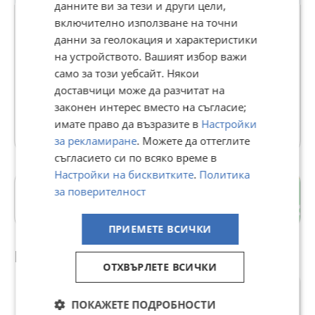
данните ви за тези и други цели,
включително използване на точни
данни за геолокация и характеристики
Shopni.bg
на устройството. Вашият избор важи
само за този уебсайт. Някои
В Bazar.BG от 16 септември 2015г.
доставчици може да разчитат на
Последно активен днес в 08:37 ч.
законен интерес вместо на съгласие;
546 Обяви
имате право да възразите в
Настройки
за рекламиране
. Можете да оттеглите
съгласието си по всяко време в
Настройки на бисквитките
.
Политика
за поверителност
гр. Пловдив
Пловдив
ПРИЕМЕТЕ ВСИЧКИ
Препоръчани за теб
ОТХВЪРЛЕТЕ ВСИЧКИ
ПОКАЖЕТЕ ПОДРОБНОСТИ