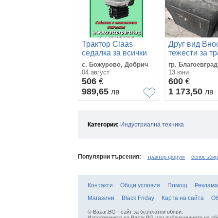
Трактор Claas
Друг вид Вно
седалка за всички
тежести за тр
модели трактори
с. Божурово, Добрич
гр. Благоевград
04 август
13 юни
506
600
€
€
989,65
1 173,50
лв
лв
Категории:
Индустриална техника
Популярни търсения:
трактор форум
сеносъбир
Контакти
Общи условия
Помощ
Реклама
Магазини
Black Friday
Карта на сайта
Об
© Bazar.BG - сайт за безплатни обяви.
Използването на Bazar.BG или публикуването на об