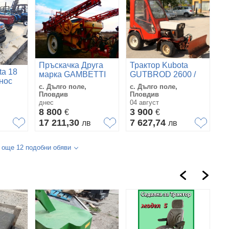
Пръскачка Друга
Трактор Kubota
ta 18
марка GAMBETTI
GUTBROD 2600 /
внос
NOV VNOS
НОВ ВНОС / 4х4 /
с. Дълго поле,
с. Дълго поле,
ОПЕСЪЧИТЕЛ /
Пловдив
Пловдив
днес
04 август
8 800
3 900
€
€
в
17 211,30
7 627,74
лв
лв
 още 12 подобни обяви