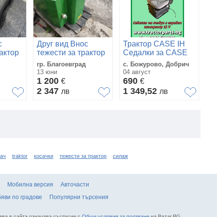
с
Друг вид Внос
Трактор CASE IH
Т
актор
тежести за трактор
Седалки за CASE
к
к
гр. Благоевград
с. Божурово, Добрич
с.
13 юни
04 август
дн
1 200
690
3
€
€
2 347
1 349,52
6
лв
лв
ач
traktor
косачки
тежести за трактор
силаж
Мобилна версия
Авточасти
яви по градове
Популярни търсения
ява в сайта означава съгласие с
Общи условия за ползване
на Bazar.BG.