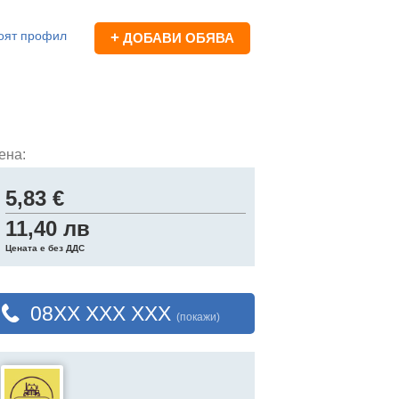
оят профил
+
ДОБАВИ ОБЯВА
ена:
5,83 €
11,40 лв
Цената е без ДДС
08XX XXX XXX
(покажи)