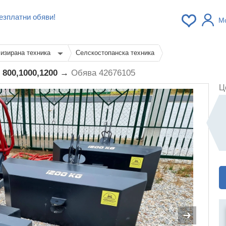
езплатни обяви!
М
изирана техника
Селскостопанска техника
: 800,1000,1200 →
Обява 42676105
Ц