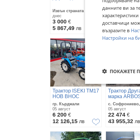
подобряване на
данните ви за т
гр. Самоков, С
Извън страната
област
характеристики 
днес
днес
3 000
€
1 000
доставчици може
€
5 867,49
лв
1 955,83
лв
възразите в
Нас
Настройки на б
ПОКАЖЕТЕ 
Трактор ISEKI TM17
Трактор Друг
НОВ ВНОС
марка ARBO
100.5
гр. Кърджали
с. Софрониево,
05 август
05 август
6 200
22 474
€
€
12 126,15
43 955,32
лв
л