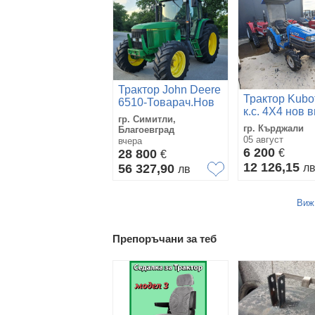
Трактор John Deere
Трактор Kubo
6510-Товарач.Нов
к.с. 4X4 нов 
внос
гр. Симитли,
гр. Кърджали
Благоевград
05 август
вчера
6 200
28 800
€
€
12 126,15
56 327,90
л
лв
Виж
Препоръчани за теб