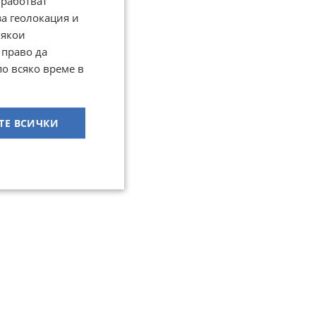
работват
за геолокация и
Някои
 право да
по всяко време в
ТЕ ВСИЧКИ