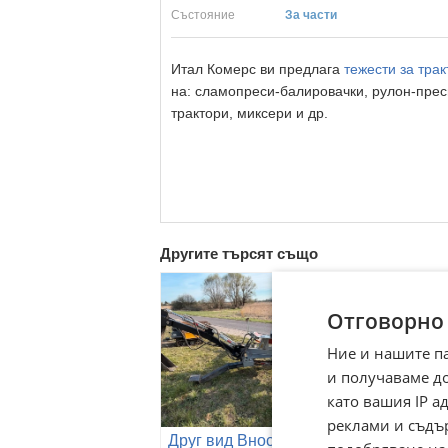
Състояние
За части
Итал Комерс ви предлага
тежести за тра
на: сламопреси-балировачки, рулон-преси
трактори, миксери и др.
Другите търсят също
Отговорно
Ние и нашите п
и получаваме д
като вашия IP 
реклами и съдъ
Трактор Друг
Друг вид Внос
марка DT75