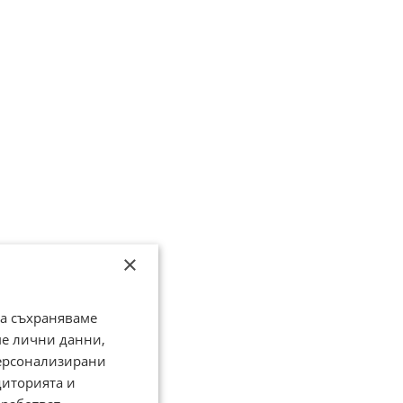
×
да съхраняваме
ме лични данни,
персонализирани
диторията и