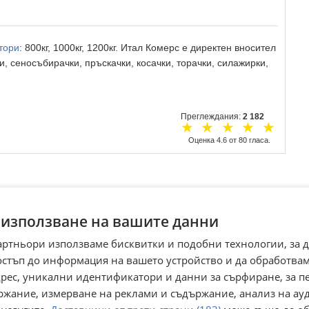
ктори
: 800кг, 1000кг, 1200кг. Итал Комерс е директен вносител
, сеносъбирачки, пръскачки, косачки, торачки, силажирки,
Преглеждания:
2 182
☆
☆
☆
☆
☆
Оценка
4.6
от
80
гласа.
 използване на вашите данни
артньори използваме бисквитки и подобни технологии, за 
остъп до информация на вашето устройство и да обработва
адрес, уникални идентификатори и данни за сърфиране, за 
ржание, измерване на реклами и съдържание, анализ на ау
а
Трактор Друга
Трактор Kubota