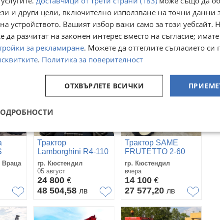
 услугите.
Доставчици от трети страни (183)
може също да об
марка Внос Италия
НОВ ВНОС
ези и други цели, включително използване на точни данни 
офия
с. Граница, Кюстендил
гр. Кърджали
на устройството. Вашият избор важи само за този уебсайт. 
04 август
днес
1 500
8 900
€
€
 да разчитат на законен интерес вместо на съгласие; имате
2 933,75
17 406,89
лв
лв
тройки за рекламиране
. Можете да оттеглите съгласието си 
исквитките
.
Политика за поверителност
ОТХВЪРЛЕТЕ ВСИЧКИ
ПРИЕМЕ
ПОДРОБНОСТИ
а
Трактор
Трактор SAME
S
Lamborghini R4-110
FRUTETTO 2-60
НОВ ВНОС!
НОВ ВНОС!
 Враца
гр. Кюстендил
гр. Кюстендил
КЛИМАТИК
05 август
вчера
24 800
14 100
€
€
48 504,58
27 577,20
в
лв
лв