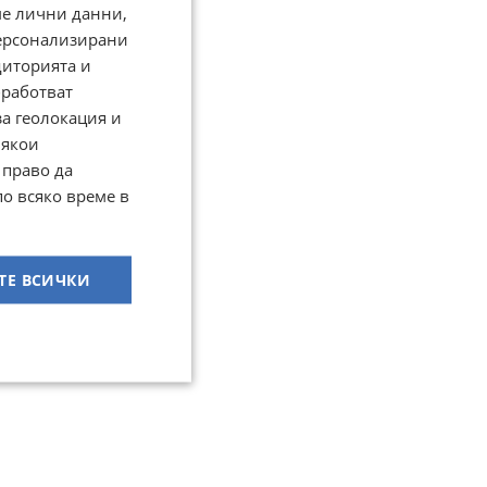
ме лични данни,
персонализирани
диторията и
работват
за геолокация и
Някои
 право да
по всяко време в
ТЕ ВСИЧКИ