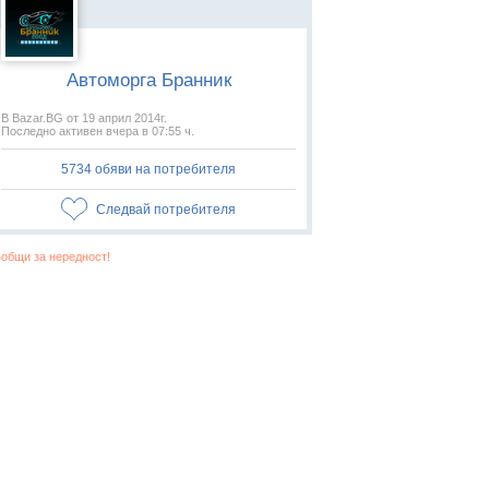
Автоморга Бранник
В Bazar.BG от 19 април 2014г.
Последно активен вчера в 07:55 ч.
5734 обяви на потребителя
Следвай потребителя
общи за нередност!