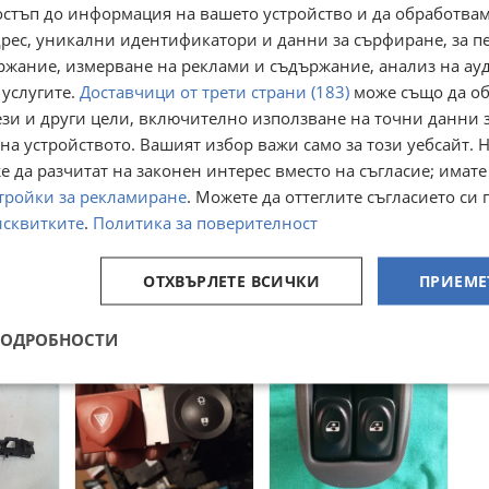
остъп до информация на вашето устройство и да обработва
адрес, уникални идентификатори и данни за сърфиране, за 
ржание, измерване на реклами и съдържание, анализ на ау
 услугите.
Доставчици от трети страни (183)
може също да об
ези и други цели, включително използване на точни данни 
на устройството. Вашият избор важи само за този уебсайт. 
 да разчитат на законен интерес вместо на съгласие; имате
тройки за рекламиране
. Можете да оттеглите съгласието си 
ни за
13285122 Бутони
помпа чистачки за
омби
аварийни и
Рено меган 1.5дци
исквитките
.
Политика за поверителност
централно
(2-врати)
Перник
гр. София
с. Стефаново, Перник
заключване Opel
20 февруари
26 юли
Astra J 13285122
ОТХВЪРЛЕТЕ ВСИЧКИ
ПРИЕМЕ
12
14
€
€
23,47
27,38
лв
лв
ПОДРОБНОСТИ