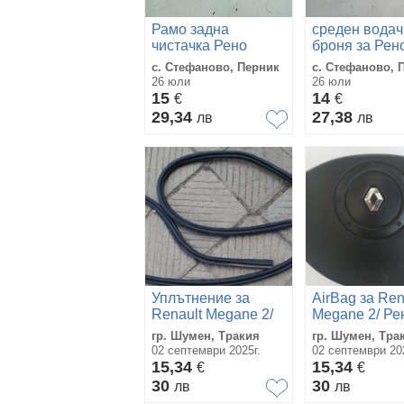
Рамо задна
среден водач
чистачка Рено
броня за Рен
меган 1.5дци (2-
Меган 2 врат
с. Стефаново, Перник
с. Стефаново, 
врати)
26 юли
26 юли
15
14
€
€
29,34
27,38
лв
лв
Уплътнение за
AirBag за Ren
Renault Megane 2/
Megane 2/ Ре
Рено Меган 2
Меган 2
гр. Шумен, Тракия
гр. Шумен, Тра
02 септември 2025г.
02 септември 202
15,34
15,34
€
€
30
30
лв
лв