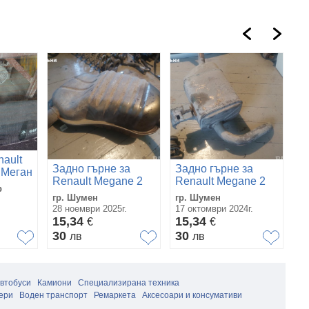
nault
Задно гърне за
Задно гърне за
М
 Меган
Renault Megane 2
Renault Megane 2
Ме
р
1.9dci / Рено Меган
1.5dci / Рено Меган
гр. Шумен
гр. Шумен
с.
2 комби
2 комби
28 ноември 2025г.
17 октомври 2024г.
22
15,34
15,34
1
€
€
30
30
2
лв
лв
автобуси
Камиони
Специализирана техника
ери
Воден транспорт
Ремаркета
Аксесоари и консумативи