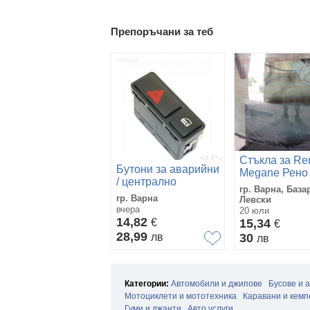
Препоръчани за теб
Стъкла за Re
Бутони за аварийни
Megane Рено
/ централно
2 След 2003г
гр. Варна, База
заключване BMW 3
Седан
гр. Варна
Левски
E46, X5 E53, Z4
вчера
20 юли
E85 E86
14,82
€
15,34
€
28,99
лв
30
лв
Категории:
Автомобили и джипове
Бусове и 
Мотоциклети и мототехника
Каравани и кемп
Гуми и джанти
Авто услуги