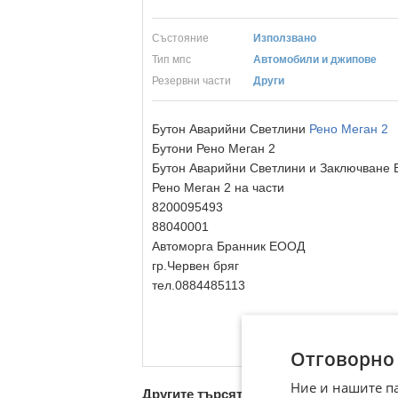
Състояние
Използвано
Тип мпс
Автомобили и джипове
Резервни части
Други
Бутон Аварийни Светлини
Рено Меган 2
Бутони Рено Меган 2
Бутон Аварийни Светлини и Заключване 
Рено Меган 2 на части
8200095493
88040001
Автоморга Бранник ЕООД
гр.Червен бряг
тел.0884485113
Отговорно
Ние и нашите п
Другите търсят също