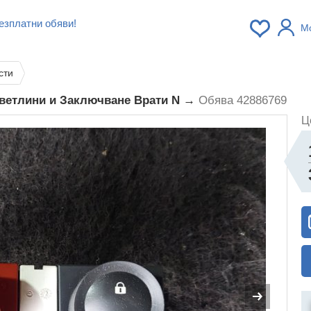
езплатни обяви!
М
сти
Светлини и Заключване Врати N →
Обява 42886769
Ц