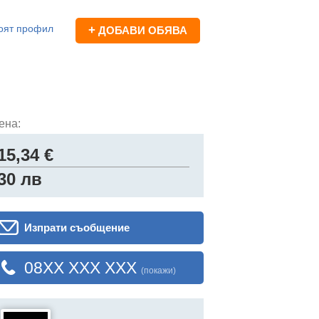
оят профил
+
ДОБАВИ ОБЯВА
ена:
15,34 €
30 лв
Изпрати съобщение
08XX XXX XXX
(покажи)