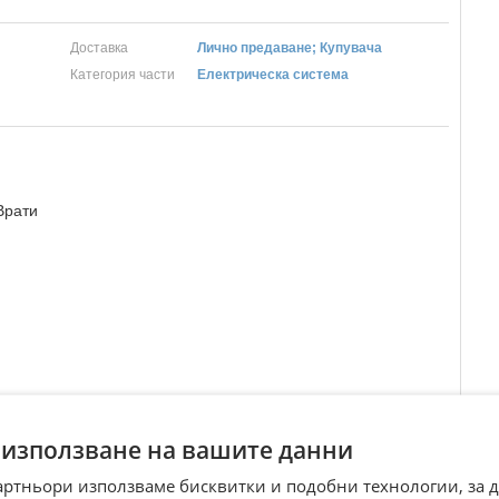
Доставка
Лично предаване; Купувача
Категория части
Електрическа система
Врати
Преглеждания:
272
☆
☆
☆
☆
☆
 използване на вашите данни
артньори използваме бисквитки и подобни технологии, за 