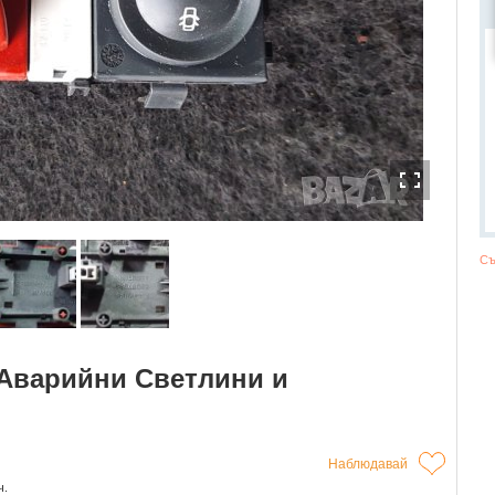
Съ
 Аварийни Светлини и
Наблюдавай
ч.