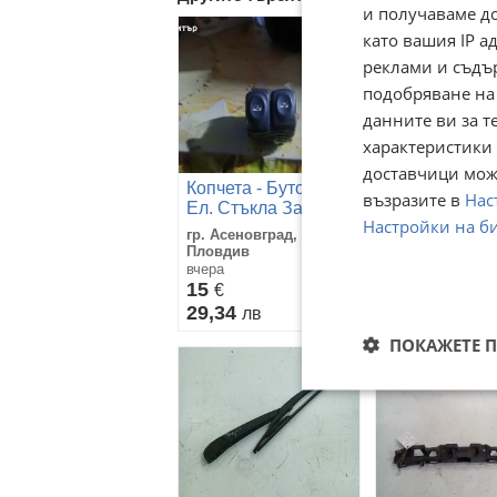
и получаваме д
като вашия IP 
реклами и съдъ
подобряване на
данните ви за т
характеристики 
доставчици може
Копчета - Бутони
възразите в
Нас
копче аварий
Ел. Стъкла За Рено
Рено Меган к
Настройки на б
Клио 2 1999г /
гр. Асеновград,
Renault Clio 2
с. Стефаново, 
Пловдив
1990y
03 август
вчера
14
15
€
€
27,38
29,34
лв
лв
ПОКАЖЕТЕ 