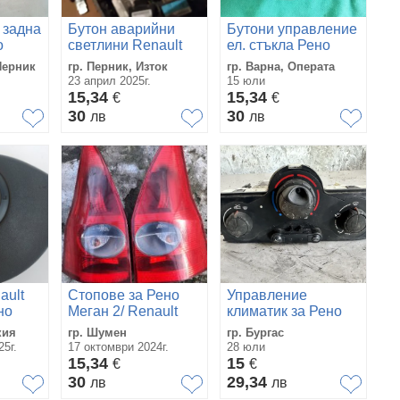
 задна
Бутон аварийни
Бутони управление
о
светлини Renault
ел. стъкла Рено
и
Megane 1.9 DCI ,
Меган Коуч
Перник
гр. Перник, Изток
гр. Варна, Операта
8200095493
23 април 2025г.
15 юли
15,34
15,34
€
€
30
30
лв
лв
ault
Стопове за Рено
Управление
но
Меган 2/ Renault
климатик за Рено
Megane 2
Меган 2
кия
гр. Шумен
гр. Бургас
5г.
17 октомври 2024г.
28 юли
15,34
15
€
€
30
29,34
лв
лв