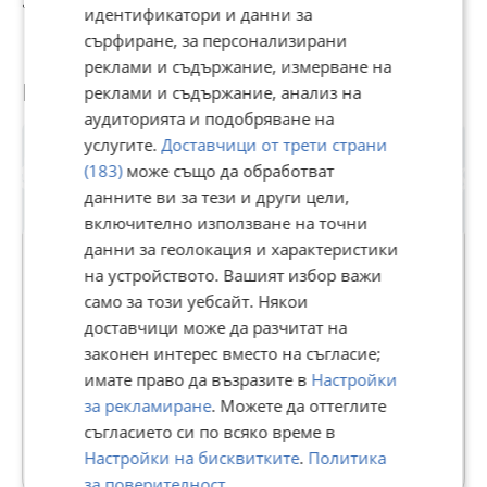
156 464,44 лв
156 466,40 лв
181 192 лв
1
идентификатори и данни за
сърфиране, за персонализирани
реклами и съдържание, измерване на
Потребител
реклами и съдържание, анализ на
аудиторията и подобряване на
услугите.
Доставчици от трети страни
(183)
може също да обработват
данните ви за тези и други цели,
включително използване на точни
данни за геолокация и характеристики
на устройството. Вашият избор важи
само за този уебсайт. Някои
ЗЕМЯ
доставчици може да разчитат на
В Bazar.BG от 11 септември 2013г.
законен интерес вместо на съгласие;
Последно активен 01 август в 17:49 ч.
имате право да възразите в
Настройки
за рекламиране
. Можете да оттеглите
66 Обяви
съгласието си по всяко време в
Още оферти на https://zlatnazvezda.imot.bg
Настройки на бисквитките
.
Политика
за поверителност