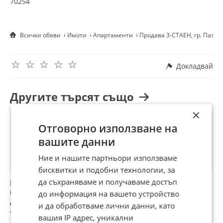
70254
Всички обяви
Имоти
Апартаменти
Продава 3-СТАЕН, гр. Паза
☆
☆
☆
☆
☆
Докладвай
Другите търсят също
×
Отговорно използване на
вашите данни
Ние и нашите партньори използваме
бисквитки и подобни технологии, за
да съхраняваме и получаваме достъп
ПРОДАВАМ 3-
Продава 3-СТАЕН,
Продава 3-СТАЕН,
П
СТАЕН
гр. Пазарджик,
гр. Пазарджик,
г
до информация на вашето устройство
АПАРТАМЕНТ
Окръжна болница
Окръжна болница
О
и да обработваме лични данни, като
79 999 €
80 000 €
92 642 €
7
вашия IP адрес, уникални