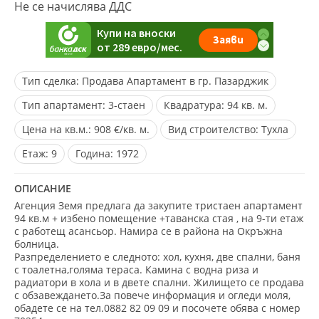
Не се начислява ДДС
Тип сделка:
Продава Апартамент в гр. Пазарджик
Тип апартамент:
3-стаен
Квадратура:
94 кв. м.
Цена на кв.м.:
908 €/кв. м.
Вид строителство:
Тухла
Eтаж:
9
Година:
1972
ОПИСАНИЕ
Агенция Земя предлага да закупите тристаен апартамент
94 кв.м + избено помещение +таванска стая , на 9-ти етаж
с работещ асансьор. Намира се в района на Окръжна
болница.
Разпределението е следното: хол, кухня, две спални, баня
с тоалетна,голяма тераса. Камина с водна риза и
радиатори в хола и в двете спални. Жилището се продава
с обзавеждането.За повече информация и огледи моля,
обадете се на тел.0882 82 09 09 и посочете обява с номер