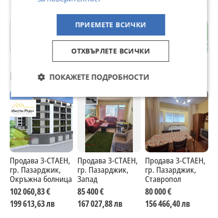
ПРИЕМЕТЕ ВСИЧКИ
Окръжна болница
гр. Пазарджик
ОТХВЪРЛЕТЕ ВСИЧКИ
Препоръчани за теб
ПОКАЖЕТЕ ПОДРОБНОСТИ
Продава 3-СТАЕН,
Продава 3-СТАЕН,
Продава 3-СТАЕН,
П
гр. Пазарджик,
гр. Пазарджик,
гр. Пазарджик,
г
Окръжна болница
Запад
Ставропол
М
102 060,83 €
85 400 €
80 000 €
7
199 613,63 лв
167 027,88 лв
156 466,40 лв
1