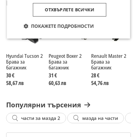
Препоръчани за теб
ОТХВЪРЛЕТЕ ВСИЧКИ
ПОКАЖЕТЕ ПОДРОБНОСТИ
Hyundai Tucson 2
Peugeot Boxer 2
Renault Master 2
П
Брава за
Брава за
Брава за
б
багажник
багажник
багажник
B
30 €
31 €
28 €
3
58,67 лв
60,63 лв
54,76 лв
6
Популярни търсения
части за мазда 2
мазда на части