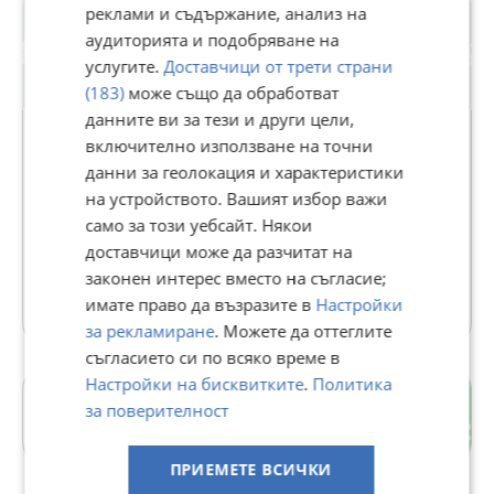
реклами и съдържание, анализ на
аудиторията и подобряване на
услугите.
Доставчици от трети страни
(183)
може също да обработват
данните ви за тези и други цели,
включително използване на точни
данни за геолокация и характеристики
Автоморга Бранник
на устройството. Вашият избор важи
В Bazar.BG от 19 април 2014г.
само за този уебсайт. Някои
Последно активен вчера в 07:30 ч.
доставчици може да разчитат на
законен интерес вместо на съгласие;
6233 Обяви
имате право да възразите в
Настройки
за рекламиране
. Можете да оттеглите
съгласието си по всяко време в
Настройки на бисквитките
.
Политика
Идеален център
за поверителност
гр. Плевен
ПРИЕМЕТЕ ВСИЧКИ