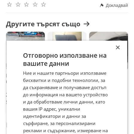
☆
☆
☆
☆
☆
Докладвай
Другите търсят също
×
Отговорно използване на
вашите данни
Ние и нашите партньори използваме
Кора багажник
Кора багажник за
Километраж за
Ж
бисквитки и подобни технологии, за
мазда 3 2.0б
Мазда 3 mazda 3
Мазда 2
1
да съхраняваме и получаваме достъп
28 €
30 €
30 €
2
до информация на вашето устройство
54,76 лв
58,67 лв
58,67 лв
5
и да обработваме лични данни, като
вашия IP адрес, уникални
идентификатори и данни за
сърфиране, за персонализирани
Потребител
реклами и съдържание, измерване на