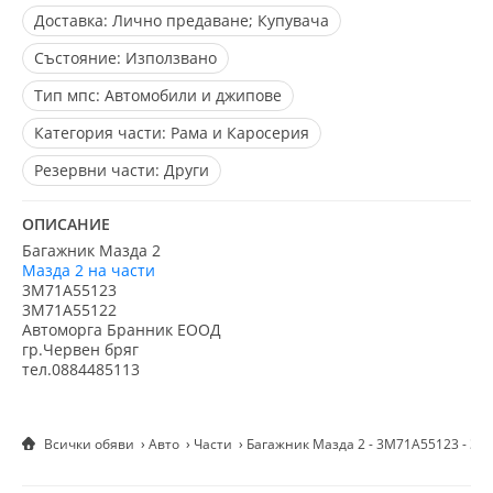
Доставка:
Лично предаване; Купувача
Състояние:
Използвано
Тип мпс:
Автомобили и джипове
Категория части:
Рама и Каросерия
Резервни части:
Други
ОПИСАНИЕ
Багажник Мазда 2
Мазда 2 на части
3M71A55123
3M71A55122
Автоморга Бранник ЕООД
гр.Червен бряг
тел.0884485113
Всички обяви
Авто
Части
Багажник Мазда 2 - 3M71A55123 - 3