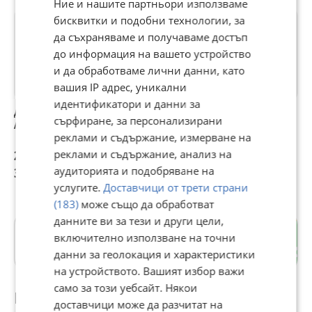
Ние и нашите партньори използваме
бисквитки и подобни технологии, за
да съхраняваме и получаваме достъп
до информация на вашето устройство
и да обработваме лични данни, като
вашия IP адрес, уникални
идентификатори и данни за
Двигател за Audi
Заден мост от
231006729R
Г
сърфиране, за персонализирани
A6 4G 2.0TDI CNH
Nissan Qashqai 1.3
алтернатор
з
реклами и съдържание, измерване на
DIG-T двигател
Динамо 185A
м
HR13DDT 160 кс.,
Mitsubishi от
А
реклами и съдържание, анализ на
200 €
200 €
200 €
1
автоматик,
Renault Trafic 3 1.6
аудиторията и подобряване на
391,17 лв
391,17 лв
391,17 лв
3
панорама, 2019 г.
dci двигател
услугите.
Доставчици от трети страни
R9M415 121 кс.
(183)
може също да обработват
данните ви за тези и други цели,
гр. София
включително използване на точни
София-град
данни за геолокация и характеристики
на устройството. Вашият избор важи
само за този уебсайт. Някои
Препоръчани за теб
доставчици може да разчитат на