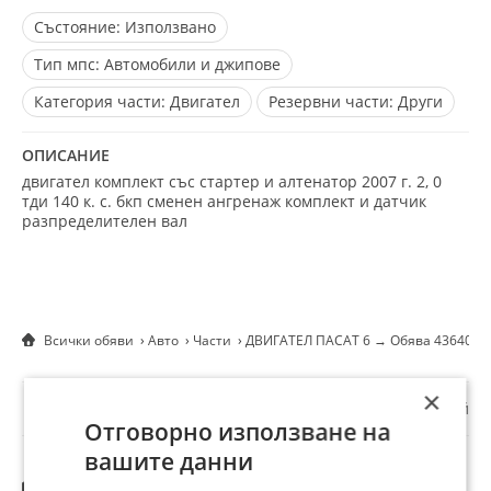
Състояние:
Използвано
Тип мпс:
Автомобили и джипове
Категория части:
Двигател
Резервни части:
Други
ОПИСАНИЕ
двигател комплект със стартер и алтенатор 2007 г. 2, 0
тди 140 к. с. бкп сменен ангренаж комплект и датчик
разпределителен вал
Всички обяви
Авто
Части
ДВИГАТЕЛ ПАСАТ 6 → Обява 4364041
×
☆
☆
☆
☆
☆
Докладвай
Отговорно използване на
вашите данни
Другите търсят също