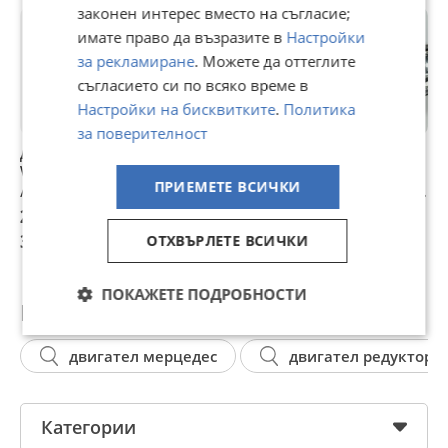
законен интерес вместо на съгласие;
имате право да възразите в
Настройки
за рекламиране
. Можете да оттеглите
съгласието си по всяко време в
Настройки на бисквитките
.
Политика
за поверителност
Двигател от
39130-2A570
Ляв фар завиващ
P
Volkswagen Passat
компютър за
Фолксваген Пасат
К
ПРИЕМЕТЕ ВСИЧКИ
/ Пасат 1.9 TDI 110
двигател от
6 Lqv zavivasht far
дв
к.с. AFN 2000г. на
Hyundai I20 1.1
Vw Passat B6
2.5i 
200 €
204,52 €
200 €
1
части
CRDI, 75 кс, 6 ск.,
P
391,17 лв
400,01 лв
391,17 лв
3
ОТХВЪРЛЕТЕ ВСИЧКИ
двигател D3FA
ПОКАЖЕТЕ ПОДРОБНОСТИ
Популярни търсения
двигател мерцедес
двигател редуктор
Категории