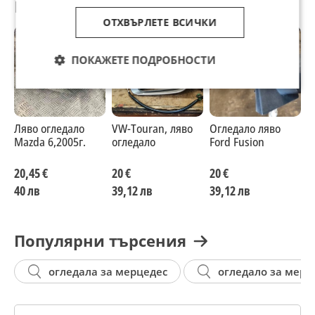
Препоръчани за теб
ОТХВЪРЛЕТЕ ВСИЧКИ
ПОКАЖЕТЕ ПОДРОБНОСТИ
Ляво огледало
VW-Touran, ляво
Огледало ляво
С
Mazda 6,2005г.
огледало
Ford Fusion
з
M
Л
20,45 €
20 €
20 €
2
A
40 лв
39,12 лв
39,12 лв
4
Популярни търсения
огледала за мерцедес
огледало за мерц