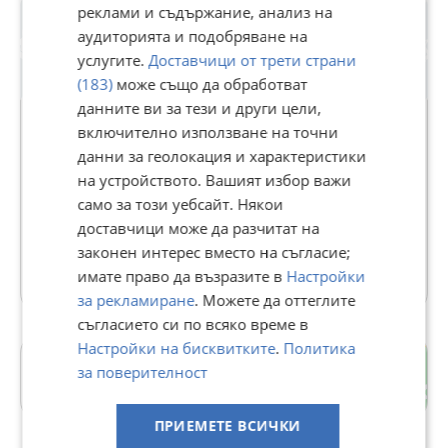
реклами и съдържание, анализ на
аудиторията и подобряване на
услугите.
Доставчици от трети страни
(183)
може също да обработват
данните ви за тези и други цели,
включително използване на точни
данни за геолокация и характеристики
Автоморга Бранник
на устройството. Вашият избор важи
В Bazar.BG от 19 април 2014г.
само за този уебсайт. Някои
Последно активен вчера в 07:49 ч.
доставчици може да разчитат на
законен интерес вместо на съгласие;
6215 Обяви
имате право да възразите в
Настройки
за рекламиране
. Можете да оттеглите
съгласието си по всяко време в
Настройки на бисквитките
.
Политика
Идеален център
за поверителност
гр. Плевен
ПРИЕМЕТЕ ВСИЧКИ