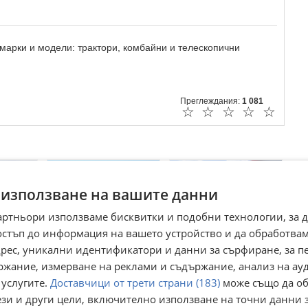
 марки и модели: трактори, комбайни и телескопични
Преглеждания:
1 081
☆
☆
☆
☆
☆
 използване на вашите данни
артньори използваме бисквитки и подобни технологии, за 
остъп до информация на вашето устройство и да обработва
адрес, уникални идентификатори и данни за сърфиране, за 
ржание, измерване на реклами и съдържание, анализ на ау
z-Fahr
Трактор Kubota
Трактор Kioti DK
 услугите.
Доставчици от трети страни (183)
може също да об
551
ези и други цели, включително използване на точни данни 
 Враца
гр. Сливен
с. Просеник, Бургас