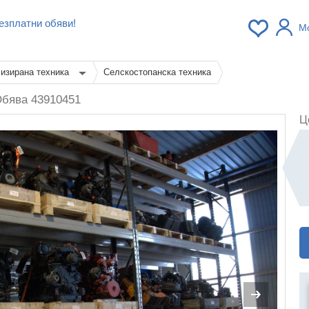
езплатни обяви!
М
изирана техника
Селскостопанска техника
бява 43910451
Ц