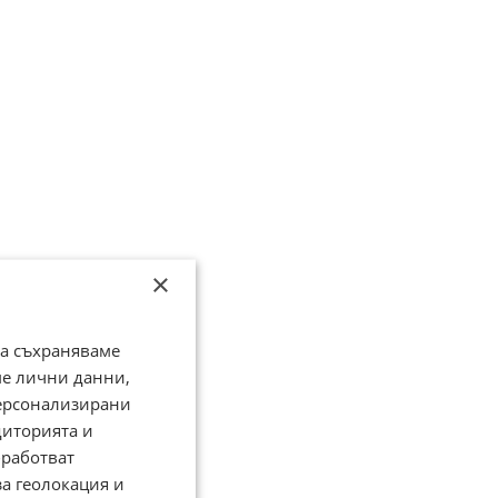
×
да съхраняваме
ме лични данни,
персонализирани
диторията и
работват
за геолокация и