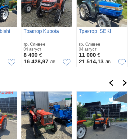
bishi
Трактор Kubota
Трактор ISEKI
гр. Сливен
гр. Сливен
04 август
04 август
8 400
11 000
€
€
16 428,97
21 514,13
в
лв
лв