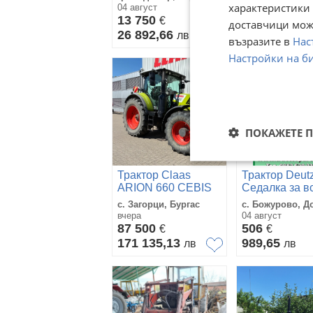
характеристики 
04 август
03 август
13 750
18 407
€
€
доставчици може
26 892,66
36 000,96
лв
л
възразите в
Нас
Настройки на б
ПОКАЖЕТЕ 
Трактор Claas
Трактор Deut
ARION 660 CEBIS
Седалка за в
НАВИГАЦИЯ
модели
с. Загорци, Бургас
с. Божурово, Д
вчера
04 август
87 500
506
€
€
171 135,13
989,65
лв
лв