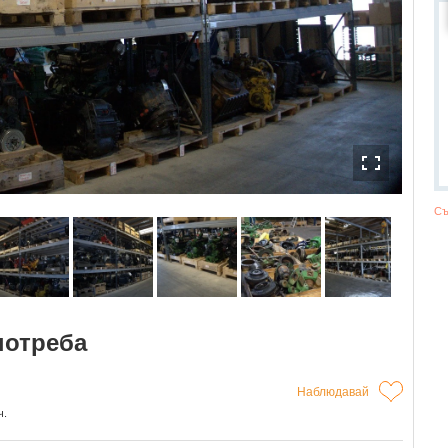
Съ
потреба
Наблюдавай
ч.