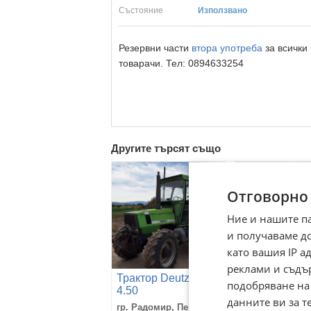
Състояние
Използвано
Резервни части
втора употреба
за всички
товарачи. Тел: 0894633254
Другите търсят също
Отговорно
Ние и нашите п
и получаваме д
като вашия IP 
реклами и съдъ
Трактор Deutz DX
Трактор Deut
подобряване на
4.50
90
данните ви за т
гр. Радомир, Перник
с. Софрониево,