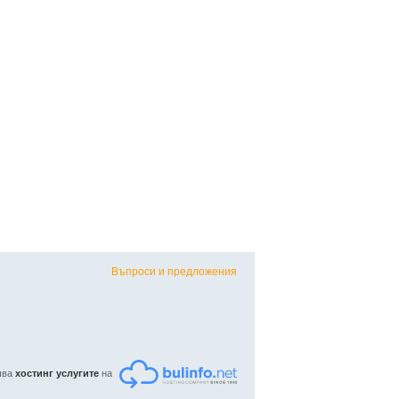
рактор Yanmar
Трактор Yanmar
Трактор Mitsub
. Сливен
гр. Сливен
гр. Сливен
 август
03 август
04 август
 500
3 750
4 700
€
€
€
8 580,39
7 334,36
9 192,40
лв
лв
лв
Въпроси и предложения
ъчва
хостинг услугите
на