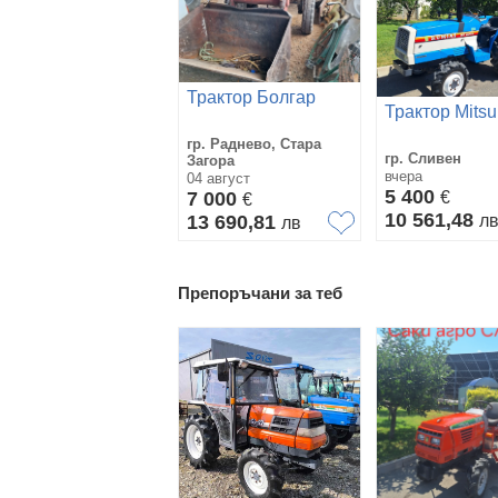
Трактор Болгар
Трактор Mitsu
гр. Раднево, Стара
гр. Сливен
Загора
вчера
04 август
5 400
7 000
€
€
10 561,48
13 690,81
л
лв
Препоръчани за теб