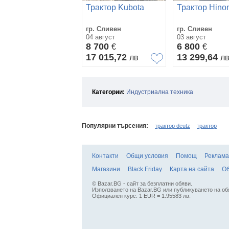
Трактор Kubota
Трактор Hino
гр. Сливен
гр. Сливен
04 август
03 август
8 700
6 800
€
€
17 015,72
13 299,64
лв
л
Категории:
Индустриална техника
Популярни търсения:
трактор deutz
трактор
Контакти
Общи условия
Помощ
Реклама
Магазини
Black Friday
Карта на сайта
Об
© Bazar.BG - сайт за безплатни обяви.
Използването на Bazar.BG или публикуването на об
Официален курс: 1 EUR = 1.95583 лв.