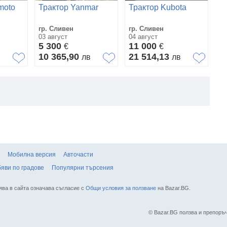
moto
Трактор Yanmar
Трактор Kubota
Т
гр. Сливен
гр. Сливен
гр
03 август
04 август
03
5 300
11 000
9
€
€
10 365,90
21 514,13
1
в
лв
лв
Мобилна версия
Авточасти
яви по градове
Популярни търсения
ява в сайта означава съгласие с
Общи условия за ползване
на Bazar.BG.
© Bazar.BG ползва и препор