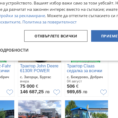
на устройството. Вашият избор важи само за този уебсайт. 
вчера
вчера
6 500
16 900
€
€
 да разчитат на законен интерес вместо на съгласие; имате
12 712,90
33 053,53
в
лв
лв
тройки за рекламиране
. Можете да оттеглите съгласието си 
исквитките
.
Политика за поверителност
ОТХВЪРЛЕТЕ ВСИЧКИ
ПРИЕМЕ
ПОДРОБНОСТИ
z-Fahr
Трактор John Deere
Трактор Claas
сички
6130R POWER
седалка за всички
QUAD ЛИЗИНГ
модели трактори
обрич
с. Загорци, Бургас
с. Божурово, Добрич
вчера
04 август
75 000
506
€
€
146 687,25
989,65
лв
лв