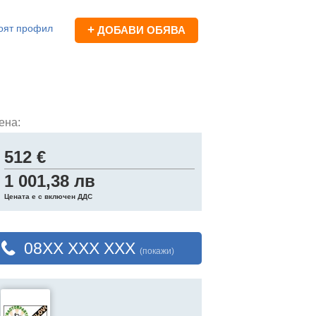
оят профил
+
ДОБАВИ ОБЯВА
ена:
512 €
1 001,38 лв
Цената е с включен ДДС
08XX XXX XXX
(покажи)