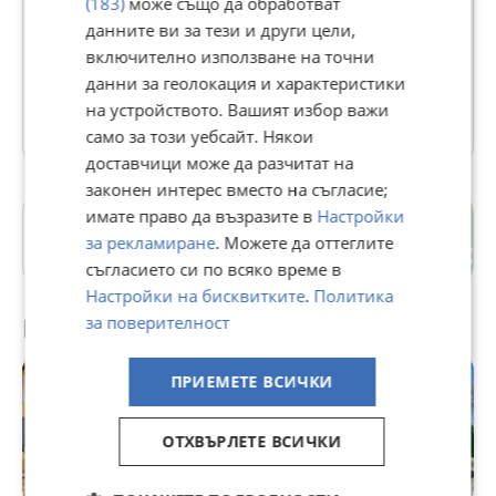
(183)
може също да обработват
Тракторпартц ЕООД
данните ви за тези и други цели,
В Bazar.BG от 04 февруари 2014г.
включително използване на точни
Последно активен 04 август в 01:12 ч.
данни за геолокация и характеристики
на устройството. Вашият избор важи
32 Обяви
само за този уебсайт. Някои
доставчици може да разчитат на
законен интерес вместо на съгласие;
имате право да възразите в
Настройки
гр. Дулово
за рекламиране
. Можете да оттеглите
Силистра
съгласието си по всяко време в
Настройки на бисквитките
.
Политика
Препоръчани за теб
за поверителност
ПРИЕМЕТЕ ВСИЧКИ
ОТХВЪРЛЕТЕ ВСИЧКИ