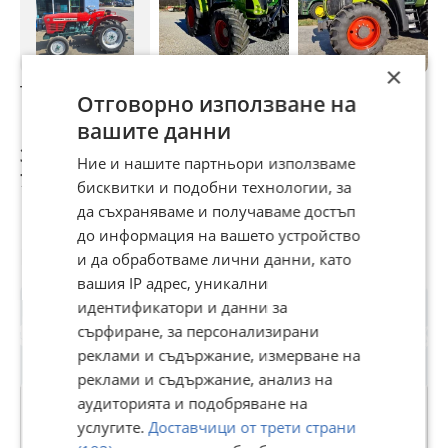
×
Трактор Yanmar
Трактор Claas
Трактор Claas
Т
Отговорно използване на
Arion 630
АРИОН 620
с
вашите данни
м
3 600 €
41 926,67 €
45 965,83 €
5
Ние и нашите партньори използваме
7 040,99 лв
82 001,44 лв
89 901,35 лв
9
бисквитки и подобни технологии, за
да съхраняваме и получаваме достъп
до информация на вашето устройство
Потребител
и да обработваме лични данни, като
вашия IP адрес, уникални
идентификатори и данни за
сърфиране, за персонализирани
реклами и съдържание, измерване на
реклами и съдържание, анализ на
аудиторията и подобряване на
услугите.
Доставчици от трети страни