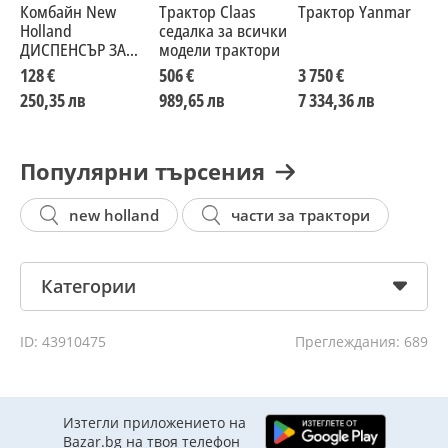
Комбайн New
Трактор Claas
Трактор Yanmar
Т
Holland
седалка за всички
M
ДИСПЕНСЪР ЗА
модели трактори
ТОР И СЕМЕНА
128 €
506 €
3 750 €
4
250,35 лв
989,65 лв
7 334,36 лв
9
Популярни търсения
new holland
части за трактори
Категории
ID: 43910475
Преглеждания: 689
Изтегли приложението на
Bazar.bg на твоя телефон