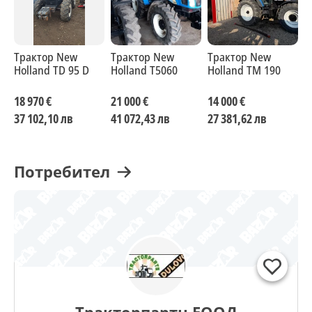
Трактор New
Трактор New
Трактор New
Т
Holland TD 95 D
Holland T5060
Holland ТМ 190
H
18 970 €
21 000 €
14 000 €
2
37 102,10 лв
41 072,43 лв
27 381,62 лв
5
Потребител