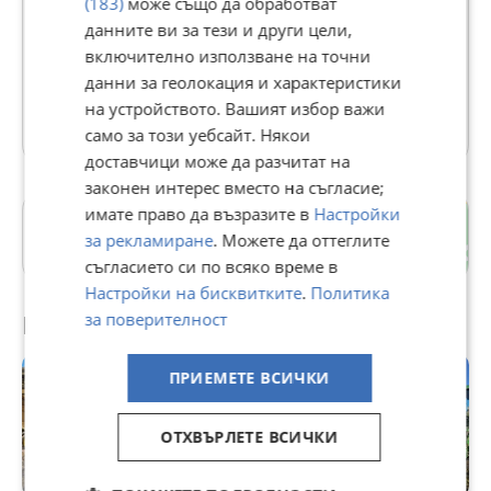
(183)
може също да обработват
Тракторпартц ЕООД
данните ви за тези и други цели,
В Bazar.BG от 04 февруари 2014г.
включително използване на точни
Последно активен 04 август в 01:12 ч.
данни за геолокация и характеристики
на устройството. Вашият избор важи
32 Обяви
само за този уебсайт. Някои
доставчици може да разчитат на
законен интерес вместо на съгласие;
имате право да възразите в
Настройки
гр. Дулово
за рекламиране
. Можете да оттеглите
Силистра
съгласието си по всяко време в
Настройки на бисквитките
.
Политика
Препоръчани за теб
за поверителност
ПРИЕМЕТЕ ВСИЧКИ
ОТХВЪРЛЕТЕ ВСИЧКИ