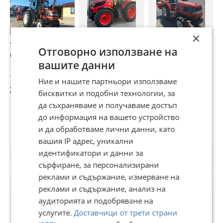
×
Трактор Kubota
Трактор John
Трактор Kubota
Т
Отговорно използване на
GL32
Deere Kioti HX1400
вашите данни
140кс. 2021
14 400 €
36 500 €
6 500 €
3
Ние и нашите партньори използваме
28 163,95 лв
71 387,80 лв
12 712,90 лв
7
бисквитки и подобни технологии, за
да съхраняваме и получаваме достъп
до информация на вашето устройство
Потребител
и да обработваме лични данни, като
вашия IP адрес, уникални
идентификатори и данни за
сърфиране, за персонализирани
реклами и съдържание, измерване на
реклами и съдържание, анализ на
аудиторията и подобряване на
услугите.
Доставчици от трети страни