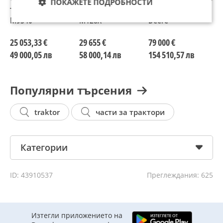
ПОКАЖЕТЕ ПОДРОБНОСТИ
Трактор Kubota
Трактор Kubota
Трактор John
Т
М9540
M128X
Deere
1
25 053,33 €
29 655 €
79 000 €
5
49 000,05 лв
58 000,14 лв
154 510,57 лв
1
Популярни търсения
traktor
части за трактори
Категории
ID: 43910537
Преглеждания: 625
Изтегли приложението на