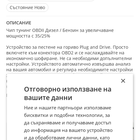
Състояние
Ново
ОПИСАНИЕ
Чип тунинг OBDII Дизел / Бензин зa увеличaвaнe
мощността c 35/25%
Устройство за пестене на гориво Plug and Drive. Просто
включете към конектора OBD2 и се наслаждавайте на
икономично шофиране. Не са необходими допълнителни
настройки. Устройството автоматично извършва анализ
на вашия автомобил и регулира необходимите настройки
за постигане на максимален ефект. Настройките се
×
извършват само в рамките на стандарта, посочен от
производителя. То не поврежда двигателя или други
Отговорно използване на
части на автомобила.
вашите данни
След изключване на устройството от OBD2 конектора
автомобилът автоматично се връща към
Ние и нашите партньори използваме
първоначалните настройки. Не е необходимо да се
Препоръчани за теб
правят допълнителни настройки.
бисквитки и подобни технологии, за
Чиптунингът по OBD2 работи на базата на промяна на
да съхраняваме и получаваме достъп
сигнала от блока за управление. Това е пренастройване
до информация на вашето устройство
на блока за управление. Той автоматично открива
вашите навици на шофиране и създава нова карта в
и да обработваме лични данни, като