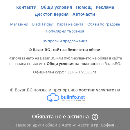
Контакти
Общи условия
Помощ
Реклама
Десктоп версия
Авточасти
Магазини
Black Friday
Карта на сайта
Обяви по градове
Популярни търсения
Въпроси и предложения
© Bazar.BG - сайт за безплатни обяви.
Използването на Bazar.BG или публикуването на обява в сайта
означава съгласие с
Общи условия за ползване
на Bazar.BG.
Официален курс: 1 EUR = 1.95583 лв.
© Bazar.BG ползва и препоръчва
хостинг услугите
на
Обявата не е активна
Намери други обяви в
Авто -> Части в гр. София
Търсене
Любими
Съобщения
Профил
Добави