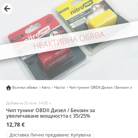
НЕАКТИВНА ОБЯВА
Всички обяви
Авто
Части
Чип тунинг OBDII Дизел / Бензин зa
Добавена 25 юли, 14:05 ч.
Чип тунинг OBDII Дизел / Бензин зa
увеличaвaнe мощността c 35/25%
12,78 €
Доставка
Лично предаване; Купувача