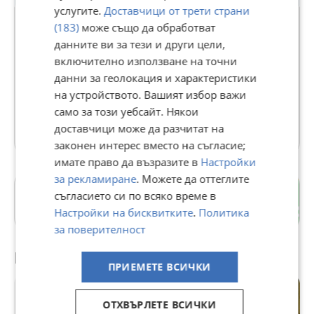
услугите.
Доставчици от трети страни
(183)
може също да обработват
данните ви за тези и други цели,
ОЛИМПИК - ЯСЕН СИМОВ - ЕООД
включително използване на точни
данни за геолокация и характеристики
В Bazar.BG от 14 ноември 2014г.
на устройството. Вашият избор важи
Последно активен 07 август в 16:40 ч.
само за този уебсайт. Някои
106 Обяви
доставчици може да разчитат на
законен интерес вместо на съгласие;
имате право да възразите в
Настройки
за рекламиране
. Можете да оттеглите
с. Горско ново село
съгласието си по всяко време в
Велико Търново
Настройки на бисквитките
.
Политика
за поверителност
Препоръчани за теб
ПРИЕМЕТЕ ВСИЧКИ
ОТХВЪРЛЕТЕ ВСИЧКИ