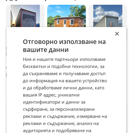
×
Отговорно използване на
Полуремарке
Фургон бунгало на
Полуремарке
П
вашите данни
Koegel SN 24
колела
Krone
K
Ние и нашите партньори използваме
бисквитки и подобни технологии, за
4 200 €
4 601,63 €
4 999 €
4
да съхраняваме и получаваме достъп
8 214,49 лв
9 000,01 лв
9 777,19 лв
7
до информация на вашето устройство
и да обработваме лични данни, като
вашия IP адрес, уникални
Потребител
идентификатори и данни за
сърфиране, за персонализирани
реклами и съдържание, измерване на
реклами и съдържание, анализ на
аудиторията и подобряване на