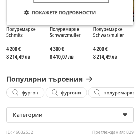
ПОКАЖЕТЕ ПОДРОБНОСТИ
Полуремарке
Полуремарке
Полуремарке
П
Schmitz
Schwarzmuller
Schwarzmuller
S
4 200 €
4 300 €
4 200 €
3
8 214,49 лв
8 410,07 лв
8 214,49 лв
7
Популярни търсения
фургон
фургони
полуремарке
Категории
ID: 46032532
Преглеждания: 829