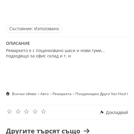
Състояние:
Използвано
ОПИСАНИЕ
Ремаркето е с поцинковано шаси и нови гуми, ,
подходящо за офис склад и т. н
Всички обяви
Авто
Ремаркета
Полуремарке Други Van Hool Фу
☆
☆
☆
☆
☆
Докладвай
Другите търсят също