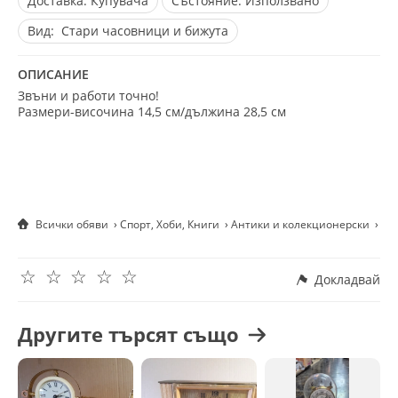
Доставка:
Купувача
Състояние:
Използвано
Вид:
Стари часовници и бижута
ОПИСАНИЕ
Звъни и работи точно!
Размери-височина 14,5 см/дължина 28,5 см
Всички обяви
Спорт, Хоби, Книги
Антики и колекционерски
Ан
☆
☆
☆
☆
☆
Докладвай
Другите търсят също