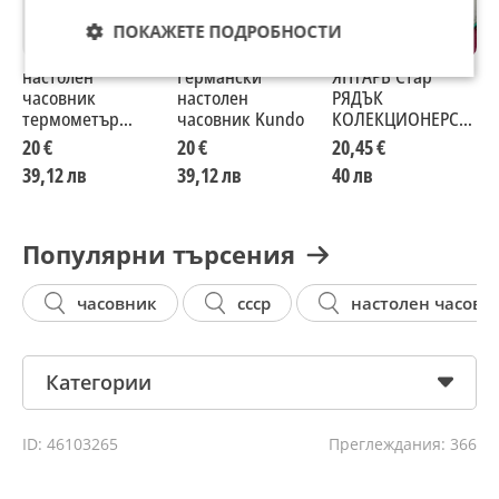
ПОКАЖЕТЕ ПОДРОБНОСТИ
настолен
Германски
ЯНТАРЬ Стар
С
часовник
настолен
РЯДЪК
б
термометър
часовник Kundo
КОЛЕКЦИОНЕРСКИ
влагомер
РУСКИ БУДИЛНИК
20 €
20 €
20,45 €
1
МЕХАНИЧЕН
39,12 лв
39,12 лв
40 лв
3
НАСТОЛЕН
ЧАСОВНИК ЯНТАР
СССР 12228
Популярни търсения
часовник
ссср
настолен часовн
Категории
ID: 46103265
Преглеждания: 366