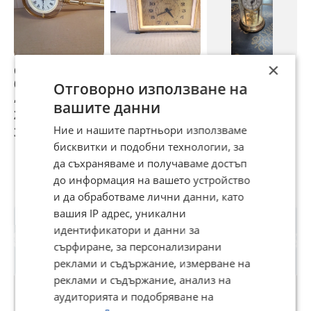
×
Стар голям
Настолен
Настолен
В
будилник
седмичен
часовник
ч
Отговорно използване на
,часовник - ключ
часовник
вашите данни
ВИТЯЗ , СССР .
МОЛНИЯ - СССР .
20 €
19 €
20 €
1
Работи
Работи
Ние и нашите партньори използваме
39,12 лв
37,16 лв
39,12 лв
3
бисквитки и подобни технологии, за
да съхраняваме и получаваме достъп
до информация на вашето устройство
Потребител
и да обработваме лични данни, като
вашия IP адрес, уникални
идентификатори и данни за
сърфиране, за персонализирани
реклами и съдържание, измерване на
реклами и съдържание, анализ на
Premium
аудиторията и подобряване на