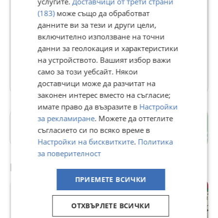
услугите.
Доставчици от трети страни
Йордан
(183)
може също да обработват
633
данните ви за тези и други цели,
рейтинг
включително използване на точни
В Bazar.BG от 27 октомври 2016г.
данни за геолокация и характеристики
Последно активен днес в 08:33 ч.
на устройството. Вашият избор важи
само за този уебсайт. Някои
4300 Обяви
доставчици може да разчитат на
законен интерес вместо на съгласие;
имате право да възразите в
Настройки
за рекламиране
. Можете да оттеглите
гр. Горна Оряховица
съгласието си по всяко време в
Велико Търново
Настройки на бисквитките
.
Политика
за поверителност
Препоръчани за теб
ПРИЕМЕТЕ ВСИЧКИ
ОТХВЪРЛЕТЕ ВСИЧКИ