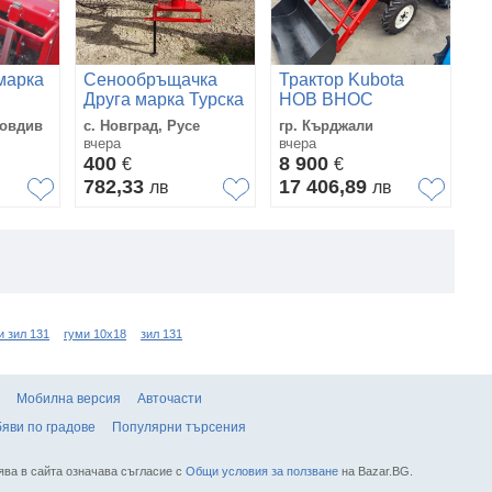
С
марка
Сенообръщачка
Трактор Kubota
м
Друга марка Турска
НОВ ВНОС
с.
ловдив
с. Новград, Русе
гр. Кърджали
Кю
вчера
вчера
05
400
8 900
€
€
7
782,33
17 406,89
лв
лв
1
и зил 131
гуми 10х18
зил 131
Мобилна версия
Авточасти
яви по градове
Популярни търсения
ява в сайта означава съгласие с
Общи условия за ползване
на Bazar.BG.