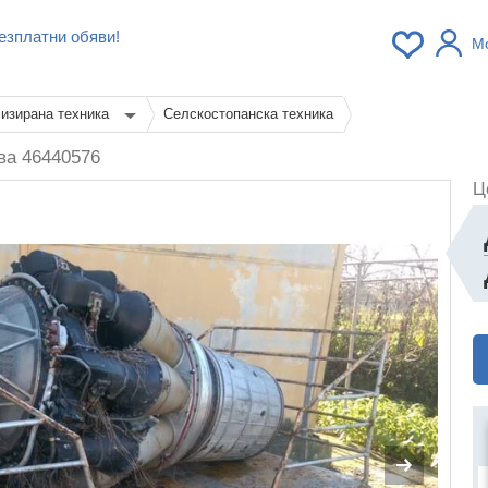
езплатни обяви!
М
изирана техника
Селскостопанска техника
ва 46440576
Ц