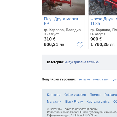
Плуг Друга марка
Фреза Друга 
FP
TL85
гр. Карлово, Пловдив
гр. Карлово, П
06 август
06 август
310
900
€
€
606,31
1 760,25
лв
лв
Категории:
Индустриална техника
Популярни търсения:
remarke
гуми за зил
гум
Контакти
Общи условия
Помощ
Реклама
Магазини
Black Friday
Карта на сайта
Об
© Bazar.BG - сайт за безплатни обяви.
Използването на Bazar.BG или публикуването на об
Официален курс: 1 EUR = 1.95583 лв.