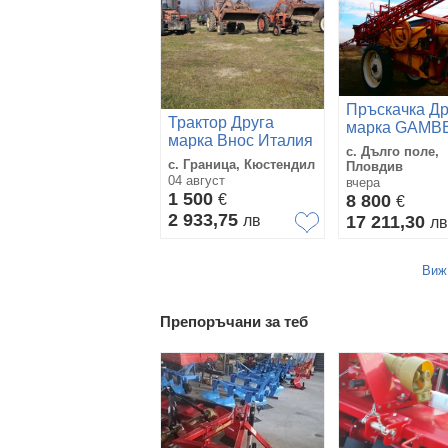
Пръскачка Др
Трактор Друга
марка GAMB
марка Внос Италия
NOV VNOS
с. Дълго поле,
с. Граница, Кюстендил
Пловдив
04 август
вчера
1 500
€
8 800
€
2 933,75
лв
17 211,30
лв
Виж
Препоръчани за теб