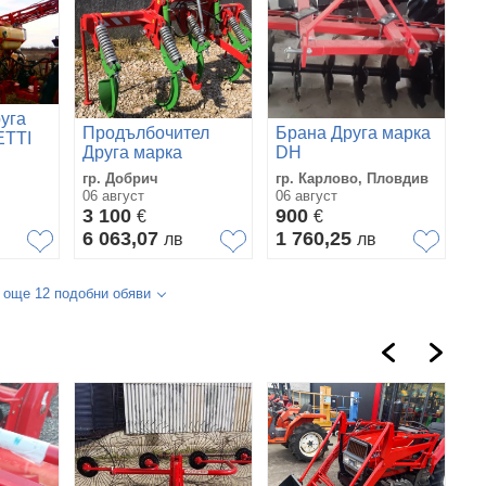
уга
Продълбочител
Брана Друга марка
ETTI
Друга марка
DH
гр. Добрич
гр. Карлово, Пловдив
06 август
06 август
3 100
900
€
€
6 063,07
1 760,25
лв
лв
 още 12 подобни обяви