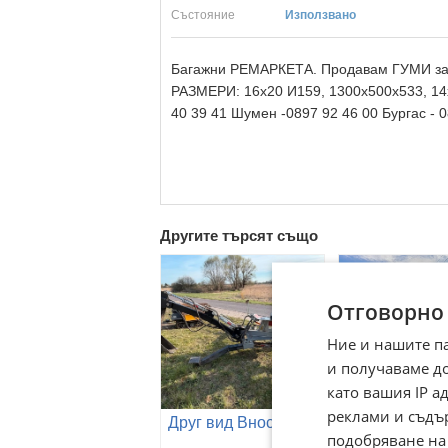
Състояние
Използвано
Багажни РЕМАРКЕТА. Продавам ГУМИ за 
РАЗМЕРИ: 16х20 И159, 1300х500х533, 14х2
40 39 41 Шумен -0897 92 46 00 Бургас - 
Другите търсят също
Отговорно
Ние и нашите п
и получаваме д
като вашия IP 
Друг вид Вно
реклами и съдъ
Друг вид Внос
R.M.H. VR
подобряване на
12кубиков-