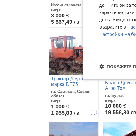
с. Калояново,
данните ви за т
Извън страната
Пловдив
вчера
днес
характеристики 
3 000
€
12 271,67
€
доставчици може
5 867,49
лв
24 001,30
л
възразите в
Нас
Настройки на б
ПОКАЖЕТЕ 
Трактор Друга
Брана Друга 
марка DT75
Агро Том
гр. Самоков, София
гр. Бургас
област
вчера
вчера
10 000
1 000
€
€
19 558,30
1 955,83
л
лв