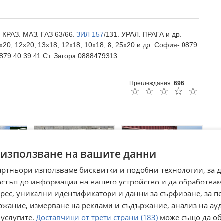
КРАЗ, МАЗ, ГАЗ 63/66,
ЗИЛ 157
/131, УРАЛ, ПРАГА и др.
0, 12х20, 13х18, 12х18, 10х18, 8, 25х20 и др. София- 0879
0879 40 39 41 Ст. Загора 0888479313
Преглеждания:
696
☆
☆
☆
☆
☆
 използване на вашите данни
артньори използваме бисквитки и подобни технологии, за 
остъп до информация на вашето устройство и да обработва
адрес, уникални идентификатори и данни за сърфиране, за 
с
ржание, измерване на реклами и съдържание, анализ на ау
Култиватор Друга
Продълбочител
 услугите.
Доставчици от трети страни (183)
може също да об
марка
Друга марка
МИКСЕР