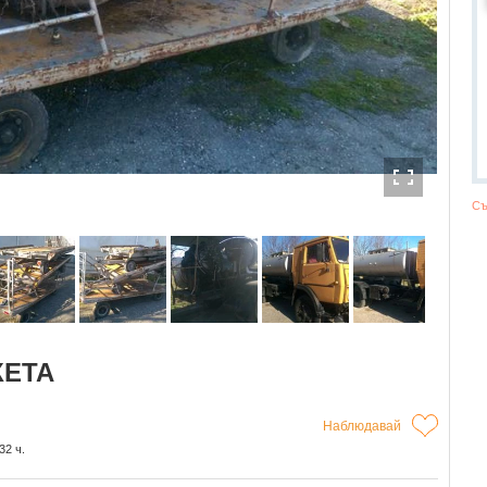
Съ
КЕТА
Наблюдавай
32 ч.