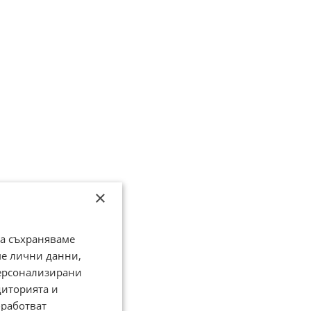
×
да съхраняваме
ме лични данни,
персонализирани
диторията и
работват