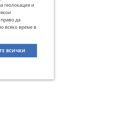
за геолокация и
Някои
 право да
по всяко време в
ТЕ ВСИЧКИ