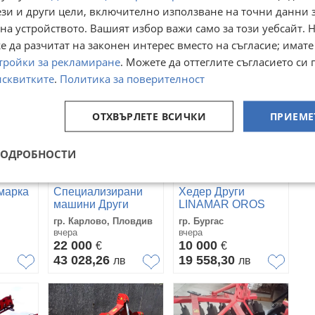
ези и други цели, включително използване на точни данни 
гр. Айтос, Бургас
гр. Айтос, Бургас
днес
днес
на устройството. Вашият избор важи само за този уебсайт. 
3 000
3 000
€
€
 да разчитат на законен интерес вместо на съгласие; имате
5 867,49
5 867,49
лв
лв
в
тройки за рекламиране
. Можете да оттеглите съгласието си 
исквитките
.
Политика за поверителност
ОТХВЪРЛЕТЕ ВСИЧКИ
ПРИЕМЕ
ПОДРОБНОСТИ
марка
Специализирани
Хедер Други
машини Други
LINAMAR OROS
Junona 4
SUN 6-70
гр. Карлово, Пловдив
гр. Бургас
вчера
вчера
22 000
10 000
€
€
43 028,26
19 558,30
в
лв
лв