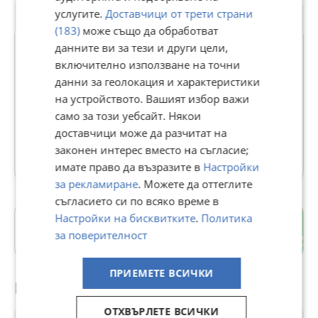
услугите.
Доставчици от трети страни
(183)
може също да обработват
данните ви за тези и други цели,
включително използване на точни
GRAND LUXE
данни за геолокация и характеристики
на устройството. Вашият избор важи
В Bazar.BG от 22 април 2022г.
само за този уебсайт. Някои
Последно активен днес в 11:28 ч.
доставчици може да разчитат на
законен интерес вместо на съгласие;
27469 Обяви
имате право да възразите в
Настройки
за рекламиране
. Можете да оттеглите
съгласието си по всяко време в
Настройки на бисквитките
.
Политика
Драгалевци
за поверителност
гр. София
ПРИЕМЕТЕ ВСИЧКИ
Препоръчани за теб
ОТХВЪРЛЕТЕ ВСИЧКИ