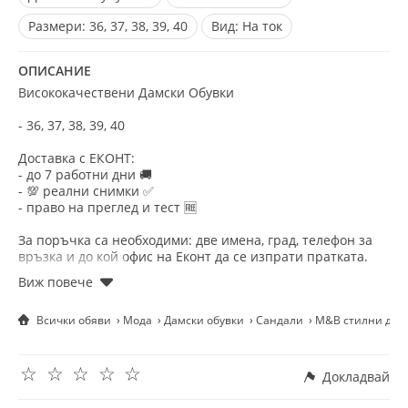
Размери:
36, 37, 38, 39, 40
Вид:
На ток
ОПИСАНИЕ
Висококачествени Дамски Обувки
- 36, 37, 38, 39, 40
Доставка с ЕКОНТ:
- до 7 работни дни 🚚
- 💯 реални снимки ✅
- право на преглед и тест 🆓
За поръчка са необходими: две имена, град, телефон за
връзка и до кой офис на Еконт да се изпрати пратката.
Приятно пазаруване! ☺️
Всички обяви
Мода
Дамски обувки
Сандали
M&B стилни дамс
☆
☆
☆
☆
☆
Докладвай