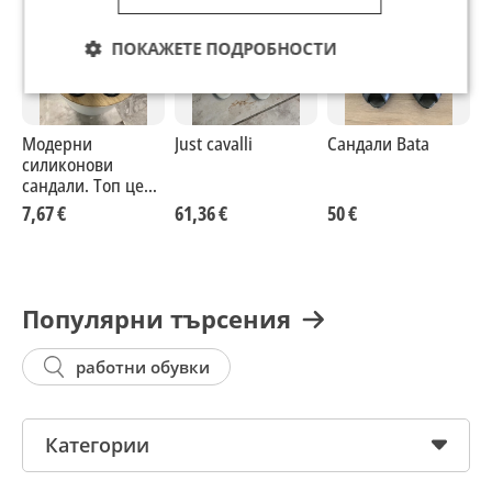
ПОКАЖЕТЕ ПОДРОБНОСТИ
Модерни
Just cavalli
Сандали Bata
Д
силиконови
е
сандали. Топ цена
само 15.00 лева.
7,67 €
61,36 €
50 €
1
Популярни търсения
работни обувки
Категории