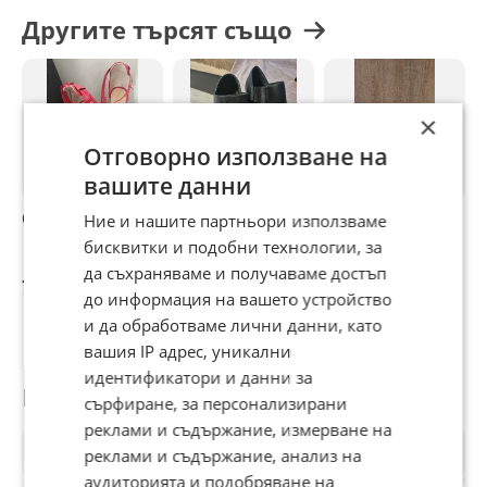
Другите търсят също
×
Отговорно използване на
вашите данни
Сандали INGILIZ
Дамски сандали
Дамски сандали
Д
Ние и нашите партньори използваме
MISS SIXTY
B
бисквитки и подобни технологии, за
н
да съхраняваме и получаваме достъп
71 €
15,34 €
15 €
3
до информация на вашето устройство
и да обработваме лични данни, като
вашия IP адрес, уникални
идентификатори и данни за
Потребител
сърфиране, за персонализирани
реклами и съдържание, измерване на
реклами и съдържание, анализ на
аудиторията и подобряване на