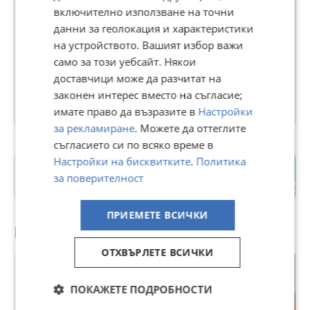
включително използване на точни
GRAND LUXE
данни за геолокация и характеристики
на устройството. Вашият избор важи
В Bazar.BG от 22 април 2022г.
само за този уебсайт. Някои
Последно активен вчера в 23:42 ч.
доставчици може да разчитат на
законен интерес вместо на съгласие;
28728 Обяви
имате право да възразите в
Настройки
за рекламиране
. Можете да оттеглите
съгласието си по всяко време в
Настройки на бисквитките
.
Политика
Драгалевци
за поверителност
гр. София
ПРИЕМЕТЕ ВСИЧКИ
Препоръчани за теб
ОТХВЪРЛЕТЕ ВСИЧКИ
ПОКАЖЕТЕ ПОДРОБНОСТИ