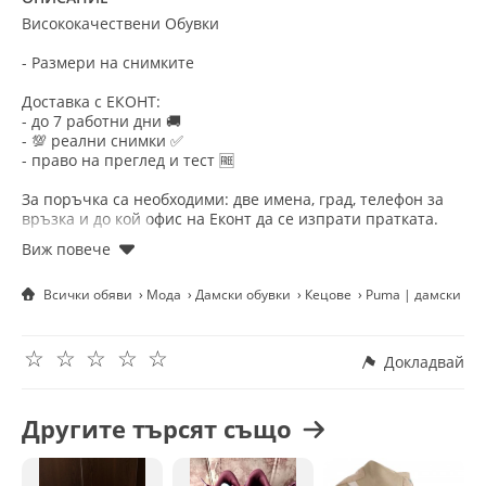
Висококачествени Обувки
- Размери на снимките
Доставка с ЕКОНТ:
- до 7 работни дни 🚚
- 💯 реални снимки ✅
- право на преглед и тест 🆓
За поръчка са необходими: две имена, град, телефон за
връзка и до кой офис на Еконт да се изпрати пратката.
Приятно пазаруване! ☺️
Всички обяви
Мода
Дамски обувки
Кецове
Puma | дамски ке
☆
☆
☆
☆
☆
Докладвай
Другите търсят също