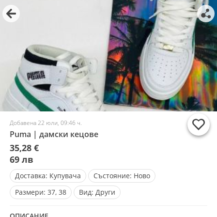
Добавена 22 юли, 09:46 ч.
Puma | дамски кецове
35,28 €
69 лв
Доставка:
Купувача
Състояние:
Ново
Размери:
37, 38
Вид:
Други
ОПИСАНИЕ