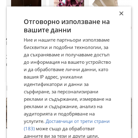
×
Отговорно използване на
вашите данни
Дамски кецове
Кецове Puma
Оригинални
P
Ние и нашите партньори използваме
Puma
кецове PUMA.
е
бисквитки и подобни технологии, за
да съхраняваме и получаваме достъп
35 €
35,79 €
35 €
3
до информация на вашето устройство
68,45 лв
70 лв
68,45 лв
6
и да обработваме лични данни, като
вашия IP адрес, уникални
идентификатори и данни за
Потребител
сърфиране, за персонализирани
реклами и съдържание, измерване на
реклами и съдържание, анализ на
аудиторията и подобряване на
услугите.
Доставчици от трети страни
(183)
може също да обработват
Premium
данните ви за тези и други цели,