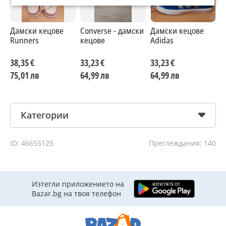
Дамски кецове
Converse - дамски
Дамски кецове
Д
Runners
кецове
Adidas
S
38,35 €
33,23 €
33,23 €
3
75,01 лв
64,99 лв
64,99 лв
6
Категории
ID: 46655125
Преглеждания: 140
Изтегли приложението на
Bazar.bg на твоя телефон