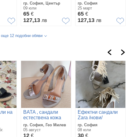
омер
Дамски Сандали
Гучи - Различни
гр. София, Център
гр. София
36-41
Цветове Код
09 юли
25 март
SK1168
65
65
€
€
127,13
127,13
лв
лв
 още 12 подобни обяви
ли на
BATA , сандали
Ефектни сандали
е
естествена кожа
Zara /нови/
са
метка
-
гр. София, Гео Милев
гр. София
гр
а
г.
05 август
08 юли
13
12
30
2
€
€