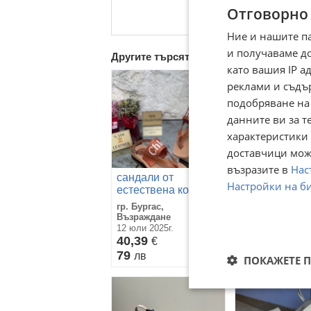
Отговорно
Ние и нашите п
и получаваме д
Другите търсят също
като вашия IP 
реклами и съдъ
подобряване на
данните ви за т
характеристики 
доставчици може
възразите в
Нас
сандали от
Настройки на б
Български са
естествена кожа
от естествен
chloe
гр. Бургас,
в златист цвя
гр. София
Възраждане
06 септември 202
12 юли 2025г.
35,74
40,39
€
€
69,90
79
лв
лв
ПОКАЖЕТЕ 