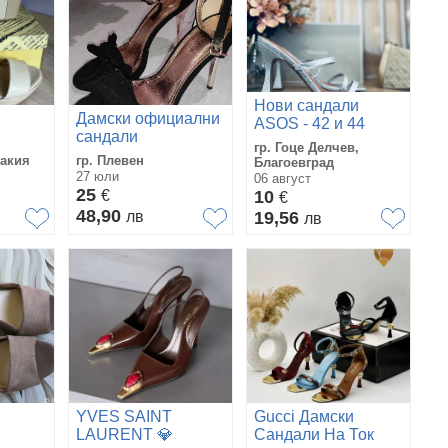
Нови сандали
Дамски официални
ASOS - 42 и 44
сандали
номер
гр. Гоце Делчев,
ракия
гр. Плевен
Благоевград
27 юли
06 август
25
€
10
€
48,90
лв
19,56
лв
YVES SAINT
Gucci Дамски
LAURENT 💎
Сандали На Ток