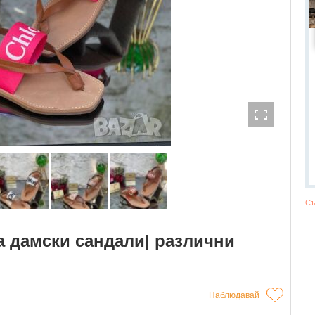
Съ
жа дамски сандали| различни
Наблюдавай