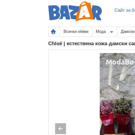
Сайт за б
Всички обяви
Мода
Дамски
Chloé | естествена кожа дамски с