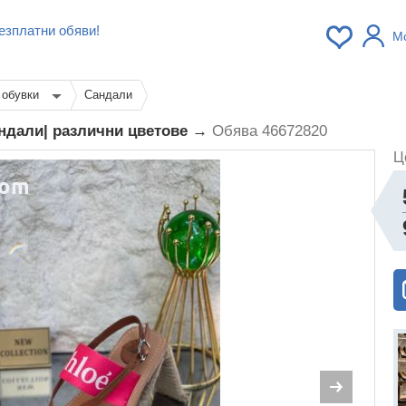
езплатни обяви!
М
 обувки
Сандали
андали| различни цветове →
Обява 46672820
Ц