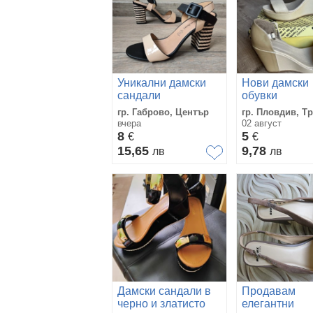
Уникални дамски
Нови дамски
сандали
обувки
гр. Габрово, Център
гр. Пловдив, Т
вчера
02 август
8
5
€
€
15,65
9,78
лв
лв
Дамски сандали в
Продавам
черно и златисто
елегантни