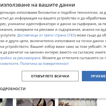
 използване на вашите данни
Преглеждания:
287
☆
☆
☆
☆
☆
артньори използваме бисквитки и подобни технологии, за 
остъп до информация на вашето устройство и да обработва
адрес, уникални идентификатори и данни за сърфиране, за 
ржание, измерване на реклами и съдържание, анализ на ау
 услугите.
Доставчици от трети страни (183)
може също да об
ези и други цели, включително използване на точни данни 
на устройството. Вашият избор важи само за този уебсайт. 
 да разчитат на законен интерес вместо на съгласие; имате
тройки за рекламиране
. Можете да оттеглите съгласието си 
исквитките
.
Политика за поверителност
ндали
Дамски сандали от
Gianni сандали
а кожа
естествена кожа
естетвена кожа
т
гр. Бургас
гр. Варна, ЖП Гара
ОТХВЪРЛЕТЕ ВСИЧКИ
ПРИЕМЕ
5г.
16 юли
13 юли
16
30,68
€
€
31,29
60
лв
лв
ПОДРОБНОСТИ