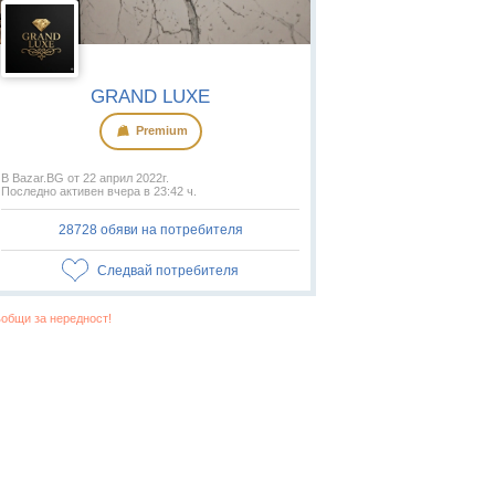
GRAND LUXE
Premium
В Bazar.BG от 22 април 2022г.
Последно активен вчера в 23:42 ч.
28728 обяви на потребителя
Следвай потребителя
общи за нередност!