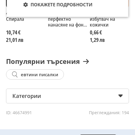
ПОКАЖЕТЕ ПОДРОБНОСТИ
4D Водоустойчива
Четка за
Керамичен
К
Спирала
перфектно
избутвач на
п
нанасяне на фон
кожички
ч
дьо тен и руж
б
10,74 €
0,66 €
7
1566
21,01 лв
1,29 лв
1
Популярни търсения
евтини писалки
Категории
ID: 46674991
Преглеждания: 194