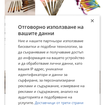
×
Кoмплeĸт четки
Стилен комплект
Десет чудесни
Д
Отговорно използване на
зa гpим NАКЕD3
от 8 броя чеки за
четки за грим с
ч
вашите данни
Urbаn Dесау
грим с дръжки
дръжка тип
д
HZS82
тъмен мрамор
русалка в два
р
5,62 €
6,65 €
7,67 €
7
Ние и нашите партньори използваме
HZS28
варианта HZS62
в
10,99 лв
13,01 лв
15 лв
1
бисквитки и подобни технологии, за
да съхраняваме и получаваме достъп
до информация на вашето устройство
Потребител
и да обработваме лични данни, като
вашия IP адрес, уникални
идентификатори и данни за
сърфиране, за персонализирани
реклами и съдържание, измерване на
реклами и съдържание, анализ на
Premium
аудиторията и подобряване на
услугите.
Доставчици от трети страни