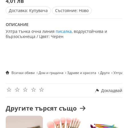
4,01 лв
Доставка:
Купувача
Състояние:
Ново
ОПИСАНИЕ
Ултра тънка очна линия
писалка
, водоустойчива и
бързосъхнеща / Цвят: Черен
Всички обяви
Дом и градина
Здраве и красота
Други
Ултра т
☆
☆
☆
☆
☆
Докладвай
Другите търсят също