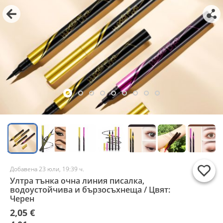
Добавена 23 юли, 19:39 ч.
Ултра тънка очна линия писалка,
водоустойчива и бързосъхнеща / Цвят:
Черен
2,05 €