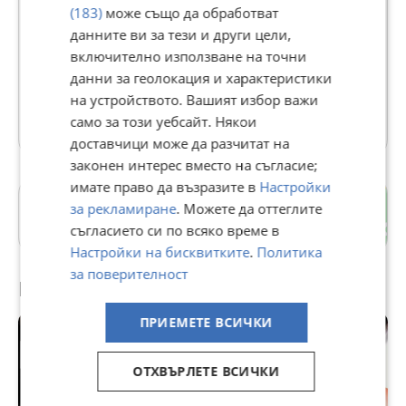
(183)
може също да обработват
GRAND LUXE
данните ви за тези и други цели,
В Bazar.BG от 22 април 2022г.
включително използване на точни
Последно активен вчера в 10:22 ч.
данни за геолокация и характеристики
на устройството. Вашият избор важи
28727 Обяви
само за този уебсайт. Някои
доставчици може да разчитат на
законен интерес вместо на съгласие;
имате право да възразите в
Настройки
Драгалевци
за рекламиране
. Можете да оттеглите
гр. София
съгласието си по всяко време в
Настройки на бисквитките
.
Политика
за поверителност
Препоръчани за теб
ПРИЕМЕТЕ ВСИЧКИ
ОТХВЪРЛЕТЕ ВСИЧКИ