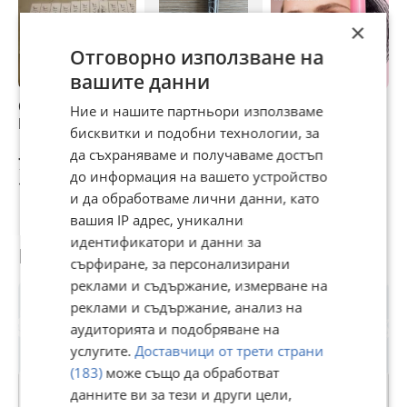
×
Отговорно използване на
вашите данни
Спирала за обем
кафява спирала
Нова Спирала
В
Ние и нашите партньори използваме
MOOKAJE
за мигли
Avon Legendary
С
бисквитки и подобни технологии, за
Lengths черна
м
да съхраняваме и получаваме достъп
Blackest Black за
у
7,67 €
5 €
5,11 €
2
мигли с обем
до информация на вашето устройство
15 лв
9,78 лв
9,99 лв
4
и да обработваме лични данни, като
вашия IP адрес, уникални
идентификатори и данни за
Потребител
сърфиране, за персонализирани
реклами и съдържание, измерване на
реклами и съдържание, анализ на
аудиторията и подобряване на
услугите.
Доставчици от трети страни
(183)
може също да обработват
данните ви за тези и други цели,