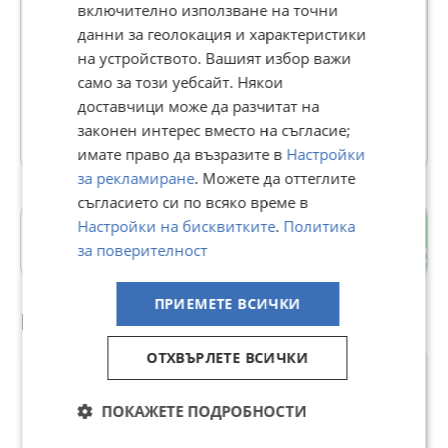
включително използване на точни
GRAND LUXE
данни за геолокация и характеристики
на устройството. Вашият избор важи
В Bazar.BG от 22 април 2022г.
само за този уебсайт. Някои
Последно активен 07 август в 23:42 ч.
доставчици може да разчитат на
28728 Обяви
законен интерес вместо на съгласие;
имате право да възразите в
Настройки
за рекламиране
. Можете да оттеглите
съгласието си по всяко време в
Настройки на бисквитките
.
Политика
Драгалевци
за поверителност
гр. София
ПРИЕМЕТЕ ВСИЧКИ
Препоръчани за теб
ОТХВЪРЛЕТЕ ВСИЧКИ
ПОКАЖЕТЕ ПОДРОБНОСТИ