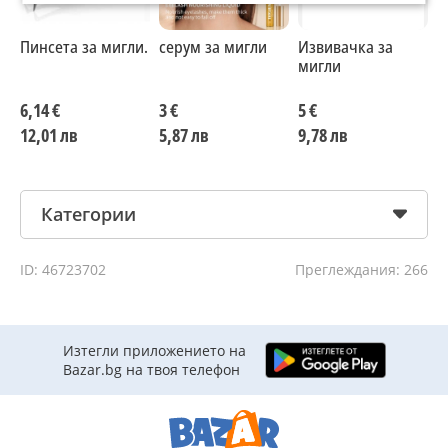
Пинсета за мигли.
серум за мигли
Извивачка за
3
мигли
ч
–
д
6,14 €
3 €
5 €
7
к
12,01 лв
5,87 лв
9,78 лв
1
Категории
ID: 46723702
Преглеждания: 266
Изтегли приложението на
Bazar.bg на твоя телефон