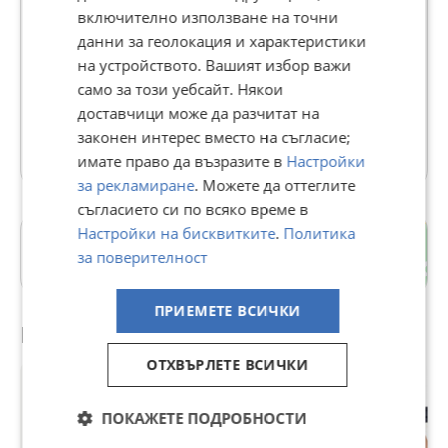
включително използване на точни
GRAND LUXE
данни за геолокация и характеристики
на устройството. Вашият избор важи
В Bazar.BG от 22 април 2022г.
само за този уебсайт. Някои
Последно активен вчера в 23:42 ч.
доставчици може да разчитат на
законен интерес вместо на съгласие;
28728 Обяви
имате право да възразите в
Настройки
за рекламиране
. Можете да оттеглите
съгласието си по всяко време в
Настройки на бисквитките
.
Политика
Драгалевци
за поверителност
гр. София
ПРИЕМЕТЕ ВСИЧКИ
Препоръчани за теб
ОТХВЪРЛЕТЕ ВСИЧКИ
ПОКАЖЕТЕ ПОДРОБНОСТИ