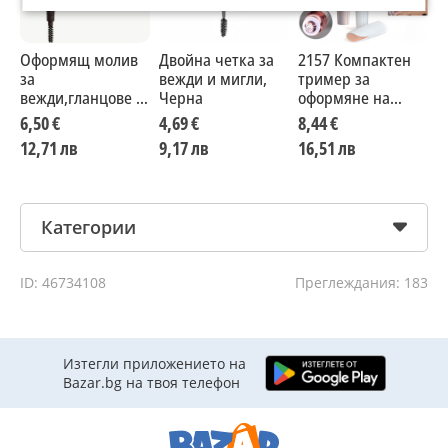
Оформящ молив
Двойна четка за
2157 Компактен
Н
за
вежди и мигли,
тример за
м
вежди,гланцове и
Черна
оформяне на
ч
червила NLbeauty
вежди
6,50 €
4,69 €
8,44 €
1
12,71 лв
9,17 лв
16,51 лв
2
Категории
ID: 46734108
Преглеждания: 183
Изтегли приложението на
Bazar.bg на твоя телефон