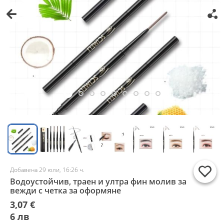
Добавена 29 юли, 16:26 ч.
Водоустойчив, траен и ултра фин молив за
вежди с четка за оформяне
3,07 €
6 лв