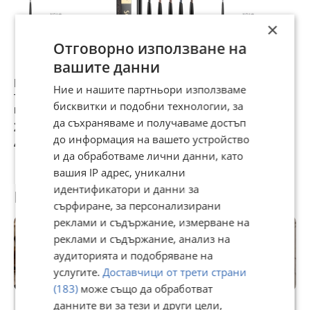
×
Отговорно използване на
вашите данни
Водоустойчив,
Водоустойчив
Водоустойчив
В
Ние и нашите партньори използваме
траен и ултра фин
ултра фин молив
ултра фин молив
у
бисквитки и подобни технологии, за
молив за вежди с
за вежди с четка
за вежди с четка
з
четка за
да съхраняваме и получаваме достъп
2,05 €
1,28 €
1,53 €
2
оформяне
до информация на вашето устройство
4,01 лв
2,50 лв
2,99 лв
5
и да обработваме лични данни, като
вашия IP адрес, уникални
идентификатори и данни за
Потребител
сърфиране, за персонализирани
реклами и съдържание, измерване на
реклами и съдържание, анализ на
аудиторията и подобряване на
услугите.
Доставчици от трети страни
(183)
може също да обработват
Premium
данните ви за тези и други цели,