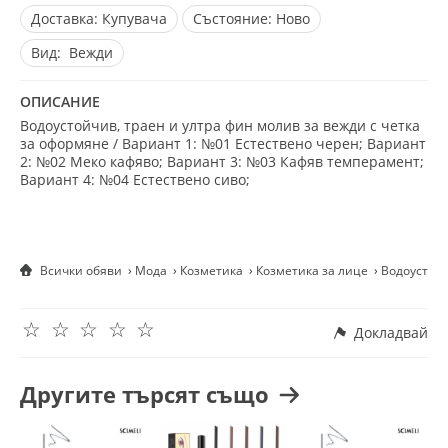
Доставка:
Купувача
Състояние:
Ново
Вид:
Вежди
ОПИСАНИЕ
Водоустойчив, траен и ултра фин молив за вежди с четка
за оформяне / Вариант 1: №01 Естествено черен; Вариант
2: №02 Меко кафяво; Вариант 3: №03 Кафяв темперамент;
Вариант 4: №04 Естествено сиво;
Всички обяви
Мода
Козметика
Козметика за лице
Водоустойч
☆
☆
☆
☆
☆
Докладвай
Другите търсят също