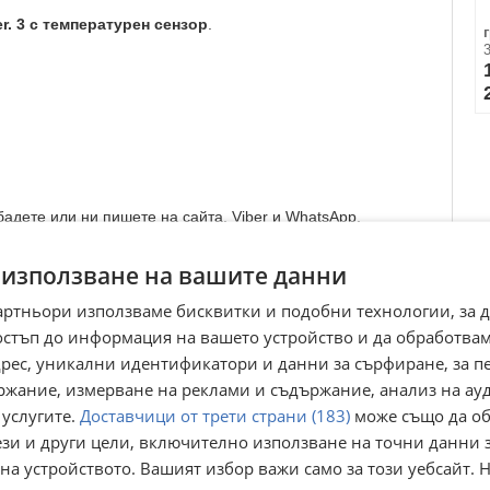
er. 3 с температурен сензор
.
адете или ни пишете на сайта, Viber и WhatsApp.
ка от Еконт!
 използване на вашите данни
артньори използваме бисквитки и подобни технологии, за 
о банков
остъп до информация на вашето устройство и да обработва
 поръчка на бутилки./
адрес, уникални идентификатори и данни за сърфиране, за 
pg hana zavoli landi map alex shark barracuda ultra tomasetto
ржание, измерване на реклами и съдържание, анализ на ау
-uno fobos rail injektor izparitel
 услугите.
Доставчици от трети страни (183)
може също да об
ези и други цели, включително използване на точни данни 
на устройството. Вашият избор важи само за този уебсайт. 
Преглеждания:
539