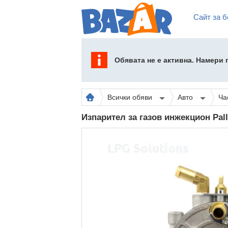
Сайт за б
Обявата не е активна. Намери
Всички обяви
Авто
Ча
Изпарител за газов инжекцион Pal