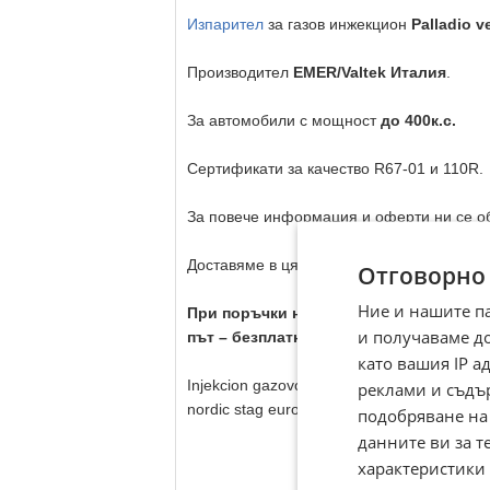
Изпарител
за газов инжекцион
Palladio v
Производител
EMER/Valtek Италия
.
За автомобили с мощност
до 400к.с.
Сертификати за качество R67-01 и 110R.
За повече информация и оферти ни се об
Доставяме в цяла България с
30% отстъп
Отговорно
Ние и нашите п
При поръчки над 600€, предплатени п
и получаваме д
път – безплатна доставка! /Не важи за
като вашия IP 
Injekcion gazovo lovato valtek brc genius l
реклами и съдъ
nordic stag europegas tamona agis emmegas r
подобряване на
данните ви за т
характеристики 