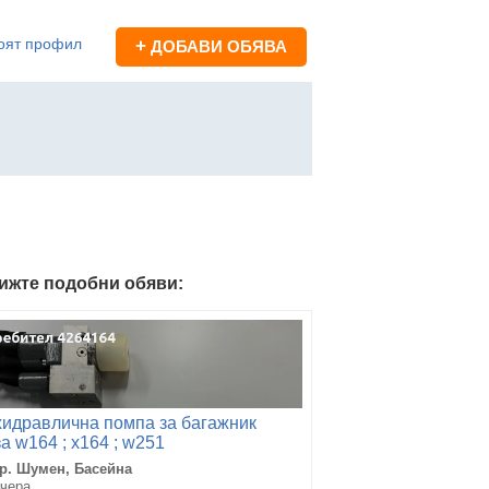
оят профил
+
ДОБАВИ ОБЯВА
ижте подобни обяви:
хидравлична помпа за багажник
за w164 ; x164 ; w251
гр. Шумен, Басейна
вчера