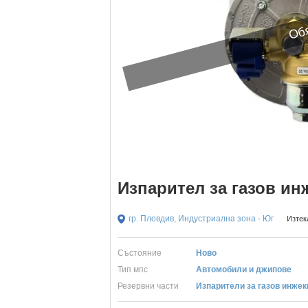
Обя
Изпарител за газов инж
гр. Пловдив, Индустриална зона - Юг
Изтек
Състояние
Ново
Тип мпс
Автомобили и джипове
Резервни части
Изпарители за газов инже