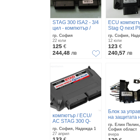
STAG 300 ISA2 - 3/4
ECU компют
цил - компютър /
Stag Q next P
ECU / газов
газов инжекц
гр. София
гр. София, Над
инжекцион
с OBD Стаг
22 юли
12 юли
125
123
€
€
244,48
240,57
лв
лв
Блок за упра
компютър / ECU/
на защитата 
AC STAG 300 Q-
акумулатора 
гр. Елин Пелин,
MAX BASIC -газов
с предпазите
гр. София, Надежда 1
София област
инжекцион 6 ц
27 април
Peugeot 508 2
вчера
СТАГ
133
€
(2012) 966