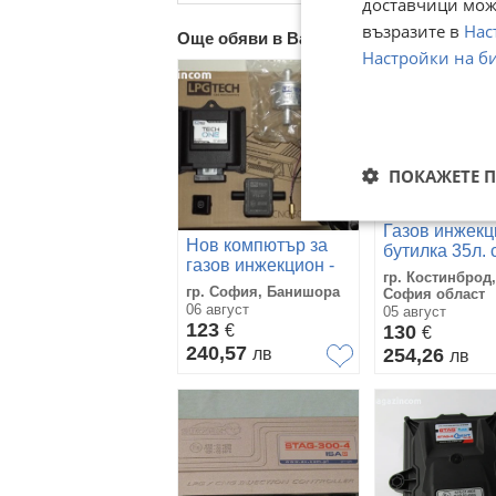
доставчици може
възразите в
Нас
Още обяви в Bazar.BG
Настройки на б
ПОКАЖЕТЕ 
Газов инжекц
Нов компютър за
бутилка 35л. 
газов инжекцион -
сонда
гр. Костинброд,
LPG TECH ONE .
гр. София, Банишора
София област
06 август
05 август
123
€
130
€
240,57
лв
254,26
лв