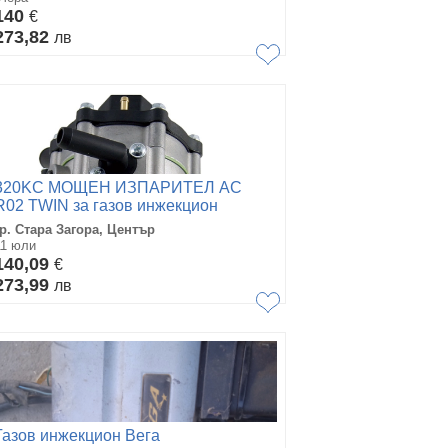
140
€
273,82
лв
320KС МОЩЕН ИЗПАРИТЕЛ AC
R02 TWIN за газов инжекцион
gazov injekcion
гр. Стара Загора, Център
11 юли
140,09
€
273,99
лв
Газов инжекцион Вега