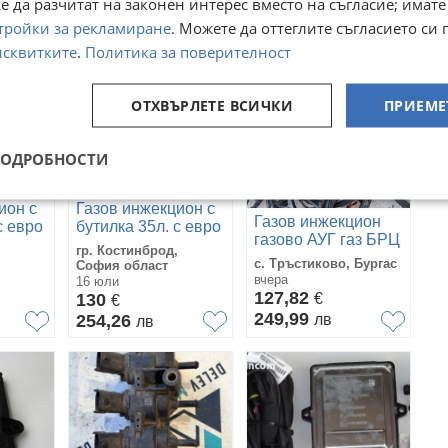
 да разчитат на законен интерес вместо на съгласие; имате
тройки за рекламиране
. Можете да оттеглите съгласието си 
исквитките
.
Политика за поверителност
ОТХВЪРЛЕТЕ ВСИЧКИ
ПРИЕМЕ
ПОДРОБНОСТИ
ион с
Газов инжекцион с
Газов инжекцион
с евро
бутилка 35л. с евро
газово АУГ газ БРЦ
сонда
гр. Костинброд,
BRC Пълен
с. Тръстиково, Бургас
София област
комплект + Бутилка
вчера
16 юли
127,82
130
€
€
249,99
254,26
лв
лв