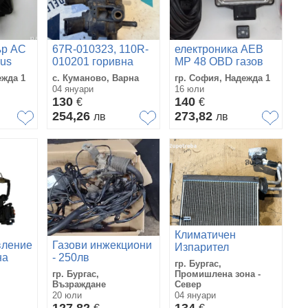
ър AC
67R-010323, 110R-
електроника AEB
lus
010201 горивна
MP 48 OBD газов
ион 4ц
рейка за газов
инжекцион
ежда 1
с. Куманово, Варна
гр. София, Надежда 1
инжекцион от Dacia
комплект АЕВ МР
04 януари
16 юли
Dokker 1.6i, 109 ph.,
48 ОБД
130
140
€
€
5sp.
254,26
273,82
лв
лв
Климатичен
вление
Газови инжекциони
Изпарител
на
- 250лв
05U31H2504B
гр. Бургас,
кутия
Toyota GT86 2018
гр. Бургас,
Промишлена зона -
ли за
Subaru BRZ
Възраждане
Север
.0 HDi
20 юли
04 януари