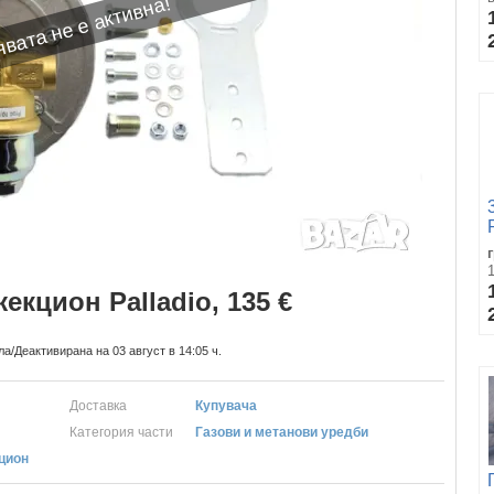
вата не е активна!
екцион Palladio, 135 €
ла/Деактивирана на 03 август в 14:05 ч.
Доставка
Купувача
Категория части
Газови и метанови уредби
кцион