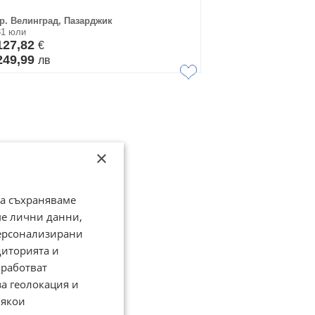
гр. Велинград, Пазарджик
31 юли
127,82
€
249,99
лв
×
да съхраняваме
ме лични данни,
персонализирани
диторията и
работват
за геолокация и
Някои