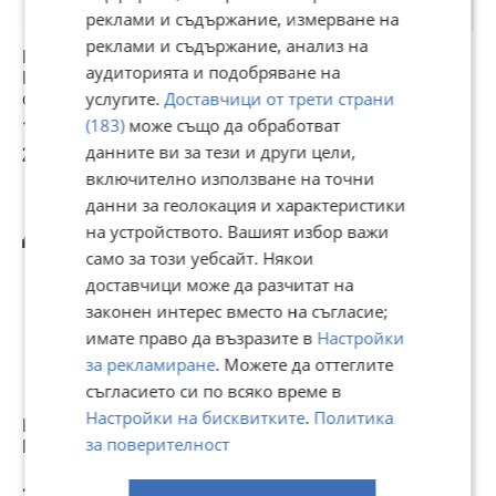
реклами и съдържание, измерване на
реклами и съдържание, анализ на
Инжектори Hana
Инжектори Hana
Инжектори за
аудиторията и подобряване на
H2001 Gold 1.9
H2001 Gold 1.9
газов инжекцион
ома
ома
Hana H2100
услугите.
Доставчици от трети страни
102,26 €
105 €
153,39 €
(183)
може също да обработват
200 лв
данните ви за тези и други цели,
205,36 лв
300 лв
включително използване на точни
данни за геолокация и характеристики
Другите разглеждат също
на устройството. Вашият избор важи
само за този уебсайт. Някои
доставчици може да разчитат на
законен интерес вместо на съгласие;
имате право да възразите в
Настройки
за рекламиране
. Можете да оттеглите
съгласието си по всяко време в
Настройки на бисквитките
.
Политика
ИНЖЕКТОР HANA
HANA H2001 Gold -
Преходник за
Н
за поверителност
BLUE АА+ 1.3 ohm
Single еденична
единичен газов
и
дюза
инжектор
з
BARRACUDA
и
23,01 €
28,50 €
3,10 €
9