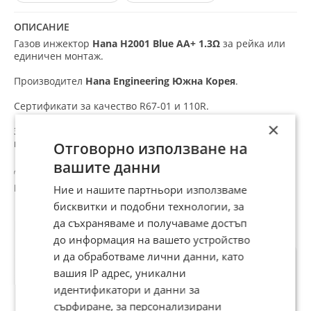
ОПИСАНИЕ
Газов инжектор
Hana H2001 Blue AA+ 1.3Ω
за рейка или
единичен монтаж
.
Производител
Hana Engineering
Южна Корея
.
Сертификати за качество R67-01 и 110R.
×
За повече информация и оферти ни се обадете или ни
пишете на сайта, Viber и WhatsApp.
Отговорно използване на
вашите данни
Доставяме в цяла България с
30% отстъпка от Еконт!
Ние и нашите партньори използваме
При поръчки над 600€, предплатени по банков път –
безплатна доставка! /Не важи за поръчка на бутилки./
бисквитки и подобни технологии, за
Препоръчани за теб
да съхраняваме и получаваме достъп
Injekcion gazovo lovato valtek brc genius lpg hana zavoli
до информация на вашето устройство
landi map alex shark barracuda ultra tomasetto nordic stag
europegas tamona agis emmegas r-uno fobos rail injektor
и да обработваме лични данни, като
izparitel
вашия IP адрес, уникални
идентификатори и данни за
сърфиране, за персонализирани