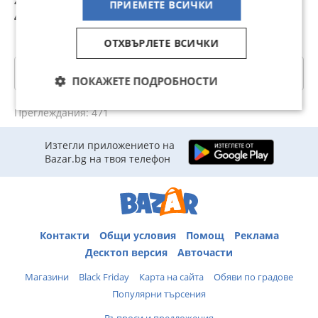
ПРИЕМЕТЕ ВСИЧКИ
д
45 лв
55,74 лв
6,06 лв
1
i
ОТХВЪРЛЕТЕ ВСИЧКИ
Категории
ПОКАЖЕТЕ ПОДРОБНОСТИ
Преглеждания: 471
Изтегли приложението на
Bazar.bg на твоя телефон
Контакти
Общи условия
Помощ
Реклама
Десктоп версия
Авточасти
Магазини
Black Friday
Карта на сайта
Обяви по градове
Популярни търсения
Въпроси и предложения