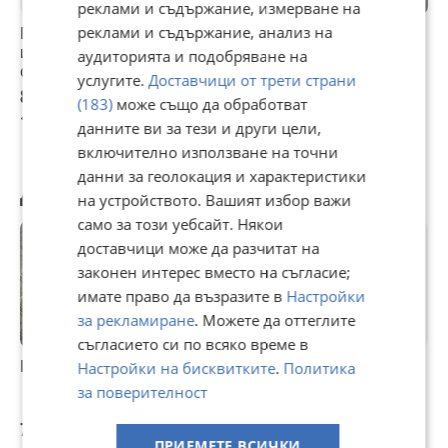
реклами и съдържание, измерване на
БМВ бензинов
реклами и съдържание, анализ на
BRC газов
BRC JP13- 3.00
инжектор, дюза
метанов
ома-инжекторна
аудиторията и подобряване на
от БМВ N63
инжекцион
рейка за газов
услугите.
Доставчици от трети страни
мотор, тествана
комплект без
инжекцион
80 €
76,69 €
69,02 €
(183)
може също да обработват
бутилка-150лева
156,47 лв
149,99 лв
134,99 лв
данните ви за тези и други цели,
включително използване на точни
данни за геолокация и характеристики
Другите разглеждат също
на устройството. Вашият избор важи
само за този уебсайт. Някои
доставчици може да разчитат на
законен интерес вместо на съгласие;
имате право да възразите в
Настройки
за рекламиране
. Можете да оттеглите
съгласието си по всяко време в
Компютър ГИ BRC
DE815001-1
Блок за
И
Настройки на бисквитките
.
Политика
Компютър газов
управление на
W
за поверителност
инжекцион BRC
BRC газов
SEQUENT 56
инжекцион за
76,69 €
60 €
69 €
8
67R011002
Nissan Murano
ПРИЕМЕТЕ ВСИЧКИ