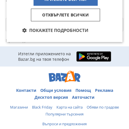
149,99 лв
117,35 лв
134,95 лв
1
110R001001
Z51 3.5 V6 (2009)
DE815001-1
DE815051
ОТХВЪРЛЕТЕ ВСИЧКИ
Категории
ПОКАЖЕТЕ ПОДРОБНОСТИ
Преглеждания: 2313
Изтегли приложението на
Bazar.bg на твоя телефон
Контакти
Общи условия
Помощ
Реклама
Десктоп версия
Авточасти
Магазини
Black Friday
Карта на сайта
Обяви по градове
Популярни търсения
Въпроси и предложения