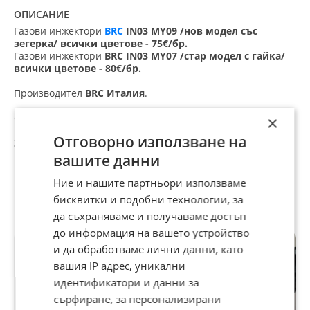
ОПИСАНИЕ
Газови инжектори
BRC
IN03 MY09 /нов модел със
зегерка/ всички цветове - 75
€
/бр.
Газови инжектори
BRC IN03 MY07 /стар модел с гайка/
всички цветове - 80
€
/бр.
Производител
BRC
Италия
.
Сертификати за качество R67-01 и 110R.
×
Отговорно използване на
За повече информация и оферти ни се обадете или ни
пишете на сайта, Viber и WhatsApp.
вашите данни
Доставяме в цяла България с
30% отстъпка от Еконт!
Ние и нашите партньори използваме
бисквитки и подобни технологии, за
При поръчки над 600€, предплатени по банков
Препоръчани за теб
да съхраняваме и получаваме достъп
път – безплатна доставка! /Не важи за поръчка на
бутилки./
до информация на вашето устройство
и да обработваме лични данни, като
Injekcion gazovo lovato valtek brc genius lpg hana zavoli
вашия IP адрес, уникални
landi map alex shark barracuda ultra tomasetto nordic stag
europegas tamona agis emmegas r-uno fobos rail injektor
идентификатори и данни за
izparitel
сърфиране, за персонализирани