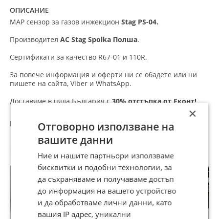
ОПИСАНИЕ
MAP сензор за газов инжекцион
Stag PS-04.
Производител
AC Stag Spolka Полша
.
Сертификати за качество R67-01 и 110R.
За повече информация и оферти ни се обадете или ни
пишете на сайта, Viber и WhatsApp.
Доставяме в цяла България с
30% отстъпка от Еконт!
×
При поръчки над 600€, предплатени по банков
Отговорно използване на
път – безплатна доставка! /Не важи за поръчка на
бутилки./
вашите данни
Препоръчани за теб
Injekcion gazovo lovato valtek brc genius lpg hana zavoli
Ние и нашите партньори използваме
landi map alex shark barracuda ultra tomasetto nordic stag
бисквитки и подобни технологии, за
europegas tamona agis emmegas r-uno fobos rail injektor
да съхраняваме и получаваме достъп
izparitel
до информация на вашето устройство
и да обработваме лични данни, като
вашия IP адрес, уникални