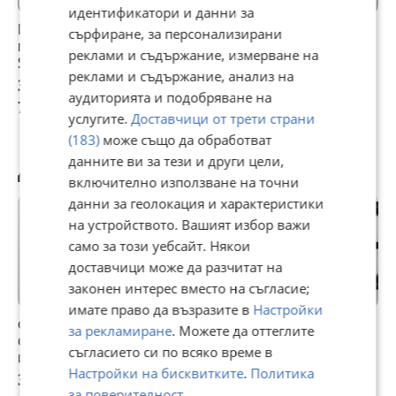
идентификатори и данни за
МАП- PS 04 за
MAP сензор за
МАП сензор MAP
сърфиране, за персонализирани
газов инжекцион
газов инжекцион
Тамона Tamona
реклами и съдържание, измерване на
Stag
Agis ABS 5Pin
gazov injekcion
реклами и съдържание, анализ на
senzor
38,35 €
35,79 €
35,28 €
аудиторията и подобряване на
75,01 лв
70 лв
69 лв
услугите.
Доставчици от трети страни
(183)
може също да обработват
данните ви за тези и други цели,
Другите разглеждат също
включително използване на точни
данни за геолокация и характеристики
на устройството. Вашият избор важи
само за този уебсайт. Някои
доставчици може да разчитат на
законен интерес вместо на съгласие;
имате право да възразите в
Настройки
оргинален МАР
Нов! Изпарител за
Thunderflex
M
за рекламиране
. Можете да оттеглите
сензор за газов
газов инжекцион
-комплект
г
съгласието си по всяко време в
инжекцион
Атикер Atiker
висококачествени
и
Настройки на бисквитките
.
Политика
Тамона,
gazov injekcion
маркучи за газов
М
38 €
35,28 €
31,60 €
3
възможност и за
инжекцион
П
за поверителност