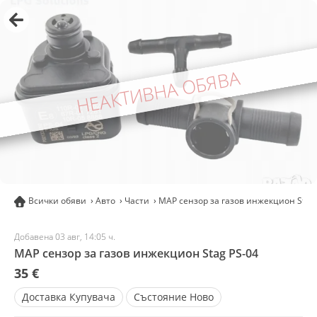
НЕАКТИВНА ОБЯВА
Всички обяви
Авто
Части
MAP сензор за газов инжекцион Stag
Добавена 03 авг, 14:05 ч.
MAP сензор за газов инжекцион Stag PS-04
35 €
Доставка
Купувача
Състояние
Ново