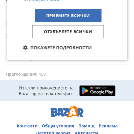
74,32 лв
69 лв
61,80 лв
7
Ловато, Мимгаз и
з
др
m
ПРИЕМЕТЕ ВСИЧКИ
Популярни търсения
ОТХВЪРЛЕТЕ ВСИЧКИ
мап сензор
ПОКАЖЕТЕ ПОДРОБНОСТИ
Категории
Преглеждания: 459
Изтегли приложението на
Bazar.bg на твоя телефон
Контакти
Общи условия
Помощ
Реклама
Десктоп версия
Авточасти